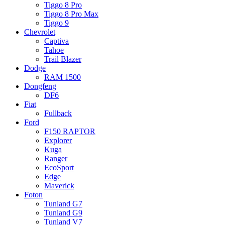
Tiggo 8 Pro
Tiggo 8 Pro Max
Tiggo 9
Chevrolet
Captiva
Tahoe
Trail Blazer
Dodge
RAM 1500
Dongfeng
DF6
Fiat
Fullback
Ford
F150 RAPTOR
Explorer
Kuga
Ranger
EcoSport
Edge
Maverick
Foton
Tunland G7
Tunland G9
Tunland V7