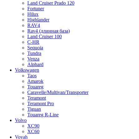
Land Cruiser Prado 120
Fortuner
Hilux
Highlander
RAV4
Rav4 (длинная база)
Land Cruiser 100
C-HR
Sequoia
Tundra
Venza
Alphard
Volkswagen
Taos
Amarok
Touareg
Caravelle/Multivan/Transporter
Teramont
Teramont Pro
Tiguan
Touareg R-Line
Volvo
XC90
XC60
Voyah