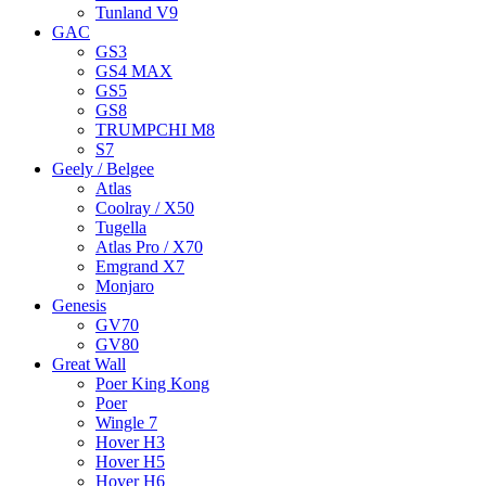
Tunland V9
GAC
GS3
GS4 MAX
GS5
GS8
TRUMPCHI M8
S7
Geely / Belgee
Atlas
Coolray / X50
Tugella
Atlas Pro / X70
Emgrand X7
Monjaro
Genesis
GV70
GV80
Great Wall
Poer King Kong
Poer
Wingle 7
Hover H3
Hover H5
Hover H6