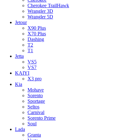
Cherokee TrailHawk
Wrangler 3D
Wrangler 5D
Jetour
X90 Plus
X70 Plus
Dashing
T2
T1
Jetta
VS5
VS7
KAIYI
X3 pro
Kia
Mohave
Sorento
Sportage
Seltos
Carnival
Sorento Prime
Soul
Lada
Granta