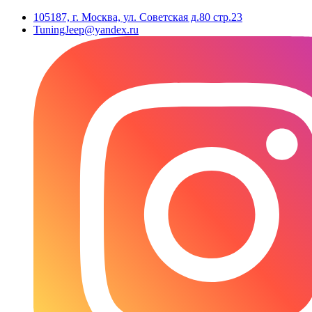
105187, г. Москва, ул. Советская д.80 стр.23
TuningJeep@yandex.ru