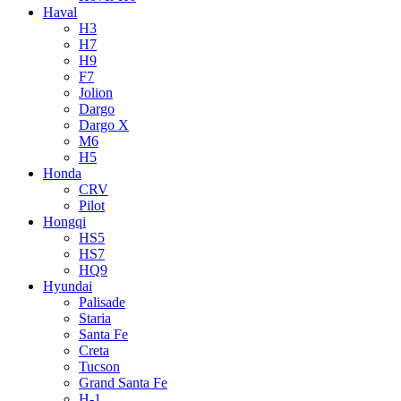
Haval
H3
H7
H9
F7
Jolion
Dargo
Dargo X
M6
H5
Honda
CRV
Pilot
Hongqi
HS5
HS7
HQ9
Hyundai
Palisade
Staria
Santa Fe
Creta
Tucson
Grand Santa Fe
H-1