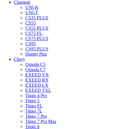
Changan
UNI-K
UNI-T
CS35 PLUS
CS55
CS55 PLUS
CS75 FL
CS75 PLUS
CS95
CS95 PLUS
Hunter Plus
Chery
Omoda C5
Omoda C7
EXEED VX
EXEED RX
EXEED LX
EXEED TXL
Tiggo 4 Pro
Tiggo 5
Tiggo FL
Tiggo 7L
Tiggo 7 Pro
Tiggo 7 Pro Max
Tiggo 8