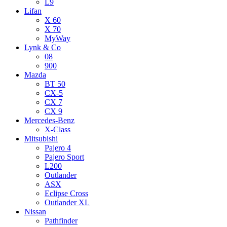
L9
Lifan
X 60
X 70
MyWay
Lynk & Co
08
900
Mazda
BT 50
CX-5
CX 7
CX 9
Mercedes-Benz
X-Class
Mitsubishi
Pajero 4
Pajero Sport
L200
Outlander
ASX
Eclipse Cross
Outlander XL
Nissan
Pathfinder