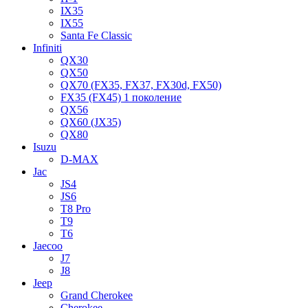
IX35
IX55
Santa Fe Classic
Infiniti
QX30
QX50
QX70 (FX35, FX37, FX30d, FX50)
FX35 (FX45) 1 поколение
QX56
QX60 (JX35)
QX80
Isuzu
D-MAX
Jac
JS4
JS6
T8 Pro
T9
T6
Jaecoo
J7
J8
Jeep
Grand Cherokee
Cherokee