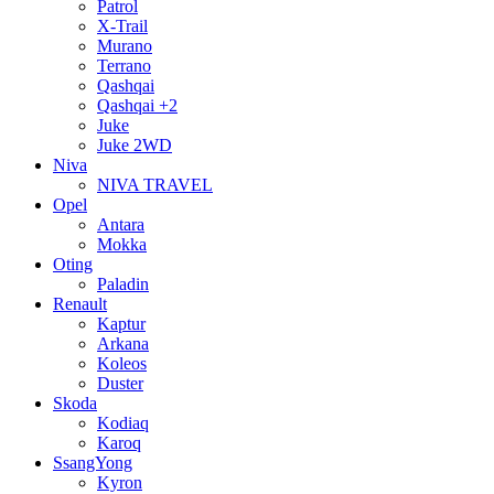
Patrol
X-Trail
Murano
Terrano
Qashqai
Qashqai +2
Juke
Juke 2WD
Niva
NIVA TRAVEL
Opel
Antara
Mokka
Oting
Paladin
Renault
Kaptur
Arkana
Koleos
Duster
Skoda
Kodiaq
Karoq
SsangYong
Kyron