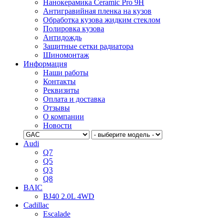
Нанокерамика Ceramic Pro 9H
Антигравийная пленка на кузов
Обработка кузова жидким стеклом
Полировка кузова
Антидождь
Защитные сетки радиатора
Шиномонтаж
Информация
Наши работы
Контакты
Реквизиты
Оплата и доставка
Отзывы
О компании
Новости
Audi
Q7
Q5
Q3
Q8
BAIC
BJ40 2.0L 4WD
Cadillac
Escalade