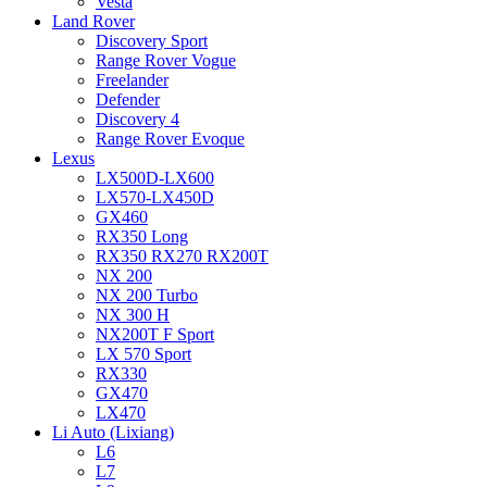
Vesta
Land Rover
Discovery Sport
Range Rover Vogue
Freelander
Defender
Discovery 4
Range Rover Evoque
Lexus
LX500D-LX600
LX570-LX450D
GX460
RX350 Long
RX350 RX270 RX200T
NX 200
NX 200 Turbo
NX 300 H
NX200T F Sport
LX 570 Sport
RX330
GX470
LX470
Li Auto (Lixiang)
L6
L7