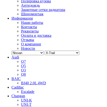
Полировка кузова
Антидождь
Защитные сетки радиатора
Шиномонтаж
Информация
Наши работы
Контакты
Реквизиты
Оплата и доставка
Отзывы
О компании
Новости
Audi
Q7
Q5
Q3
Q8
BAIC
BJ40 2.0L 4WD
Cadillac
Escalade
Changan
UNI-K
UNI-T