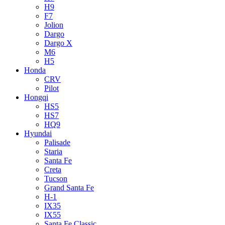
H9
F7
Jolion
Dargo
Dargo X
M6
H5
Honda
CRV
Pilot
Hongqi
HS5
HS7
HQ9
Hyundai
Palisade
Staria
Santa Fe
Creta
Tucson
Grand Santa Fe
H-1
IX35
IX55
Santa Fe Classic