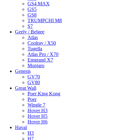
GS4 MAX
GS5
GS8
TRUMPCHI M8
S7
Geely / Belgee
Atlas
Coolray / X50
Tugella
Atlas Pro / X70
Emgrand X7
Monjaro
Genesis
GV70
GV80
Great Wall
Poer King Kong
Poer
Wingle 7
Hover H3
Hover H5
Hover H6
Haval
H3
H7