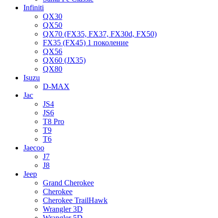
Infiniti
QX30
QX50
QX70 (FX35, FX37, FX30d, FX50)
FX35 (FX45) 1 поколение
QX56
QX60 (JX35)
QX80
Isuzu
D-MAX
Jac
JS4
JS6
T8 Pro
T9
T6
Jaecoo
J7
J8
Jeep
Grand Cherokee
Cherokee
Cherokee TrailHawk
Wrangler 3D
Wrangler 5D