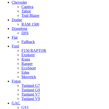
Chevrolet
Captiva
Tahoe
Trail Blazer
Dodge
RAM 1500
Dongfeng
DF6
Fiat
Fullback
Ford
F150 RAPTOR
Explorer
Kuga
Ranger
EcoSport
Edge
Maverick
Foton
Tunland G7
Tunland G9
Tunland V7
Tunland V9
GAC
GS3