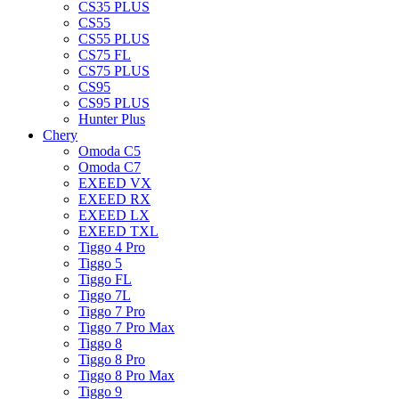
CS35 PLUS
CS55
CS55 PLUS
CS75 FL
CS75 PLUS
CS95
CS95 PLUS
Hunter Plus
Chery
Omoda C5
Omoda C7
EXEED VX
EXEED RX
EXEED LX
EXEED TXL
Tiggo 4 Pro
Tiggo 5
Tiggo FL
Tiggo 7L
Tiggo 7 Pro
Tiggo 7 Pro Max
Tiggo 8
Tiggo 8 Pro
Tiggo 8 Pro Max
Tiggo 9