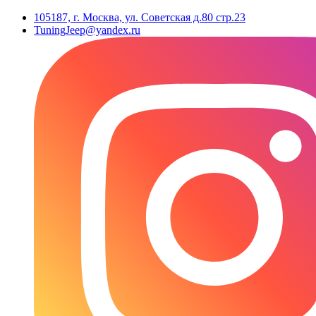
105187, г. Москва, ул. Советская д.80 стр.23
TuningJeep@yandex.ru