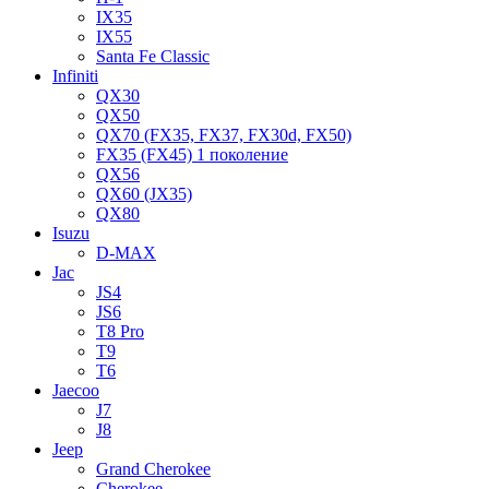
IX35
IX55
Santa Fe Classic
Infiniti
QX30
QX50
QX70 (FX35, FX37, FX30d, FX50)
FX35 (FX45) 1 поколение
QX56
QX60 (JX35)
QX80
Isuzu
D-MAX
Jac
JS4
JS6
T8 Pro
T9
T6
Jaecoo
J7
J8
Jeep
Grand Cherokee
Cherokee