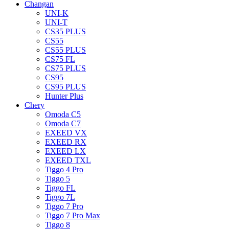
Changan
UNI-K
UNI-T
CS35 PLUS
CS55
CS55 PLUS
CS75 FL
CS75 PLUS
CS95
CS95 PLUS
Hunter Plus
Chery
Omoda C5
Omoda C7
EXEED VX
EXEED RX
EXEED LX
EXEED TXL
Tiggo 4 Pro
Tiggo 5
Tiggo FL
Tiggo 7L
Tiggo 7 Pro
Tiggo 7 Pro Max
Tiggo 8