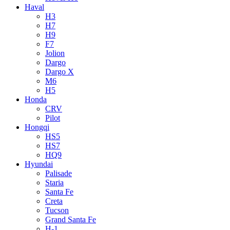
Haval
H3
H7
H9
F7
Jolion
Dargo
Dargo X
M6
H5
Honda
CRV
Pilot
Hongqi
HS5
HS7
HQ9
Hyundai
Palisade
Staria
Santa Fe
Creta
Tucson
Grand Santa Fe
H-1