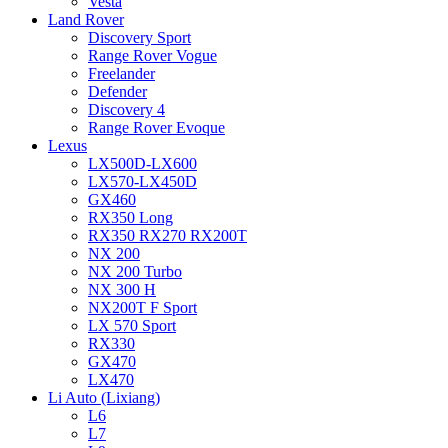
Vesta
Land Rover
Discovery Sport
Range Rover Vogue
Freelander
Defender
Discovery 4
Range Rover Evoque
Lexus
LX500D-LX600
LX570-LX450D
GX460
RX350 Long
RX350 RX270 RX200T
NX 200
NX 200 Turbo
NX 300 H
NX200T F Sport
LX 570 Sport
RX330
GX470
LX470
Li Auto (Lixiang)
L6
L7