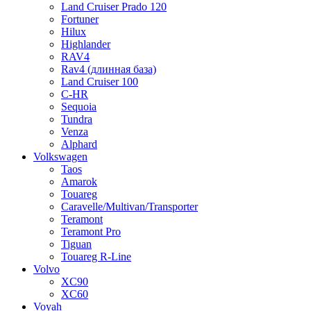
Land Cruiser Prado 120
Fortuner
Hilux
Highlander
RAV4
Rav4 (длинная база)
Land Cruiser 100
C-HR
Sequoia
Tundra
Venza
Alphard
Volkswagen
Taos
Amarok
Touareg
Caravelle/Multivan/Transporter
Teramont
Teramont Pro
Tiguan
Touareg R-Line
Volvo
XC90
XC60
Voyah