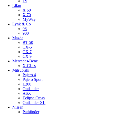
L9
Lifan
X 60
X 70
MyWay
Lynk & Co
08
900
Mazda
BT 50
CX-5
CX 7
CX 9
Mercedes-Benz
X-Class
Mitsubishi
Pajero 4
Pajero Sport
L200
Outlander
ASX
Eclipse Cross
Outlander XL
Nissan
Pathfinder