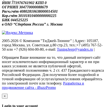
ИНН 771976761902 КПП 0
ОГРНИП 304770000088679
Расч.счёт 40802810638000014501
Кор.счёт 30101810400000000225
БИК 044525225
в ОАО “Сбербанк России” г. Москва
2005-2026 © Компания "ТиДжей-Тюнинг" | Адрес: 105187,
город Москва, ул. Советская д.80 стр.23, тел.:+7 (495) 767-52-
50 или +7 (926) 604-00-80, e-mail:
TuningJeep@yandex.ru
|
Обращаем Ваше внимание на то, что данный интернет-сайт
носит исключительно информационный характер и ни при
каких условиях не является публичной офертой,
определяемой положениями ч. 2 ст. 437 Гражданского кодекса
Российской Федерации. Для получения более подробной и
точной информации об услугах/ценах/условиях обращайтесь
по электронной почте или телефону.
Разработка и
продвижение сайта - iBuzzPromo
×
Login to your account