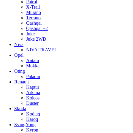
Patrol
X-Trail
Murano
Terrano
Qashqai
Qashqai +2
Juke
Juke 2WD
Niva
NIVA TRAVEL
Opel
Antara
Mokka
Oting
Paladin
Renault
Kaptur
Arkana
Koleos
Duster
Skoda
Kodiaq
Karoq
SsangYong
Kyron