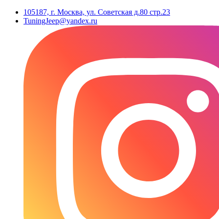
105187, г. Москва, ул. Советская д.80 стр.23
TuningJeep@yandex.ru