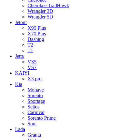
Cherokee TrailHawk
Wrangler 3D
Wrangler 5D
Jetour
X90 Plus
X70 Plus
Dashing
T2
T1
Jetta
VS5
VS7
KAIYI
X3 pro
Kia
Mohave
Sorento
Sportage
Seltos
Carnival
Sorento Prime
Soul
Lada
Granta