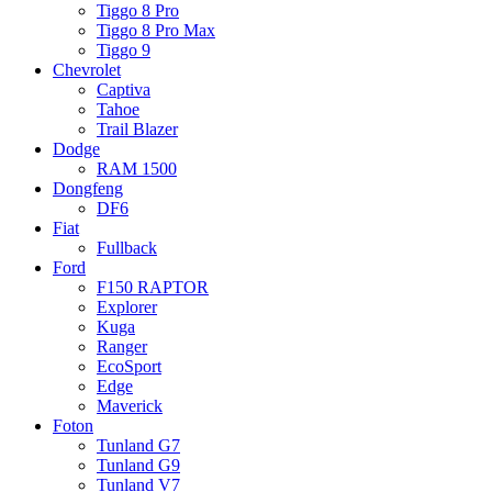
Tiggo 8 Pro
Tiggo 8 Pro Max
Tiggo 9
Chevrolet
Captiva
Tahoe
Trail Blazer
Dodge
RAM 1500
Dongfeng
DF6
Fiat
Fullback
Ford
F150 RAPTOR
Explorer
Kuga
Ranger
EcoSport
Edge
Maverick
Foton
Tunland G7
Tunland G9
Tunland V7