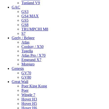
Tunland V9
GAC
GS3
GS4 MAX
GS5
GS8
TRUMPCHI M8
S7
Geely / Belgee
Atlas
Coolray / X50
Tugella
Atlas Pro / X70
Emgrand X7
Monjaro
Genesis
GV70
GV80
Great Wall
Poer King Kong
Poer
Wingle 7
Hover H3
Hover H5
Hover H6