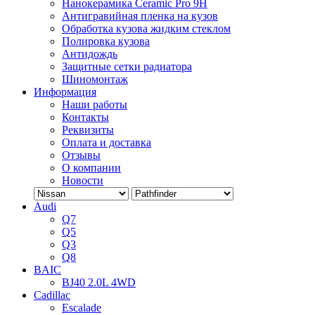
Нанокерамика Ceramic Pro 9H
Антигравийная пленка на кузов
Обработка кузова жидким стеклом
Полировка кузова
Антидождь
Защитные сетки радиатора
Шиномонтаж
Информация
Наши работы
Контакты
Реквизиты
Оплата и доставка
Отзывы
О компании
Новости
Audi
Q7
Q5
Q3
Q8
BAIC
BJ40 2.0L 4WD
Cadillac
Escalade