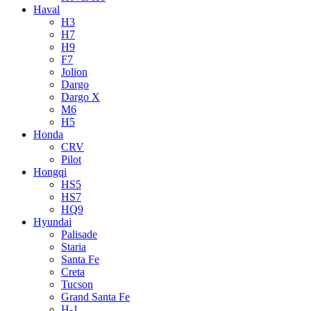
Haval
H3
H7
H9
F7
Jolion
Dargo
Dargo X
M6
H5
Honda
CRV
Pilot
Hongqi
HS5
HS7
HQ9
Hyundai
Palisade
Staria
Santa Fe
Creta
Tucson
Grand Santa Fe
H-1