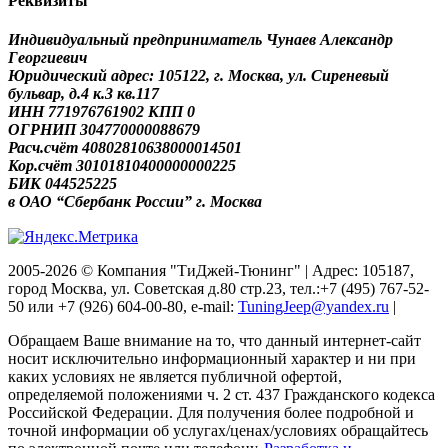
Реквизиты
Индивидуальный предприниматель Чунаев Александр
Георгиевич
Юридический адрес: 105122, г. Москва, ул. Сиреневый
бульвар, д.4 к.3 кв.117
ИНН 771976761902 КПП 0
ОГРНИП 304770000088679
Расч.счёт 40802810638000014501
Кор.счёт 30101810400000000225
БИК 044525225
в ОАО “Сбербанк России” г. Москва
2005-2026 © Компания "ТиДжей-Тюнинг" | Адрес: 105187,
город Москва, ул. Советская д.80 стр.23, тел.:+7 (495) 767-52-
50 или +7 (926) 604-00-80, e-mail:
TuningJeep@yandex.ru
|
Обращаем Ваше внимание на то, что данный интернет-сайт
носит исключительно информационный характер и ни при
каких условиях не является публичной офертой,
определяемой положениями ч. 2 ст. 437 Гражданского кодекса
Российской Федерации. Для получения более подробной и
точной информации об услугах/ценах/условиях обращайтесь