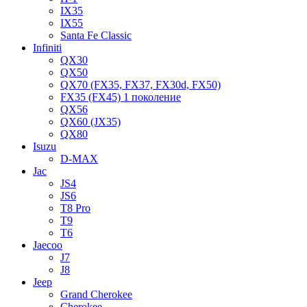
IX35
IX55
Santa Fe Classic
Infiniti
QX30
QX50
QX70 (FX35, FX37, FX30d, FX50)
FX35 (FX45) 1 поколение
QX56
QX60 (JX35)
QX80
Isuzu
D-MAX
Jac
JS4
JS6
T8 Pro
T9
T6
Jaecoo
J7
J8
Jeep
Grand Cherokee
Cherokee