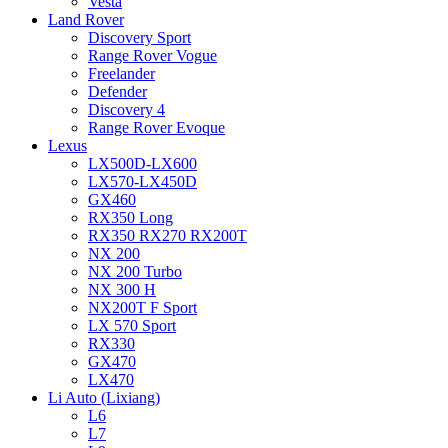
Vesta
Land Rover
Discovery Sport
Range Rover Vogue
Freelander
Defender
Discovery 4
Range Rover Evoque
Lexus
LX500D-LX600
LX570-LX450D
GX460
RX350 Long
RX350 RX270 RX200T
NX 200
NX 200 Turbo
NX 300 H
NX200T F Sport
LX 570 Sport
RX330
GX470
LX470
Li Auto (Lixiang)
L6
L7