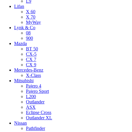
L9
Lifan
X 60
X 70
MyWay
Lynk & Co
08
900
Mazda
BT 50
CX-5
CX 7
CX 9
Mercedes-Benz
X-Class
Mitsubishi
Pajero 4
Pajero Sport
L200
Outlander
ASX
Eclipse Cross
Outlander XL
Nissan
Pathfinder