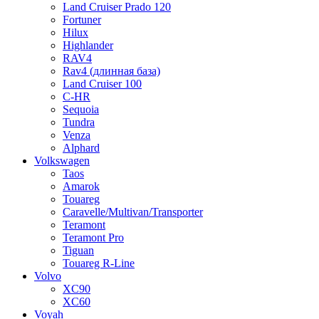
Land Cruiser Prado 120
Fortuner
Hilux
Highlander
RAV4
Rav4 (длинная база)
Land Cruiser 100
C-HR
Sequoia
Tundra
Venza
Alphard
Volkswagen
Taos
Amarok
Touareg
Caravelle/Multivan/Transporter
Teramont
Teramont Pro
Tiguan
Touareg R-Line
Volvo
XC90
XC60
Voyah