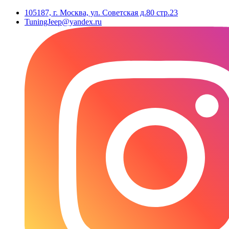
105187, г. Москва, ул. Советская д.80 стр.23
TuningJeep@yandex.ru