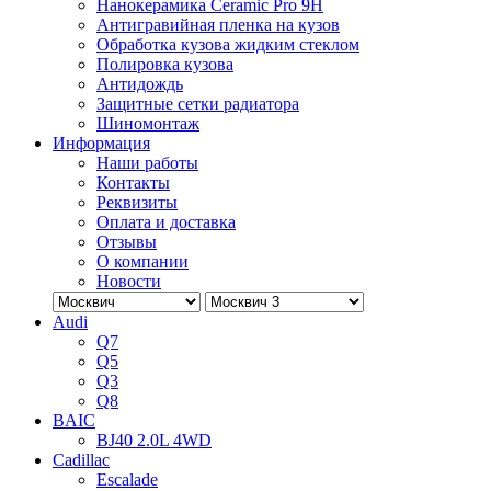
Нанокерамика Ceramic Pro 9H
Антигравийная пленка на кузов
Обработка кузова жидким стеклом
Полировка кузова
Антидождь
Защитные сетки радиатора
Шиномонтаж
Информация
Наши работы
Контакты
Реквизиты
Оплата и доставка
Отзывы
О компании
Новости
Audi
Q7
Q5
Q3
Q8
BAIC
BJ40 2.0L 4WD
Cadillac
Escalade