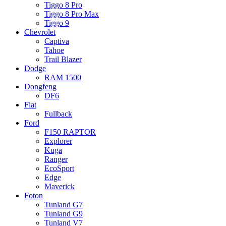
Tiggo 8 Pro
Tiggo 8 Pro Max
Tiggo 9
Chevrolet
Captiva
Tahoe
Trail Blazer
Dodge
RAM 1500
Dongfeng
DF6
Fiat
Fullback
Ford
F150 RAPTOR
Explorer
Kuga
Ranger
EcoSport
Edge
Maverick
Foton
Tunland G7
Tunland G9
Tunland V7