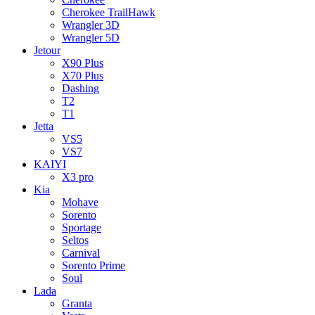
Cherokee TrailHawk
Wrangler 3D
Wrangler 5D
Jetour
X90 Plus
X70 Plus
Dashing
T2
T1
Jetta
VS5
VS7
KAIYI
X3 pro
Kia
Mohave
Sorento
Sportage
Seltos
Carnival
Sorento Prime
Soul
Lada
Granta