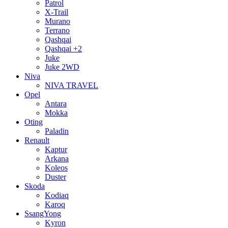
Patrol
X-Trail
Murano
Terrano
Qashqai
Qashqai +2
Juke
Juke 2WD
Niva
NIVA TRAVEL
Opel
Antara
Mokka
Oting
Paladin
Renault
Kaptur
Arkana
Koleos
Duster
Skoda
Kodiaq
Karoq
SsangYong
Kyron