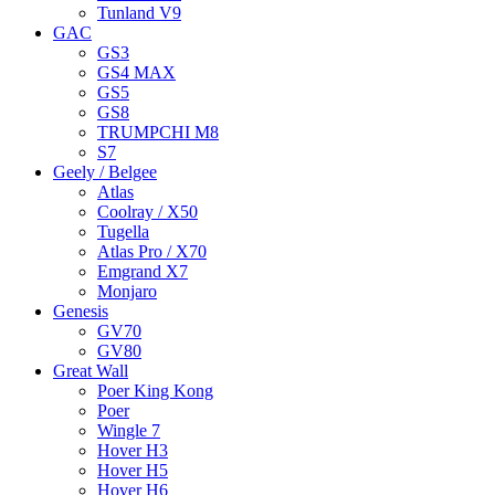
Tunland V9
GAC
GS3
GS4 MAX
GS5
GS8
TRUMPCHI M8
S7
Geely / Belgee
Atlas
Coolray / X50
Tugella
Atlas Pro / X70
Emgrand X7
Monjaro
Genesis
GV70
GV80
Great Wall
Poer King Kong
Poer
Wingle 7
Hover H3
Hover H5
Hover H6