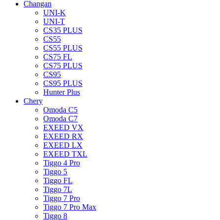
Changan
UNI-K
UNI-T
CS35 PLUS
CS55
CS55 PLUS
CS75 FL
CS75 PLUS
CS95
CS95 PLUS
Hunter Plus
Chery
Omoda C5
Omoda C7
EXEED VX
EXEED RX
EXEED LX
EXEED TXL
Tiggo 4 Pro
Tiggo 5
Tiggo FL
Tiggo 7L
Tiggo 7 Pro
Tiggo 7 Pro Max
Tiggo 8