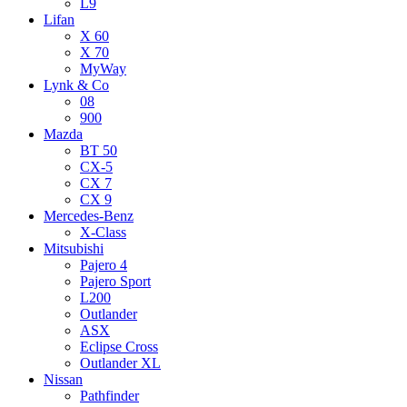
L9
Lifan
X 60
X 70
MyWay
Lynk & Co
08
900
Mazda
BT 50
CX-5
CX 7
CX 9
Mercedes-Benz
X-Class
Mitsubishi
Pajero 4
Pajero Sport
L200
Outlander
ASX
Eclipse Cross
Outlander XL
Nissan
Pathfinder