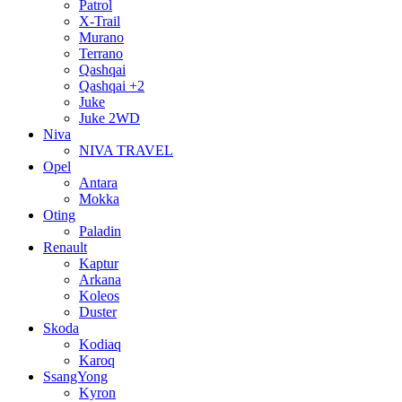
Patrol
X-Trail
Murano
Terrano
Qashqai
Qashqai +2
Juke
Juke 2WD
Niva
NIVA TRAVEL
Opel
Antara
Mokka
Oting
Paladin
Renault
Kaptur
Arkana
Koleos
Duster
Skoda
Kodiaq
Karoq
SsangYong
Kyron