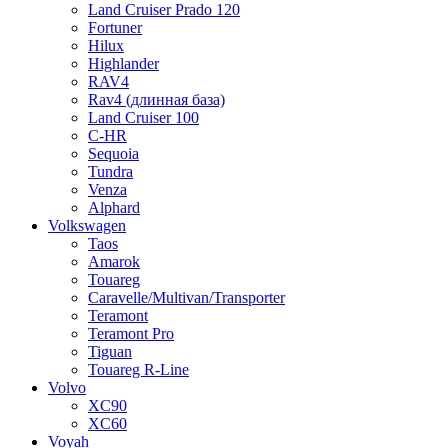
Land Cruiser Prado 120
Fortuner
Hilux
Highlander
RAV4
Rav4 (длинная база)
Land Cruiser 100
C-HR
Sequoia
Tundra
Venza
Alphard
Volkswagen
Taos
Amarok
Touareg
Caravelle/Multivan/Transporter
Teramont
Teramont Pro
Tiguan
Touareg R-Line
Volvo
XC90
XC60
Voyah