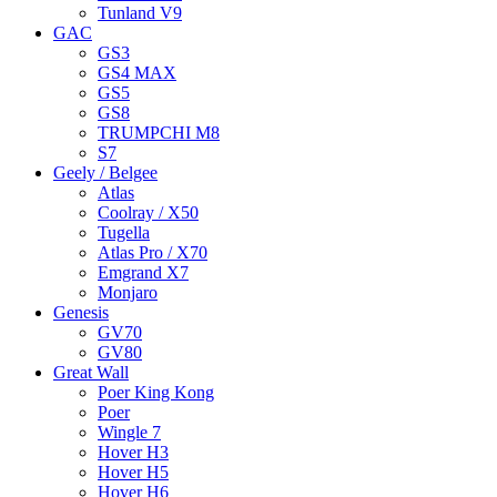
Tunland V9
GAC
GS3
GS4 MAX
GS5
GS8
TRUMPCHI M8
S7
Geely / Belgee
Atlas
Coolray / X50
Tugella
Atlas Pro / X70
Emgrand X7
Monjaro
Genesis
GV70
GV80
Great Wall
Poer King Kong
Poer
Wingle 7
Hover H3
Hover H5
Hover H6