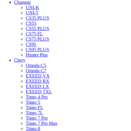
Changan
UNI-K
UNI-T
CS35 PLUS
CS55
CS55 PLUS
CS75 FL
CS75 PLUS
CS95
CS95 PLUS
Hunter Plus
Chery
Omoda C5
Omoda C7
EXEED VX
EXEED RX
EXEED LX
EXEED TXL
Tiggo 4 Pro
Tiggo 5
Tiggo FL
Tiggo 7L
Tiggo 7 Pro
Tiggo 7 Pro Max
Tiggo 8