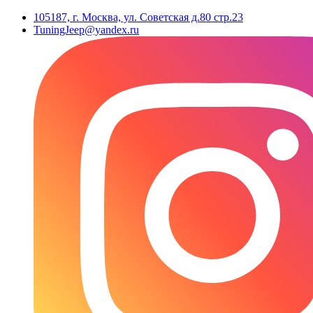
105187, г. Москва, ул. Советская д.80 стр.23
TuningJeep@yandex.ru