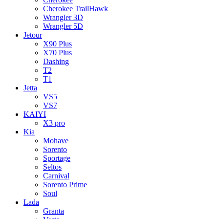
Cherokee TrailHawk
Wrangler 3D
Wrangler 5D
Jetour
X90 Plus
X70 Plus
Dashing
T2
T1
Jetta
VS5
VS7
KAIYI
X3 pro
Kia
Mohave
Sorento
Sportage
Seltos
Carnival
Sorento Prime
Soul
Lada
Granta