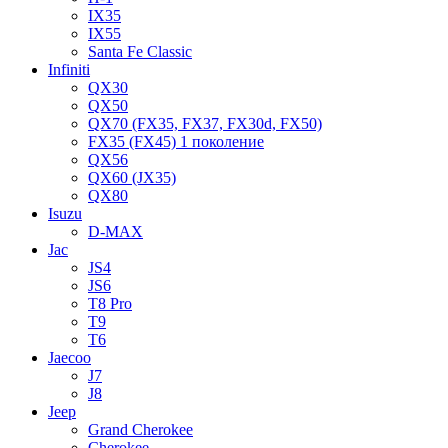
IX35
IX55
Santa Fe Classic
Infiniti
QX30
QX50
QX70 (FX35, FX37, FX30d, FX50)
FX35 (FX45) 1 поколение
QX56
QX60 (JX35)
QX80
Isuzu
D-MAX
Jac
JS4
JS6
T8 Pro
T9
T6
Jaecoo
J7
J8
Jeep
Grand Cherokee
Cherokee