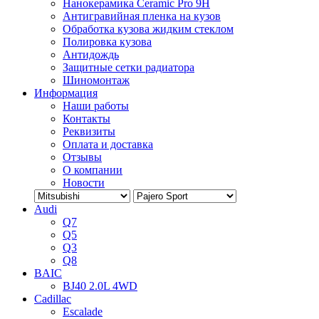
Нанокерамика Ceramic Pro 9H
Антигравийная пленка на кузов
Обработка кузова жидким стеклом
Полировка кузова
Антидождь
Защитные сетки радиатора
Шиномонтаж
Информация
Наши работы
Контакты
Реквизиты
Оплата и доставка
Отзывы
О компании
Новости
Audi
Q7
Q5
Q3
Q8
BAIC
BJ40 2.0L 4WD
Cadillac
Escalade