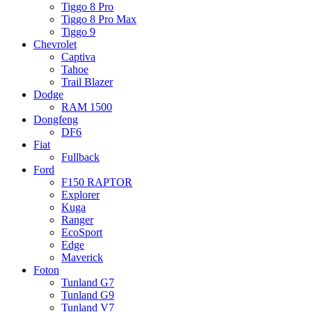
Tiggo 8 Pro
Tiggo 8 Pro Max
Tiggo 9
Chevrolet
Captiva
Tahoe
Trail Blazer
Dodge
RAM 1500
Dongfeng
DF6
Fiat
Fullback
Ford
F150 RAPTOR
Explorer
Kuga
Ranger
EcoSport
Edge
Maverick
Foton
Tunland G7
Tunland G9
Tunland V7