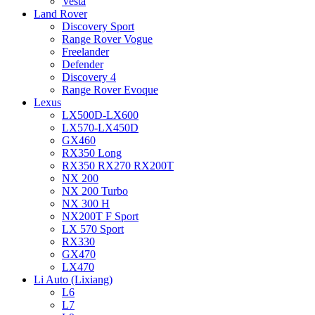
Vesta
Land Rover
Discovery Sport
Range Rover Vogue
Freelander
Defender
Discovery 4
Range Rover Evoque
Lexus
LX500D-LX600
LX570-LX450D
GX460
RX350 Long
RX350 RX270 RX200T
NX 200
NX 200 Turbo
NX 300 H
NX200T F Sport
LX 570 Sport
RX330
GX470
LX470
Li Auto (Lixiang)
L6
L7