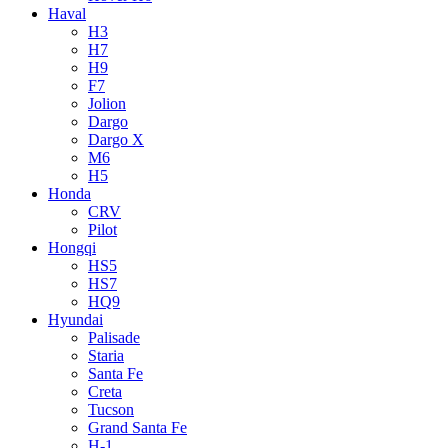
Haval
H3
H7
H9
F7
Jolion
Dargo
Dargo X
M6
H5
Honda
CRV
Pilot
Hongqi
HS5
HS7
HQ9
Hyundai
Palisade
Staria
Santa Fe
Creta
Tucson
Grand Santa Fe
H-1