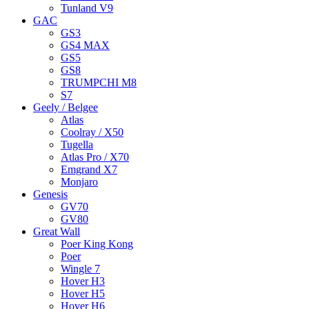
Tunland V9
GAC
GS3
GS4 MAX
GS5
GS8
TRUMPCHI M8
S7
Geely / Belgee
Atlas
Coolray / X50
Tugella
Atlas Pro / X70
Emgrand X7
Monjaro
Genesis
GV70
GV80
Great Wall
Poer King Kong
Poer
Wingle 7
Hover H3
Hover H5
Hover H6