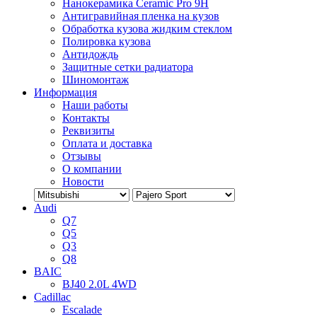
Нанокерамика Ceramic Pro 9H
Антигравийная пленка на кузов
Обработка кузова жидким стеклом
Полировка кузова
Антидождь
Защитные сетки радиатора
Шиномонтаж
Информация
Наши работы
Контакты
Реквизиты
Оплата и доставка
Отзывы
О компании
Новости
Audi
Q7
Q5
Q3
Q8
BAIC
BJ40 2.0L 4WD
Cadillac
Escalade