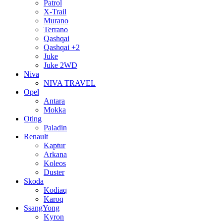
Patrol
X-Trail
Murano
Terrano
Qashqai
Qashqai +2
Juke
Juke 2WD
Niva
NIVA TRAVEL
Opel
Antara
Mokka
Oting
Paladin
Renault
Kaptur
Arkana
Koleos
Duster
Skoda
Kodiaq
Karoq
SsangYong
Kyron