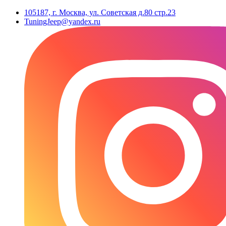
105187, г. Москва, ул. Советская д.80 стр.23
TuningJeep@yandex.ru