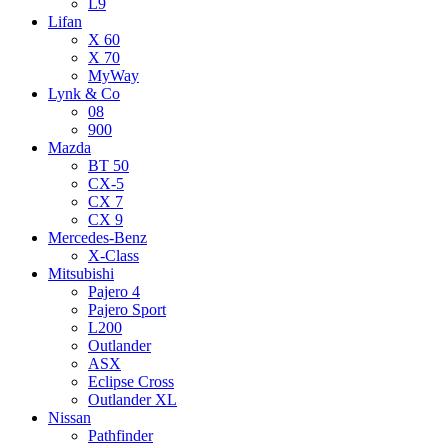
L9
Lifan
X 60
X 70
MyWay
Lynk & Co
08
900
Mazda
BT 50
CX-5
CX 7
CX 9
Mercedes-Benz
X-Class
Mitsubishi
Pajero 4
Pajero Sport
L200
Outlander
ASX
Eclipse Cross
Outlander XL
Nissan
Pathfinder