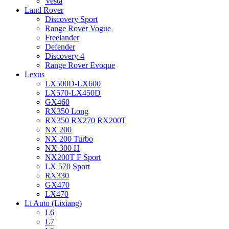
Vesta
Land Rover
Discovery Sport
Range Rover Vogue
Freelander
Defender
Discovery 4
Range Rover Evoque
Lexus
LX500D-LX600
LX570-LX450D
GX460
RX350 Long
RX350 RX270 RX200T
NX 200
NX 200 Turbo
NX 300 H
NX200T F Sport
LX 570 Sport
RX330
GX470
LX470
Li Auto (Lixiang)
L6
L7