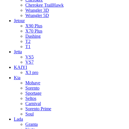
Cherokee TrailHawk
Wrangler 3D
Wrangler 5D
Jetour
X90 Plus
X70 Plus
Dashing
T2
T1
Jetta
VS5
VS7
KAIYI
X3 pro
Kia
Mohave
Sorento
Sportage
Seltos
Carnival
Sorento Prime
Soul
Lada
Granta