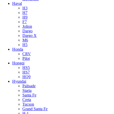
Haval
H3
H7
H9
F7
Jolion
Dargo
Dargo X
M6
H5
Honda
CRV
Pilot
Hongqi
HS5
HS7
HQ9
Hyundai
Palisade
Staria
Santa Fe
Creta
Tucson
Grand Santa Fe
H-1