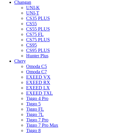
Changan
UNI-K
UNI-T
CS35 PLUS
CS55
CS55 PLUS
CS75 FL
CS75 PLUS
CS95
CS95 PLUS
Hunter Plus
Chery
Omoda C5
Omoda C7
EXEED VX
EXEED RX
EXEED LX
EXEED TXL
Tiggo 4 Pro
Tiggo 5
Tiggo FL
Tiggo 7L
Tiggo 7 Pro
Tiggo 7 Pro Max
Tiggo 8