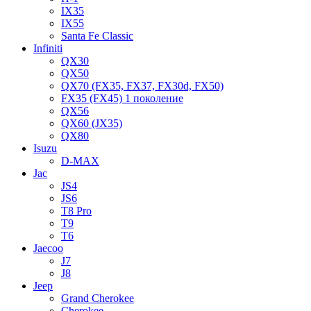
IX35
IX55
Santa Fe Classic
Infiniti
QX30
QX50
QX70 (FX35, FX37, FX30d, FX50)
FX35 (FX45) 1 поколение
QX56
QX60 (JX35)
QX80
Isuzu
D-MAX
Jac
JS4
JS6
T8 Pro
T9
T6
Jaecoo
J7
J8
Jeep
Grand Cherokee
Cherokee