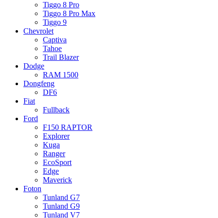
Tiggo 8 Pro
Tiggo 8 Pro Max
Tiggo 9
Chevrolet
Captiva
Tahoe
Trail Blazer
Dodge
RAM 1500
Dongfeng
DF6
Fiat
Fullback
Ford
F150 RAPTOR
Explorer
Kuga
Ranger
EcoSport
Edge
Maverick
Foton
Tunland G7
Tunland G9
Tunland V7