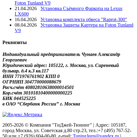
Foton Tunland V9
21.04.2026
Установка Съёмного Фаркопа на Lexus
LX600
16.04.2026
Установка комплекта обвеса "Raprot-300"
08.04.2026
Установка Защиты Картера на Foton Tunland
V9
Реквизиты
Индивидуальный предприниматель Чунаев Александр
Георгиевич
Юридический адрес: 105122, г. Москва, ул. Сиреневый
бульвар, д.4 к.3 кв.117
ИНН 771976761902 КПП 0
ОГРНИП 304770000088679
Расч.счёт 40802810638000014501
Кор.счёт 30101810400000000225
БИК 044525225
в ОАО “Сбербанк России” г. Москва
2005-2026 © Компания "ТиДжей-Тюнинг" | Адрес: 105187,
город Москва, ул. Советская д.80 стр.23, тел.:+7 (495) 767-52-
50 или +7 (926) 604-00-80, e-mail:
TuningJeep@yandex.ru
|