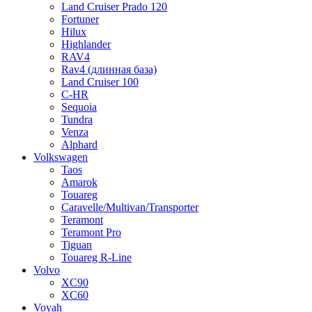
Land Cruiser Prado 120
Fortuner
Hilux
Highlander
RAV4
Rav4 (длинная база)
Land Cruiser 100
C-HR
Sequoia
Tundra
Venza
Alphard
Volkswagen
Taos
Amarok
Touareg
Caravelle/Multivan/Transporter
Teramont
Teramont Pro
Tiguan
Touareg R-Line
Volvo
XC90
XC60
Voyah