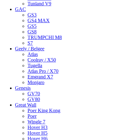
Tunland V9
GAC
GS3
GS4 MAX
GS5
GS8
TRUMPCHI M8
S7
Geely / Belgee
Atlas
Coolray / X50
Tugella
Atlas Pro / X70
Emgrand X7
Monjaro
Genesis
GV70
GV80
Great Wall
Poer King Kong
Poer
Wingle 7
Hover H3
Hover H5
Hover H6