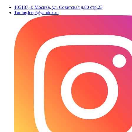
105187, г. Москва, ул. Советская д.80 стр.23
TuningJeep@yandex.ru