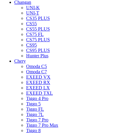
Changan
UNI-K
UNI-T
CS35 PLUS
CS55
CS55 PLUS
CS75 FL
CS75 PLUS
CS95
CS95 PLUS
Hunter Plus
Chery
Omoda C5
Omoda C7
EXEED VX
EXEED RX
EXEED LX
EXEED TXL
Tiggo 4 Pro
Tiggo 5
Tiggo FL
Tiggo 7L
Tiggo 7 Pro
Tiggo 7 Pro Max
Tiggo 8