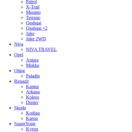
Patrol
X-Trail
Murano
Terrano
Qashqai
Qashqai +2
Juke
Juke 2WD
Niva
NIVA TRAVEL
Opel
Antara
Mokka
Oting
Paladin
Renault
Kaptur
Arkana
Koleos
Duster
Skoda
Kodiaq
Karoq
SsangYong
Kyron