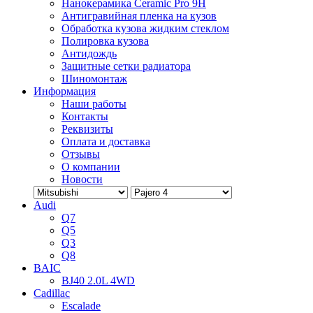
Нанокерамика Ceramic Pro 9H
Антигравийная пленка на кузов
Обработка кузова жидким стеклом
Полировка кузова
Антидождь
Защитные сетки радиатора
Шиномонтаж
Информация
Наши работы
Контакты
Реквизиты
Оплата и доставка
Отзывы
О компании
Новости
Audi
Q7
Q5
Q3
Q8
BAIC
BJ40 2.0L 4WD
Cadillac
Escalade