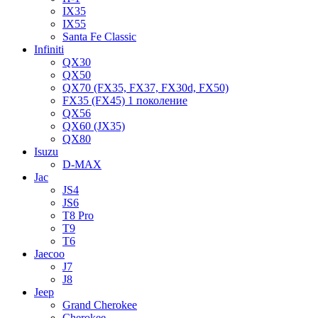
IX35
IX55
Santa Fe Classic
Infiniti
QX30
QX50
QX70 (FX35, FX37, FX30d, FX50)
FX35 (FX45) 1 поколение
QX56
QX60 (JX35)
QX80
Isuzu
D-MAX
Jac
JS4
JS6
T8 Pro
T9
T6
Jaecoo
J7
J8
Jeep
Grand Cherokee
Cherokee