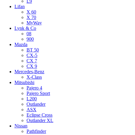
L9
Lifan
X 60
X 70
MyWay
Lynk & Co
08
900
Mazda
BT 50
CX-5
CX 7
CX 9
Mercedes-Benz
X-Class
Mitsubishi
Pajero 4
Pajero Sport
L200
Outlander
ASX
Eclipse Cross
Outlander XL
Nissan
Pathfinder