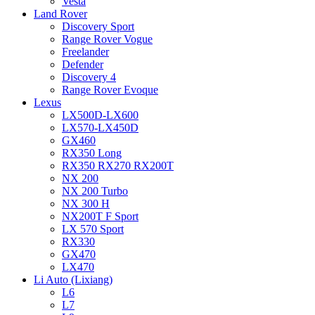
Vesta
Land Rover
Discovery Sport
Range Rover Vogue
Freelander
Defender
Discovery 4
Range Rover Evoque
Lexus
LX500D-LX600
LX570-LX450D
GX460
RX350 Long
RX350 RX270 RX200T
NX 200
NX 200 Turbo
NX 300 H
NX200T F Sport
LX 570 Sport
RX330
GX470
LX470
Li Auto (Lixiang)
L6
L7