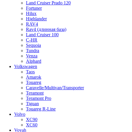
Land Cruiser Prado 120
Fortuner
Hilux
Highlander
RAV4
Rav4 (длинная база)
Land Cruiser 100
C-HR
Sequoia
Tundra
Venza
Alphard
Volkswagen
Taos
Amarok
Touareg
Caravelle/Multivan/Transporter
Teramont
Teramont Pro
Tiguan
Touareg R-Line
Volvo
XC90
XC60
Voyah