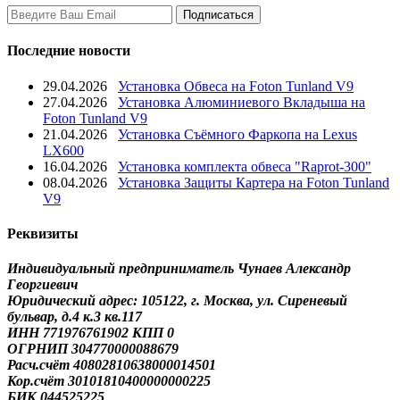
Последние новости
29.04.2026
Установка Обвеса на Foton Tunland V9
27.04.2026
Установка Алюминиевого Вкладыша на
Foton Tunland V9
21.04.2026
Установка Съёмного Фаркопа на Lexus
LX600
16.04.2026
Установка комплекта обвеса "Raprot-300"
08.04.2026
Установка Защиты Картера на Foton Tunland
V9
Реквизиты
Индивидуальный предприниматель Чунаев Александр
Георгиевич
Юридический адрес: 105122, г. Москва, ул. Сиреневый
бульвар, д.4 к.3 кв.117
ИНН 771976761902 КПП 0
ОГРНИП 304770000088679
Расч.счёт 40802810638000014501
Кор.счёт 30101810400000000225
БИК 044525225