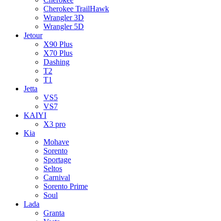
Cherokee TrailHawk
Wrangler 3D
Wrangler 5D
Jetour
X90 Plus
X70 Plus
Dashing
T2
T1
Jetta
VS5
VS7
KAIYI
X3 pro
Kia
Mohave
Sorento
Sportage
Seltos
Carnival
Sorento Prime
Soul
Lada
Granta