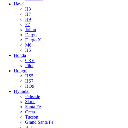
Haval
H3
H7
H9
F7
Jolion
Dargo
Dargo X
M6
H5
Honda
CRV
Pilot
Hongqi
HS5
HS7
HQ9
Hyundai
Palisade
Staria
Santa Fe
Creta
Tucson
Grand Santa Fe
H-1