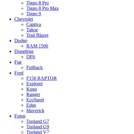
Tiggo 8 Pro
Tiggo 8 Pro Max
Tiggo 9
Chevrolet
Captiva
Tahoe
Trail Blazer
Dodge
RAM 1500
Dongfeng
DF6
Fiat
Fullback
Ford
F150 RAPTOR
Explorer
Kuga
Ranger
EcoSport
Edge
Maverick
Foton
Tunland G7
Tunland G9
Tunland V7