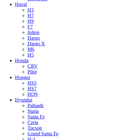
Haval
H3
H7
H9
F7
Jolion
Dargo
Dargo X
M6
H5
Honda
CRV
Pilot
Hongqi
HS5
HS7
HQ9
Hyundai
Palisade
Staria
Santa Fe
Creta
Tucson
Grand Santa Fe
H-1