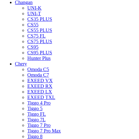
Changan
UNI-K
UNI-T
CS35 PLUS
CS55
CS55 PLUS
CS75 FL
CS75 PLUS
CS95
CS95 PLUS
Hunter Plus
Chery
Omoda C5
Omoda C7
EXEED VX
EXEED RX
EXEED LX
EXEED TXL
Tiggo 4 Pro
Tiggo 5
Tiggo FL
Tiggo 7L
Tiggo 7 Pro
Tiggo 7 Pro Max
Tiggo 8