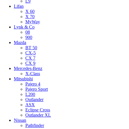
L9
Lifan
X 60
X 70
MyWay
Lynk & Co
08
900
Mazda
BT 50
CX-5
CX 7
CX 9
Mercedes-Benz
X-Class
Mitsubishi
Pajero 4
Pajero Sport
L200
Outlander
ASX
Eclipse Cross
Outlander XL
Nissan
Pathfinder