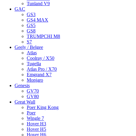
Tunland V9
GAC
GS3
GS4 MAX
GS5
GS8
TRUMPCHI M8
S7
Geely / Belgee
Atlas
Coolray / X50
Tugella
Atlas Pro / X70
Emgrand X7
Monjaro
Genesis
GV70
GV80
Great Wall
Poer King Kong
Poer
Wingle 7
Hover H3
Hover H5
Hover H6