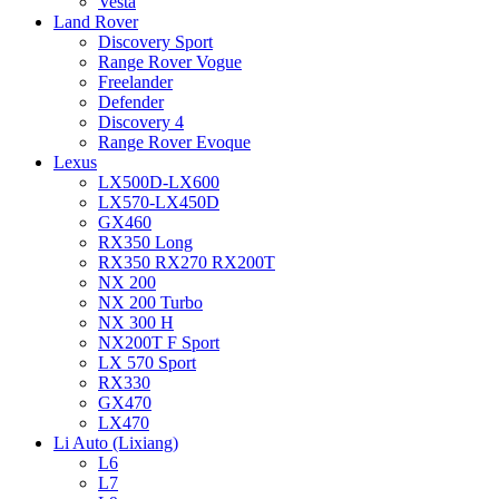
Vesta
Land Rover
Discovery Sport
Range Rover Vogue
Freelander
Defender
Discovery 4
Range Rover Evoque
Lexus
LX500D-LX600
LX570-LX450D
GX460
RX350 Long
RX350 RX270 RX200T
NX 200
NX 200 Turbo
NX 300 H
NX200T F Sport
LX 570 Sport
RX330
GX470
LX470
Li Auto (Lixiang)
L6
L7