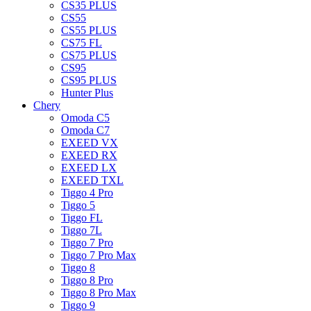
CS35 PLUS
CS55
CS55 PLUS
CS75 FL
CS75 PLUS
CS95
CS95 PLUS
Hunter Plus
Chery
Omoda C5
Omoda C7
EXEED VX
EXEED RX
EXEED LX
EXEED TXL
Tiggo 4 Pro
Tiggo 5
Tiggo FL
Tiggo 7L
Tiggo 7 Pro
Tiggo 7 Pro Max
Tiggo 8
Tiggo 8 Pro
Tiggo 8 Pro Max
Tiggo 9