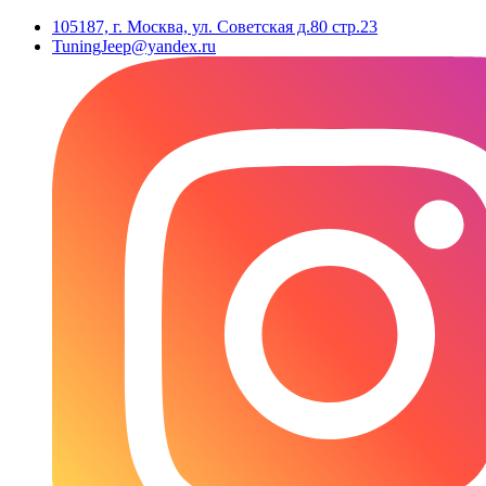
105187, г. Москва, ул. Советская д.80 стр.23
TuningJeep@yandex.ru