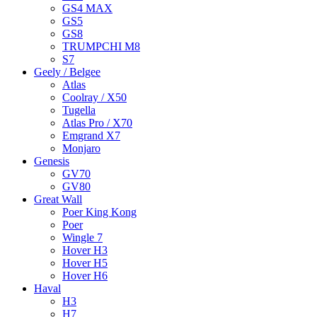
GS4 MAX
GS5
GS8
TRUMPCHI M8
S7
Geely / Belgee
Atlas
Coolray / X50
Tugella
Atlas Pro / X70
Emgrand X7
Monjaro
Genesis
GV70
GV80
Great Wall
Poer King Kong
Poer
Wingle 7
Hover H3
Hover H5
Hover H6
Haval
H3
H7