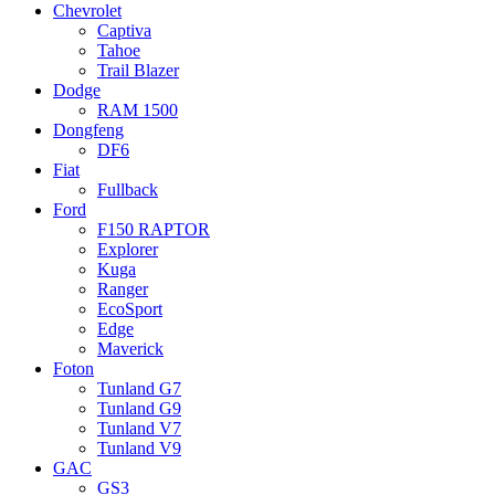
Chevrolet
Captiva
Tahoe
Trail Blazer
Dodge
RAM 1500
Dongfeng
DF6
Fiat
Fullback
Ford
F150 RAPTOR
Explorer
Kuga
Ranger
EcoSport
Edge
Maverick
Foton
Tunland G7
Tunland G9
Tunland V7
Tunland V9
GAC
GS3