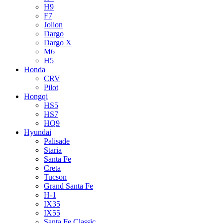
H9
F7
Jolion
Dargo
Dargo X
M6
H5
Honda
CRV
Pilot
Hongqi
HS5
HS7
HQ9
Hyundai
Palisade
Staria
Santa Fe
Creta
Tucson
Grand Santa Fe
H-1
IX35
IX55
Santa Fe Classic