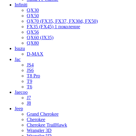
Infiniti
QX30
QX50
QX70 (FX35, FX37, FX30d, FX50)
FX35 (FX45) 1 поколение
QX56
QX60 (JX35)
QX80
Isuzu
D-MAX
Jac
JS4
JS6
T8 Pro
T9
T6
Jaecoo
J7
J8
Jeep
Grand Cherokee
Cherokee
Cherokee TrailHawk
Wrangler 3D
Wrangler 5D