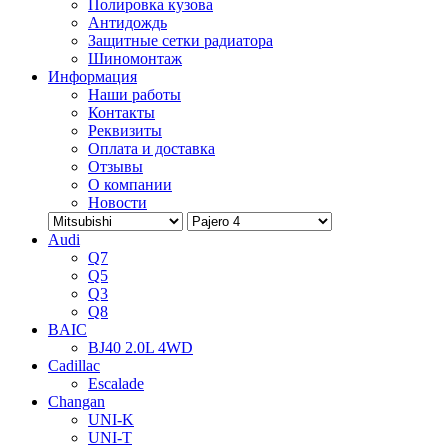
Полировка кузова
Антидождь
Защитные сетки радиатора
Шиномонтаж
Информация
Наши работы
Контакты
Реквизиты
Оплата и доставка
Отзывы
О компании
Новости
Audi
Q7
Q5
Q3
Q8
BAIC
BJ40 2.0L 4WD
Cadillac
Escalade
Changan
UNI-K
UNI-T