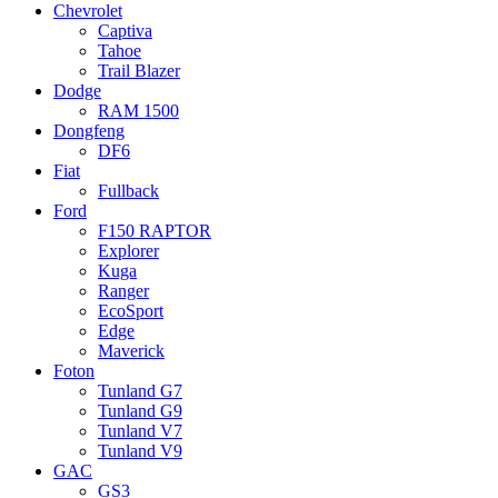
Chevrolet
Captiva
Tahoe
Trail Blazer
Dodge
RAM 1500
Dongfeng
DF6
Fiat
Fullback
Ford
F150 RAPTOR
Explorer
Kuga
Ranger
EcoSport
Edge
Maverick
Foton
Tunland G7
Tunland G9
Tunland V7
Tunland V9
GAC
GS3