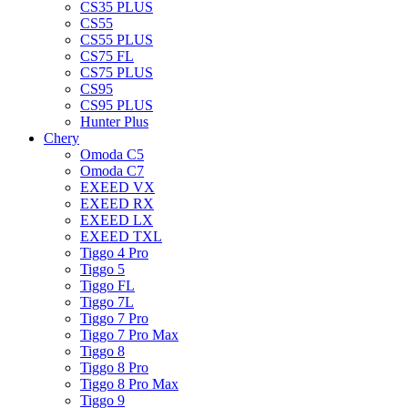
CS35 PLUS
CS55
CS55 PLUS
CS75 FL
CS75 PLUS
CS95
CS95 PLUS
Hunter Plus
Chery
Omoda C5
Omoda C7
EXEED VX
EXEED RX
EXEED LX
EXEED TXL
Tiggo 4 Pro
Tiggo 5
Tiggo FL
Tiggo 7L
Tiggo 7 Pro
Tiggo 7 Pro Max
Tiggo 8
Tiggo 8 Pro
Tiggo 8 Pro Max
Tiggo 9