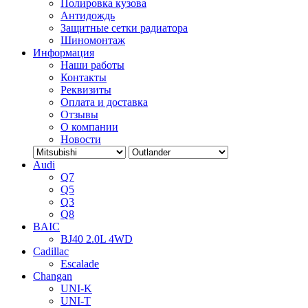
Полировка кузова
Антидождь
Защитные сетки радиатора
Шиномонтаж
Информация
Наши работы
Контакты
Реквизиты
Оплата и доставка
Отзывы
О компании
Новости
Audi
Q7
Q5
Q3
Q8
BAIC
BJ40 2.0L 4WD
Cadillac
Escalade
Changan
UNI-K
UNI-T