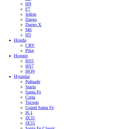
H9
F7
Jolion
Dargo
Dargo X
M6
H5
Honda
CRV
Pilot
Hongqi
HS5
HS7
HQ9
Hyundai
Palisade
Staria
Santa Fe
Creta
Tucson
Grand Santa Fe
H-1
IX35
IX55
Santa Fe Classic