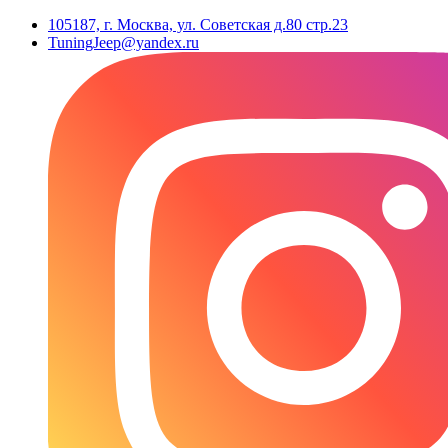
105187, г. Москва, ул. Советская д.80 стр.23
TuningJeep@yandex.ru