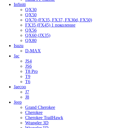
Infiniti
QX30
QX50
QX70 (FX35, FX37, FX30d, FX50)
FX35 (FX45) 1 поколение
QX56
QX60 (JX35)
QX80
Isuzu
D-MAX
Jac
JS4
JS6
T8 Pro
T9
T6
Jaecoo
J7
J8
Jeep
Grand Cherokee
Cherokee
Cherokee TrailHawk
Wrangler 3D
Wrangler 5D