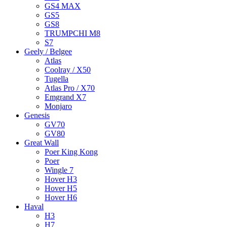
GS4 MAX
GS5
GS8
TRUMPCHI M8
S7
Geely / Belgee
Atlas
Coolray / X50
Tugella
Atlas Pro / X70
Emgrand X7
Monjaro
Genesis
GV70
GV80
Great Wall
Poer King Kong
Poer
Wingle 7
Hover H3
Hover H5
Hover H6
Haval
H3
H7