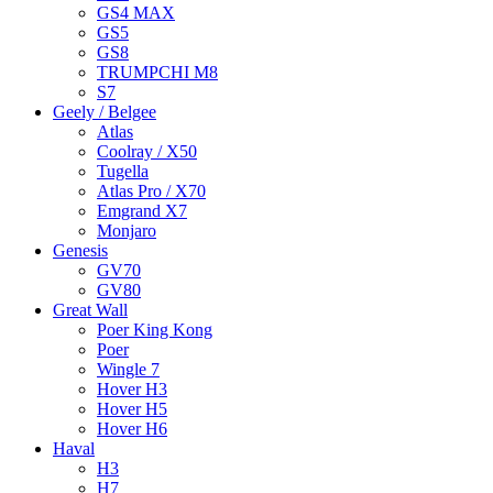
GS4 MAX
GS5
GS8
TRUMPCHI M8
S7
Geely / Belgee
Atlas
Coolray / X50
Tugella
Atlas Pro / X70
Emgrand X7
Monjaro
Genesis
GV70
GV80
Great Wall
Poer King Kong
Poer
Wingle 7
Hover H3
Hover H5
Hover H6
Haval
H3
H7