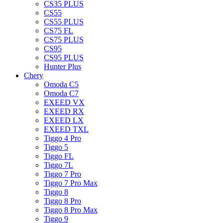
CS35 PLUS
CS55
CS55 PLUS
CS75 FL
CS75 PLUS
CS95
CS95 PLUS
Hunter Plus
Chery
Omoda C5
Omoda C7
EXEED VX
EXEED RX
EXEED LX
EXEED TXL
Tiggo 4 Pro
Tiggo 5
Tiggo FL
Tiggo 7L
Tiggo 7 Pro
Tiggo 7 Pro Max
Tiggo 8
Tiggo 8 Pro
Tiggo 8 Pro Max
Tiggo 9