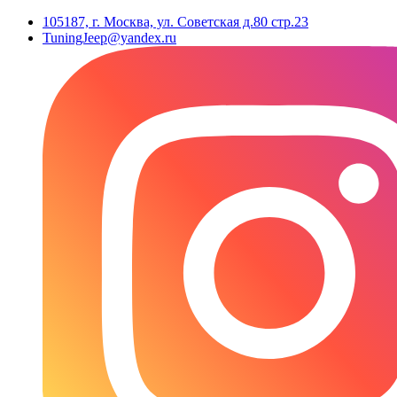
105187, г. Москва, ул. Советская д.80 стр.23
TuningJeep@yandex.ru