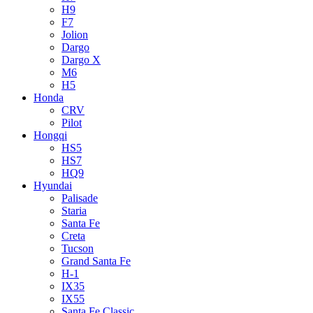
H9
F7
Jolion
Dargo
Dargo X
M6
H5
Honda
CRV
Pilot
Hongqi
HS5
HS7
HQ9
Hyundai
Palisade
Staria
Santa Fe
Creta
Tucson
Grand Santa Fe
H-1
IX35
IX55
Santa Fe Classic