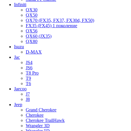
Infiniti
QX30
QX50
QX70 (FX35, FX37, FX30d, FX50)
FX35 (FX45) 1 поколение
QX56
QX60 (JX35)
QX80
Isuzu
D-MAX
Jac
JS4
JS6
T8 Pro
T9
T6
Jaecoo
J7
J8
Jeep
Grand Cherokee
Cherokee
Cherokee TrailHawk
Wrangler 3D
Wrangler 5D