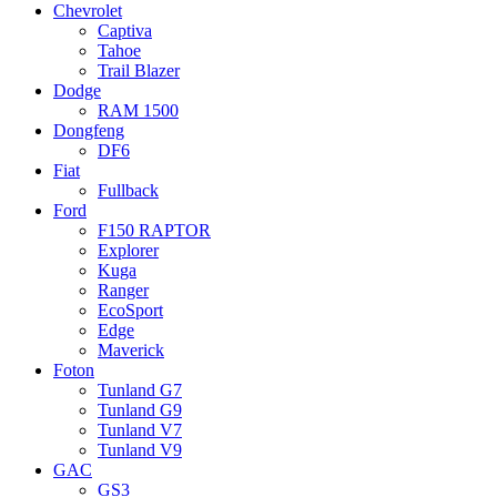
Chevrolet
Captiva
Tahoe
Trail Blazer
Dodge
RAM 1500
Dongfeng
DF6
Fiat
Fullback
Ford
F150 RAPTOR
Explorer
Kuga
Ranger
EcoSport
Edge
Maverick
Foton
Tunland G7
Tunland G9
Tunland V7
Tunland V9
GAC
GS3