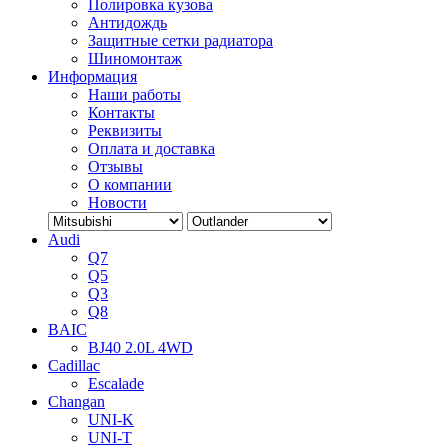
Полировка кузова
Антидождь
Защитные сетки радиатора
Шиномонтаж
Информация
Наши работы
Контакты
Реквизиты
Оплата и доставка
Отзывы
О компании
Новости
Audi
Q7
Q5
Q3
Q8
BAIC
BJ40 2.0L 4WD
Cadillac
Escalade
Changan
UNI-K
UNI-T