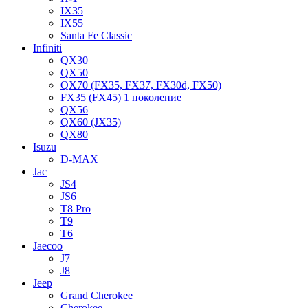
IX35
IX55
Santa Fe Classic
Infiniti
QX30
QX50
QX70 (FX35, FX37, FX30d, FX50)
FX35 (FX45) 1 поколение
QX56
QX60 (JX35)
QX80
Isuzu
D-MAX
Jac
JS4
JS6
T8 Pro
T9
T6
Jaecoo
J7
J8
Jeep
Grand Cherokee
Cherokee