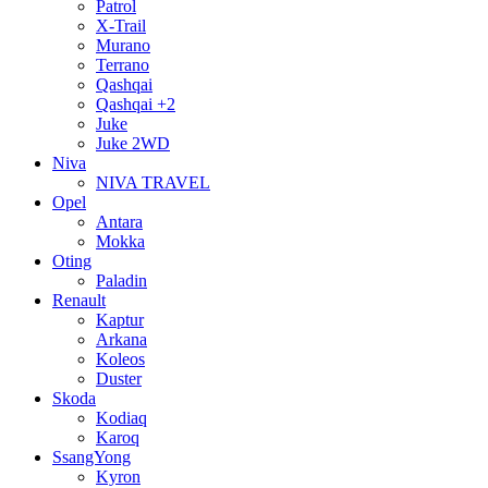
Patrol
X-Trail
Murano
Terrano
Qashqai
Qashqai +2
Juke
Juke 2WD
Niva
NIVA TRAVEL
Opel
Antara
Mokka
Oting
Paladin
Renault
Kaptur
Arkana
Koleos
Duster
Skoda
Kodiaq
Karoq
SsangYong
Kyron