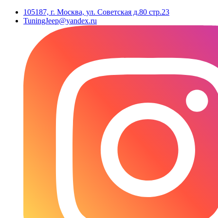
105187, г. Москва, ул. Советская д.80 стр.23
TuningJeep@yandex.ru