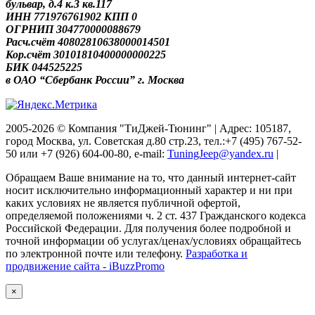
бульвар, д.4 к.3 кв.117
ИНН 771976761902 КПП 0
ОГРНИП 304770000088679
Расч.счёт 40802810638000014501
Кор.счёт 30101810400000000225
БИК 044525225
в ОАО “Сбербанк России” г. Москва
2005-2026 © Компания "ТиДжей-Тюнинг" | Адрес: 105187,
город Москва, ул. Советская д.80 стр.23, тел.:+7 (495) 767-52-
50 или +7 (926) 604-00-80, e-mail:
TuningJeep@yandex.ru
|
Обращаем Ваше внимание на то, что данный интернет-сайт
носит исключительно информационный характер и ни при
каких условиях не является публичной офертой,
определяемой положениями ч. 2 ст. 437 Гражданского кодекса
Российской Федерации. Для получения более подробной и
точной информации об услугах/ценах/условиях обращайтесь
по электронной почте или телефону.
Разработка и
продвижение сайта - iBuzzPromo
×