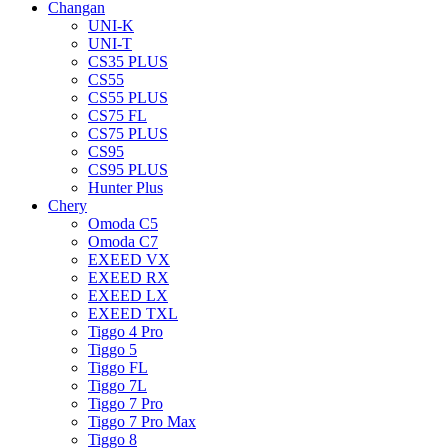
Changan
UNI-K
UNI-T
CS35 PLUS
CS55
CS55 PLUS
CS75 FL
CS75 PLUS
CS95
CS95 PLUS
Hunter Plus
Chery
Omoda C5
Omoda C7
EXEED VX
EXEED RX
EXEED LX
EXEED TXL
Tiggo 4 Pro
Tiggo 5
Tiggo FL
Tiggo 7L
Tiggo 7 Pro
Tiggo 7 Pro Max
Tiggo 8