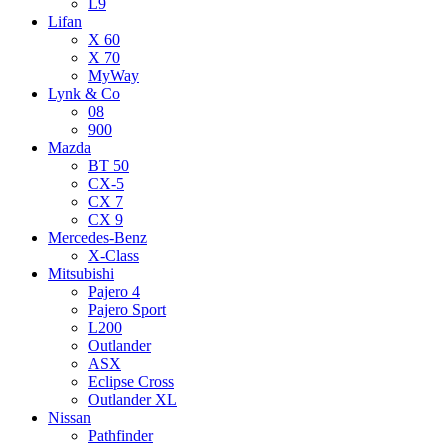
L9
Lifan
X 60
X 70
MyWay
Lynk & Co
08
900
Mazda
BT 50
CX-5
CX 7
CX 9
Mercedes-Benz
X-Class
Mitsubishi
Pajero 4
Pajero Sport
L200
Outlander
ASX
Eclipse Cross
Outlander XL
Nissan
Pathfinder