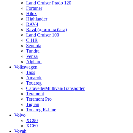
Land Cruiser Prado 120
Fortuner
Hilux
Highlander
RAV4
Rav4 (длинная база)
Land Cruiser 100
C-HR
Sequoia
Tundra
Venza
Alphard
Volkswagen
Taos
Amarok
Touareg
Caravelle/Multivan/Transporter
Teramont
Teramont Pro
Tiguan
Touareg R-Line
Volvo
XC90
XC60
Voyah