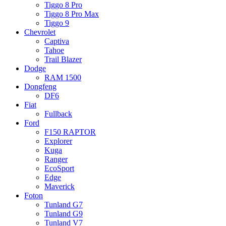
Tiggo 8 Pro
Tiggo 8 Pro Max
Tiggo 9
Chevrolet
Captiva
Tahoe
Trail Blazer
Dodge
RAM 1500
Dongfeng
DF6
Fiat
Fullback
Ford
F150 RAPTOR
Explorer
Kuga
Ranger
EcoSport
Edge
Maverick
Foton
Tunland G7
Tunland G9
Tunland V7