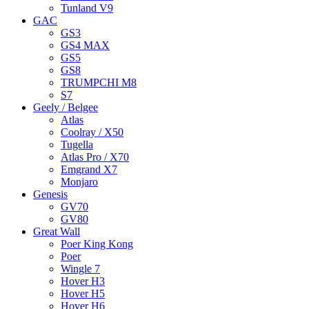
Tunland V9
GAC
GS3
GS4 MAX
GS5
GS8
TRUMPCHI M8
S7
Geely / Belgee
Atlas
Coolray / X50
Tugella
Atlas Pro / X70
Emgrand X7
Monjaro
Genesis
GV70
GV80
Great Wall
Poer King Kong
Poer
Wingle 7
Hover H3
Hover H5
Hover H6