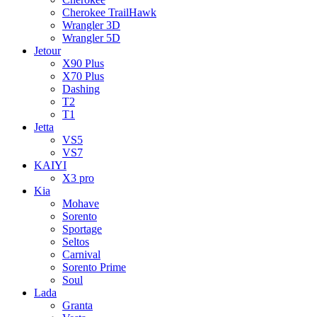
Cherokee TrailHawk
Wrangler 3D
Wrangler 5D
Jetour
X90 Plus
X70 Plus
Dashing
T2
T1
Jetta
VS5
VS7
KAIYI
X3 pro
Kia
Mohave
Sorento
Sportage
Seltos
Carnival
Sorento Prime
Soul
Lada
Granta