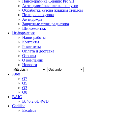
Нанокерамика Ceramic Pro 9H
Антигравийная пленка на кузов
Обработка кузова жидким стеклом
Полировка кузова
Антидождь
Защитные сетки радиатора
Шиномонтаж
Информация
Наши работы
Контакты
Реквизиты
Оплата и доставка
Отзывы
О компании
Новости
Audi
Q7
Q5
Q3
Q8
BAIC
BJ40 2.0L 4WD
Cadillac
Escalade