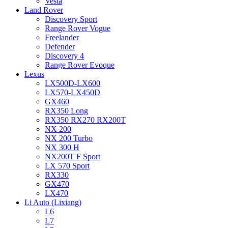
Vesta
Land Rover
Discovery Sport
Range Rover Vogue
Freelander
Defender
Discovery 4
Range Rover Evoque
Lexus
LX500D-LX600
LX570-LX450D
GX460
RX350 Long
RX350 RX270 RX200T
NX 200
NX 200 Turbo
NX 300 H
NX200T F Sport
LX 570 Sport
RX330
GX470
LX470
Li Auto (Lixiang)
L6
L7