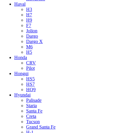
Haval
H3
H7
H9
F7
Jolion
Dargo
Dargo X
M6
H5
Honda
CRV
Pilot
Hongqi
HS5
HS7
HQ9
Hyundai
Palisade
Staria
Santa Fe
Creta
Tucson
Grand Santa Fe
H-1