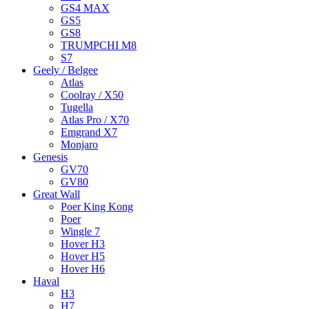
GS4 MAX
GS5
GS8
TRUMPCHI M8
S7
Geely / Belgee
Atlas
Coolray / X50
Tugella
Atlas Pro / X70
Emgrand X7
Monjaro
Genesis
GV70
GV80
Great Wall
Poer King Kong
Poer
Wingle 7
Hover H3
Hover H5
Hover H6
Haval
H3
H7