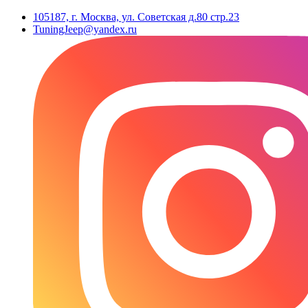
105187, г. Москва, ул. Советская д.80 стр.23
TuningJeep@yandex.ru