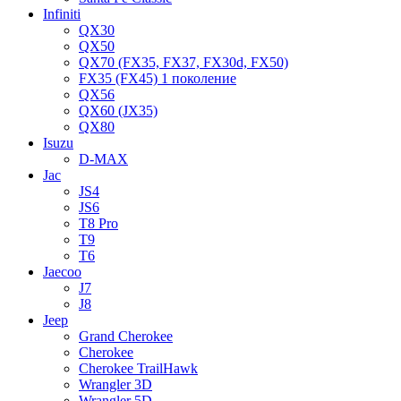
Infiniti
QX30
QX50
QX70 (FX35, FX37, FX30d, FX50)
FX35 (FX45) 1 поколение
QX56
QX60 (JX35)
QX80
Isuzu
D-MAX
Jac
JS4
JS6
T8 Pro
T9
T6
Jaecoo
J7
J8
Jeep
Grand Cherokee
Cherokee
Cherokee TrailHawk
Wrangler 3D
Wrangler 5D