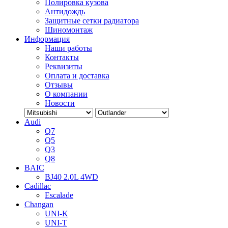
Полировка кузова
Антидождь
Защитные сетки радиатора
Шиномонтаж
Информация
Наши работы
Контакты
Реквизиты
Оплата и доставка
Отзывы
О компании
Новости
Audi
Q7
Q5
Q3
Q8
BAIC
BJ40 2.0L 4WD
Cadillac
Escalade
Changan
UNI-K
UNI-T