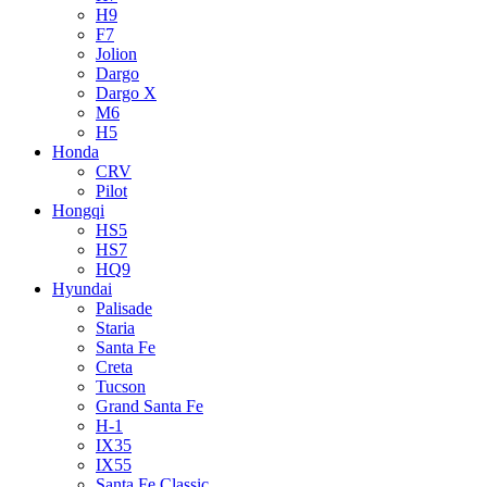
H9
F7
Jolion
Dargo
Dargo X
M6
H5
Honda
CRV
Pilot
Hongqi
HS5
HS7
HQ9
Hyundai
Palisade
Staria
Santa Fe
Creta
Tucson
Grand Santa Fe
H-1
IX35
IX55
Santa Fe Classic