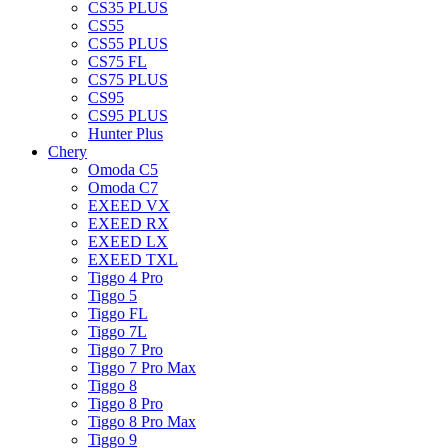
CS35 PLUS
CS55
CS55 PLUS
CS75 FL
CS75 PLUS
CS95
CS95 PLUS
Hunter Plus
Chery
Omoda C5
Omoda C7
EXEED VX
EXEED RX
EXEED LX
EXEED TXL
Tiggo 4 Pro
Tiggo 5
Tiggo FL
Tiggo 7L
Tiggo 7 Pro
Tiggo 7 Pro Max
Tiggo 8
Tiggo 8 Pro
Tiggo 8 Pro Max
Tiggo 9