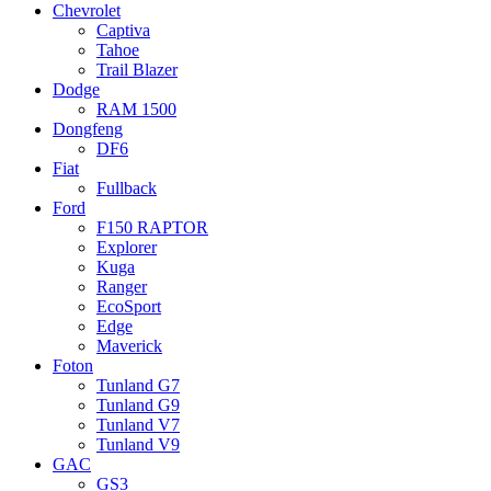
Chevrolet
Captiva
Tahoe
Trail Blazer
Dodge
RAM 1500
Dongfeng
DF6
Fiat
Fullback
Ford
F150 RAPTOR
Explorer
Kuga
Ranger
EcoSport
Edge
Maverick
Foton
Tunland G7
Tunland G9
Tunland V7
Tunland V9
GAC
GS3