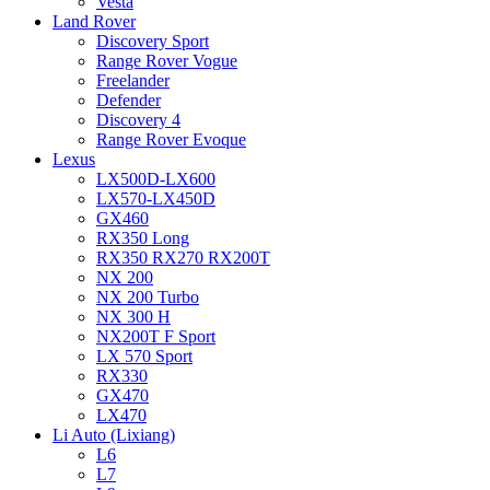
Vesta
Land Rover
Discovery Sport
Range Rover Vogue
Freelander
Defender
Discovery 4
Range Rover Evoque
Lexus
LX500D-LX600
LX570-LX450D
GX460
RX350 Long
RX350 RX270 RX200T
NX 200
NX 200 Turbo
NX 300 H
NX200T F Sport
LX 570 Sport
RX330
GX470
LX470
Li Auto (Lixiang)
L6
L7