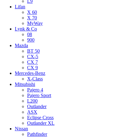
L9
Lifan
X 60
X 70
MyWay
Lynk & Co
08
900
Mazda
BT 50
CX-5
CX 7
CX 9
Mercedes-Benz
X-Class
Mitsubishi
Pajero 4
Pajero Sport
L200
Outlander
ASX
Eclipse Cross
Outlander XL
Nissan
Pathfinder