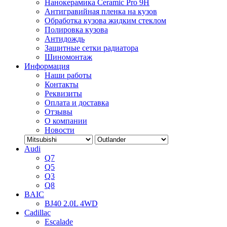
Нанокерамика Ceramic Pro 9H
Антигравийная пленка на кузов
Обработка кузова жидким стеклом
Полировка кузова
Антидождь
Защитные сетки радиатора
Шиномонтаж
Информация
Наши работы
Контакты
Реквизиты
Оплата и доставка
Отзывы
О компании
Новости
Audi
Q7
Q5
Q3
Q8
BAIC
BJ40 2.0L 4WD
Cadillac
Escalade