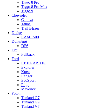
Tiggo 8 Pro
Tiggo 8 Pro Max
Tiggo 9
Chevrolet
Captiva
Tahoe
Trail Blazer
Dodge
RAM 1500
Dongfeng
DF6
Fiat
Fullback
Ford
F150 RAPTOR
Explorer
Kuga
Ranger
EcoSport
Edge
Maverick
Foton
Tunland G7
Tunland G9
Tunland V7