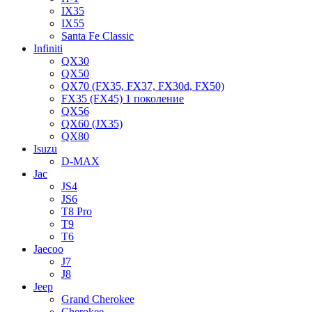
IX35
IX55
Santa Fe Classic
Infiniti
QX30
QX50
QX70 (FX35, FX37, FX30d, FX50)
FX35 (FX45) 1 поколение
QX56
QX60 (JX35)
QX80
Isuzu
D-MAX
Jac
JS4
JS6
T8 Pro
T9
T6
Jaecoo
J7
J8
Jeep
Grand Cherokee
Cherokee