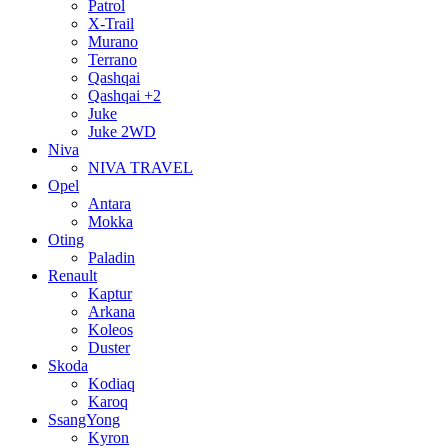
Patrol
X-Trail
Murano
Terrano
Qashqai
Qashqai +2
Juke
Juke 2WD
Niva
NIVA TRAVEL
Opel
Antara
Mokka
Oting
Paladin
Renault
Kaptur
Arkana
Koleos
Duster
Skoda
Kodiaq
Karoq
SsangYong
Kyron