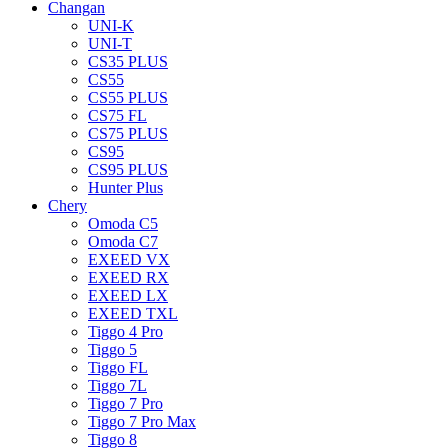
Changan
UNI-K
UNI-T
CS35 PLUS
CS55
CS55 PLUS
CS75 FL
CS75 PLUS
CS95
CS95 PLUS
Hunter Plus
Chery
Omoda C5
Omoda C7
EXEED VX
EXEED RX
EXEED LX
EXEED TXL
Tiggo 4 Pro
Tiggo 5
Tiggo FL
Tiggo 7L
Tiggo 7 Pro
Tiggo 7 Pro Max
Tiggo 8