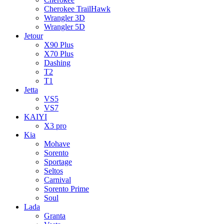
Cherokee TrailHawk
Wrangler 3D
Wrangler 5D
Jetour
X90 Plus
X70 Plus
Dashing
T2
T1
Jetta
VS5
VS7
KAIYI
X3 pro
Kia
Mohave
Sorento
Sportage
Seltos
Carnival
Sorento Prime
Soul
Lada
Granta