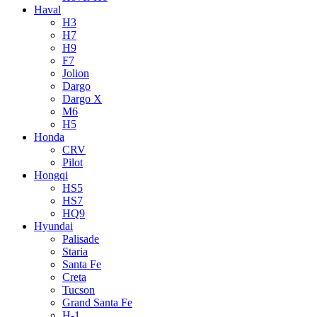
Haval
H3
H7
H9
F7
Jolion
Dargo
Dargo X
M6
H5
Honda
CRV
Pilot
Hongqi
HS5
HS7
HQ9
Hyundai
Palisade
Staria
Santa Fe
Creta
Tucson
Grand Santa Fe
H-1