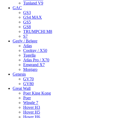
Tunland V9
GAC
GS3
GS4 MAX
GS5
GS8
TRUMPCHI M8
S7
Geely / Belgee
Atlas
Coolray / X50
Tugella
Atlas Pro / X70
Emgrand X7
Monjaro
Genesis
GV70
GV80
Great Wall
Poer King Kong
Poer
Wingle 7
Hover H3
Hover H5
Hover H6