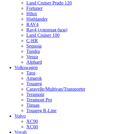
Land Cruiser Prado 120
Fortuner
Hilux
Highlander
RAV4
Rav4 (длинная база)
Land Cruiser 100
C-HR
Sequoia
Tundra
Venza
Alphard
Volkswagen
Taos
Amarok
Touareg
Caravelle/Multivan/Transporter
Teramont
Teramont Pro
Tiguan
Touareg R-Line
Volvo
XC90
XC60
Voyah