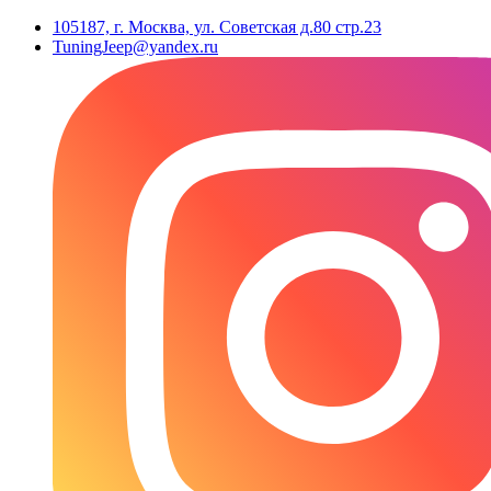
105187, г. Москва, ул. Советская д.80 стр.23
TuningJeep@yandex.ru