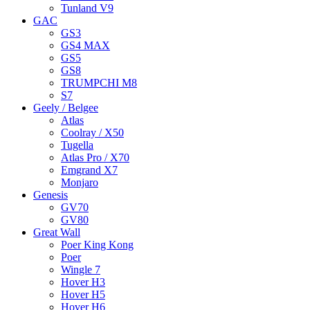
Tunland V9
GAC
GS3
GS4 MAX
GS5
GS8
TRUMPCHI M8
S7
Geely / Belgee
Atlas
Coolray / X50
Tugella
Atlas Pro / X70
Emgrand X7
Monjaro
Genesis
GV70
GV80
Great Wall
Poer King Kong
Poer
Wingle 7
Hover H3
Hover H5
Hover H6