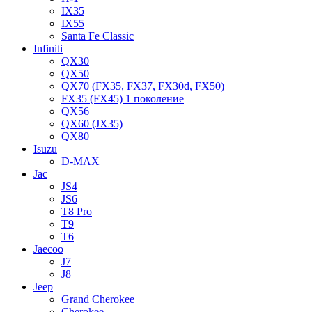
IX35
IX55
Santa Fe Classic
Infiniti
QX30
QX50
QX70 (FX35, FX37, FX30d, FX50)
FX35 (FX45) 1 поколение
QX56
QX60 (JX35)
QX80
Isuzu
D-MAX
Jac
JS4
JS6
T8 Pro
T9
T6
Jaecoo
J7
J8
Jeep
Grand Cherokee
Cherokee