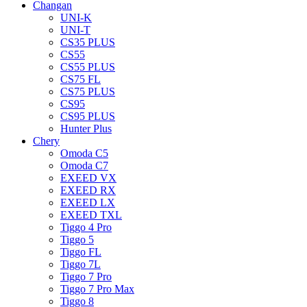
Changan
UNI-K
UNI-T
CS35 PLUS
CS55
CS55 PLUS
CS75 FL
CS75 PLUS
CS95
CS95 PLUS
Hunter Plus
Chery
Omoda C5
Omoda C7
EXEED VX
EXEED RX
EXEED LX
EXEED TXL
Tiggo 4 Pro
Tiggo 5
Tiggo FL
Tiggo 7L
Tiggo 7 Pro
Tiggo 7 Pro Max
Tiggo 8