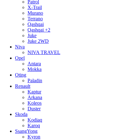
Patrol
X-Trail
Murano
Terrano
Qashqai
Qashqai +2
Juke
Juke 2WD
Niva
NIVA TRAVEL
Opel
Antara
Mokka
Oting
Paladin
Renault
Kaptur
Arkana
Koleos
Duster
Skoda
Kodiaq
Karoq
SsangYong
Kyron