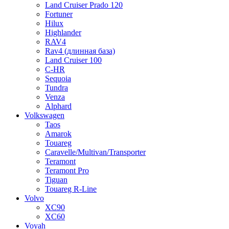
Land Cruiser Prado 120
Fortuner
Hilux
Highlander
RAV4
Rav4 (длинная база)
Land Cruiser 100
C-HR
Sequoia
Tundra
Venza
Alphard
Volkswagen
Taos
Amarok
Touareg
Caravelle/Multivan/Transporter
Teramont
Teramont Pro
Tiguan
Touareg R-Line
Volvo
XC90
XC60
Voyah