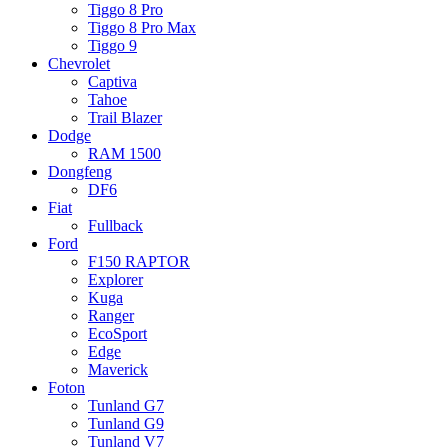
Tiggo 8 Pro
Tiggo 8 Pro Max
Tiggo 9
Chevrolet
Captiva
Tahoe
Trail Blazer
Dodge
RAM 1500
Dongfeng
DF6
Fiat
Fullback
Ford
F150 RAPTOR
Explorer
Kuga
Ranger
EcoSport
Edge
Maverick
Foton
Tunland G7
Tunland G9
Tunland V7