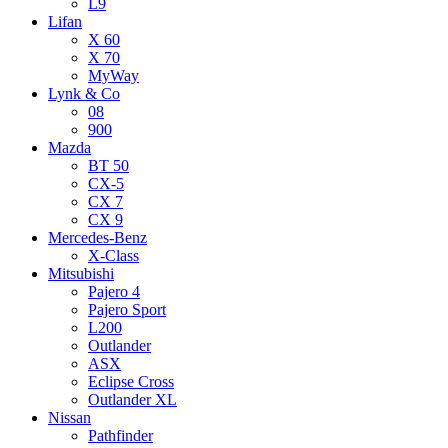
L9
Lifan
X 60
X 70
MyWay
Lynk & Co
08
900
Mazda
BT 50
CX-5
CX 7
CX 9
Mercedes-Benz
X-Class
Mitsubishi
Pajero 4
Pajero Sport
L200
Outlander
ASX
Eclipse Cross
Outlander XL
Nissan
Pathfinder