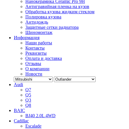
Нанокерамика Ceramic Pro 9H
Антигравийная пленка на кузов
Обработка кузова жидким стеклом
Полировка кузова
Антидождь
Защитные сетки радиатора
Шиномонтаж
Информация
Наши работы
Контакты
Реквизиты
Оплата и доставка
Отзывы
О компании
Новости
Audi
Q7
Q5
Q3
Q8
BAIC
BJ40 2.0L 4WD
Cadillac
Escalade