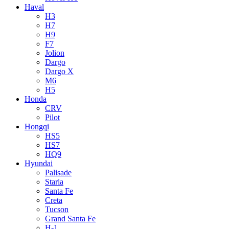
Haval
H3
H7
H9
F7
Jolion
Dargo
Dargo X
M6
H5
Honda
CRV
Pilot
Hongqi
HS5
HS7
HQ9
Hyundai
Palisade
Staria
Santa Fe
Creta
Tucson
Grand Santa Fe
H-1