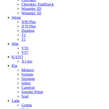
Cherokee TrailHawk
Wrangler 3D
Wrangler 5D
Jetour
X90 Plus
X70 Plus
Dashing
T2
T1
Jetta
VS5
VS7
KAIYI
X3 pro
Kia
Mohave
Sorento
Sportage
Seltos
Carnival
Sorento Prime
Soul
Lada
Granta