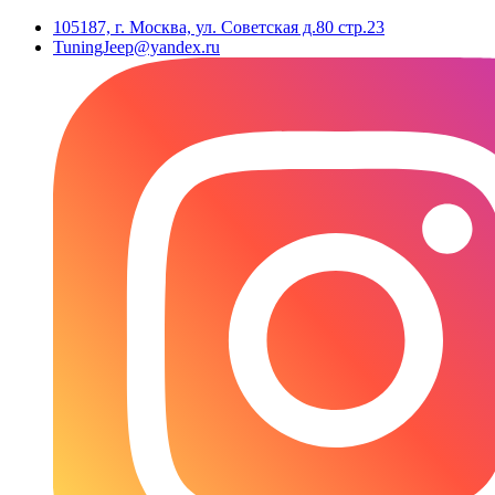
105187, г. Москва, ул. Советская д.80 стр.23
TuningJeep@yandex.ru