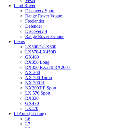
Vesta
Land Rover
Discovery Sport
Range Rover Vogue
Freelander
Defender
Discovery 4
Range Rover Evoque
Lexus
LX500D-LX600
LX570-LX450D
GX460
RX350 Long
RX350 RX270 RX200T
NX 200
NX 200 Turbo
NX 300 H
NX200T F Sport
LX 570 Sport
RX330
GX470
LX470
Li Auto (Lixiang)
L6
L7