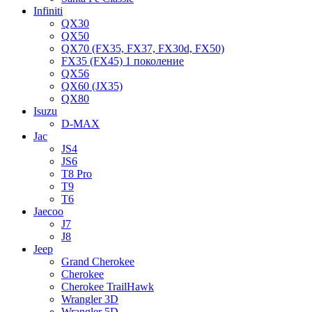
Infiniti
QX30
QX50
QX70 (FX35, FX37, FX30d, FX50)
FX35 (FX45) 1 поколение
QX56
QX60 (JX35)
QX80
Isuzu
D-MAX
Jac
JS4
JS6
T8 Pro
T9
T6
Jaecoo
J7
J8
Jeep
Grand Cherokee
Cherokee
Cherokee TrailHawk
Wrangler 3D
Wrangler 5D