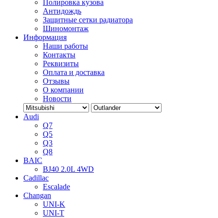
Полировка кузова
Антидождь
Защитные сетки радиатора
Шиномонтаж
Информация
Наши работы
Контакты
Реквизиты
Оплата и доставка
Отзывы
О компании
Новости
Audi
Q7
Q5
Q3
Q8
BAIC
BJ40 2.0L 4WD
Cadillac
Escalade
Changan
UNI-K
UNI-T