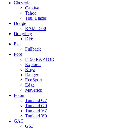
Chevrolet
Captiva
Tahoe
Trail Blazer
Dodge
RAM 1500
Dongfeng
DF6
Fiat
Fullback
Ford
F150 RAPTOR
Explorer
Kuga
Ranger
EcoSport
Edge
Maverick
Foton
Tunland G7
Tunland G9
Tunland V7
Tunland V9
GAC
GS3