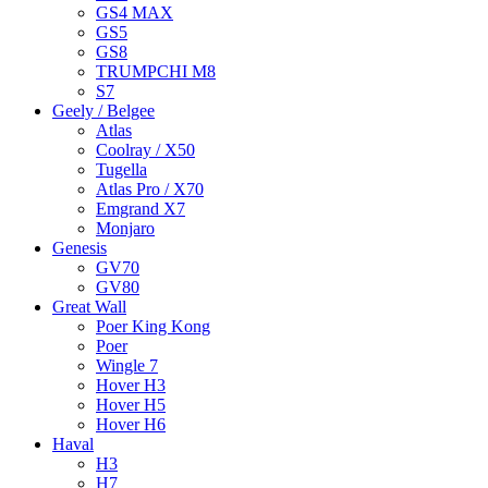
GS4 MAX
GS5
GS8
TRUMPCHI M8
S7
Geely / Belgee
Atlas
Coolray / X50
Tugella
Atlas Pro / X70
Emgrand X7
Monjaro
Genesis
GV70
GV80
Great Wall
Poer King Kong
Poer
Wingle 7
Hover H3
Hover H5
Hover H6
Haval
H3
H7