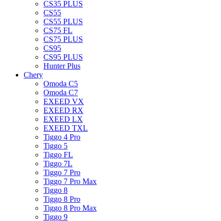
CS35 PLUS
CS55
CS55 PLUS
CS75 FL
CS75 PLUS
CS95
CS95 PLUS
Hunter Plus
Chery
Omoda C5
Omoda C7
EXEED VX
EXEED RX
EXEED LX
EXEED TXL
Tiggo 4 Pro
Tiggo 5
Tiggo FL
Tiggo 7L
Tiggo 7 Pro
Tiggo 7 Pro Max
Tiggo 8
Tiggo 8 Pro
Tiggo 8 Pro Max
Tiggo 9