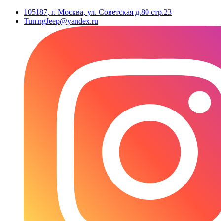
105187, г. Москва, ул. Советская д.80 стр.23
TuningJeep@yandex.ru