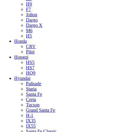
H9
F7
Jolion
Dargo
Dargo X
M6
H5
Honda
CRV
Pilot
Hongqi
HS5
HS7
HQ9
Hyundai
Palisade
Staria
Santa Fe
Creta
Tucson
Grand Santa Fe
H-1
IX35
IX55
Santa Fe Classic