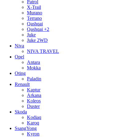
Patrol
X-Trail
Murano
Terrano
Qashqai
Qashqai +2
Juke
Juke 2WD
Niva
NIVA TRAVEL
Opel
Antara
Mokka
Oting
Paladin
Renault
Kaptur
Arkana
Koleos
Duster
Skoda
Kodiaq
Karoq
SsangYong
Kyron