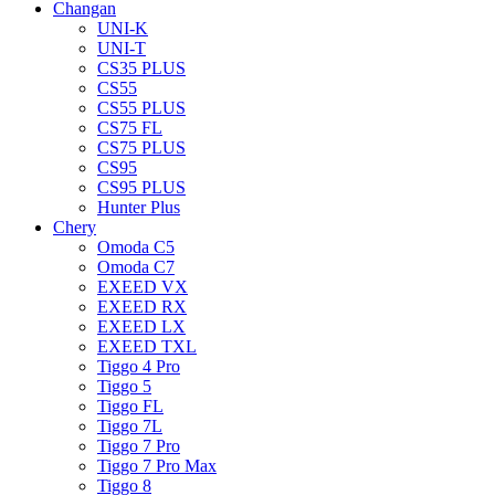
Changan
UNI-K
UNI-T
CS35 PLUS
CS55
CS55 PLUS
CS75 FL
CS75 PLUS
CS95
CS95 PLUS
Hunter Plus
Chery
Omoda C5
Omoda C7
EXEED VX
EXEED RX
EXEED LX
EXEED TXL
Tiggo 4 Pro
Tiggo 5
Tiggo FL
Tiggo 7L
Tiggo 7 Pro
Tiggo 7 Pro Max
Tiggo 8