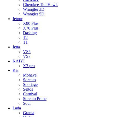
Cherokee TrailHawk
Wrangler 3D
Wrangler 5D
Jetour
X90 Plus
X70 Plus
Dashing
T2
T1
Jetta
VS5
VS7
KAIYI
X3 pro
Kia
Mohave
Sorento
Sportage
Seltos
Carnival
Sorento Prime
Soul
Lada
Granta