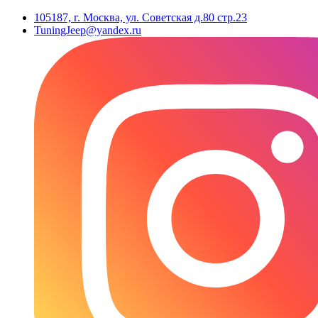
105187, г. Москва, ул. Советская д.80 стр.23
TuningJeep@yandex.ru