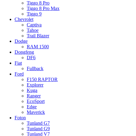
Tiggo 8 Pro
Tiggo 8 Pro Max
Tiggo 9
Chevrolet
Captiva
Tahoe
Trail Blazer
Dodge
RAM 1500
Dongfeng
DF6
Fiat
Fullback
Ford
F150 RAPTOR
Explorer
Kuga
Ranger
EcoSport
Edge
Maverick
Foton
Tunland G7
Tunland G9
Tunland V7