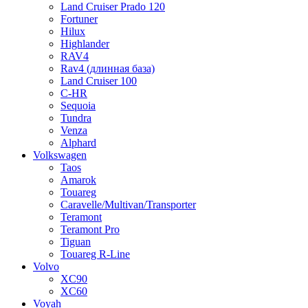
Land Cruiser Prado 120
Fortuner
Hilux
Highlander
RAV4
Rav4 (длинная база)
Land Cruiser 100
C-HR
Sequoia
Tundra
Venza
Alphard
Volkswagen
Taos
Amarok
Touareg
Caravelle/Multivan/Transporter
Teramont
Teramont Pro
Tiguan
Touareg R-Line
Volvo
XC90
XC60
Voyah