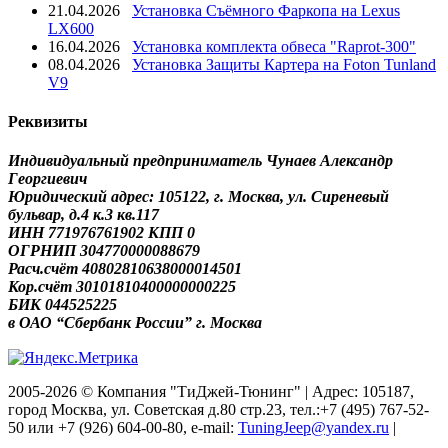
21.04.2026
Установка Съёмного Фаркопа на Lexus
LX600
16.04.2026
Установка комплекта обвеса "Raprot-300"
08.04.2026
Установка Защиты Картера на Foton Tunland
V9
Реквизиты
Индивидуальный предприниматель Чунаев Александр
Георгиевич
Юридический адрес: 105122, г. Москва, ул. Сиреневый
бульвар, д.4 к.3 кв.117
ИНН 771976761902 КПП 0
ОГРНИП 304770000088679
Расч.счёт 40802810638000014501
Кор.счёт 30101810400000000225
БИК 044525225
в ОАО “Сбербанк России” г. Москва
2005-2026 © Компания "ТиДжей-Тюнинг" | Адрес: 105187,
город Москва, ул. Советская д.80 стр.23, тел.:+7 (495) 767-52-
50 или +7 (926) 604-00-80, e-mail:
TuningJeep@yandex.ru
|