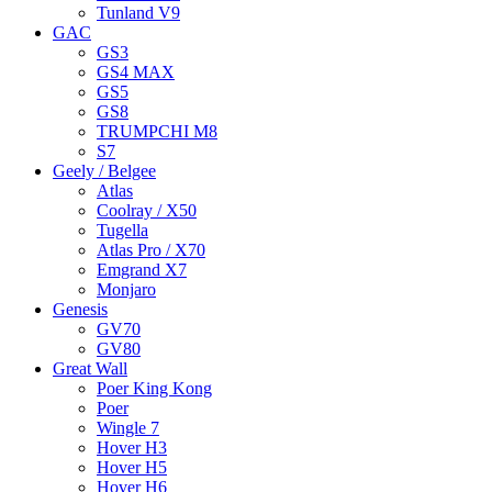
Tunland V9
GAC
GS3
GS4 MAX
GS5
GS8
TRUMPCHI M8
S7
Geely / Belgee
Atlas
Coolray / X50
Tugella
Atlas Pro / X70
Emgrand X7
Monjaro
Genesis
GV70
GV80
Great Wall
Poer King Kong
Poer
Wingle 7
Hover H3
Hover H5
Hover H6