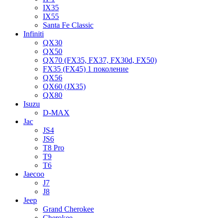
IX35
IX55
Santa Fe Classic
Infiniti
QX30
QX50
QX70 (FX35, FX37, FX30d, FX50)
FX35 (FX45) 1 поколение
QX56
QX60 (JX35)
QX80
Isuzu
D-MAX
Jac
JS4
JS6
T8 Pro
T9
T6
Jaecoo
J7
J8
Jeep
Grand Cherokee
Cherokee