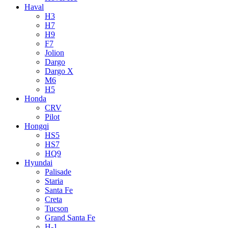
Haval
H3
H7
H9
F7
Jolion
Dargo
Dargo X
M6
H5
Honda
CRV
Pilot
Hongqi
HS5
HS7
HQ9
Hyundai
Palisade
Staria
Santa Fe
Creta
Tucson
Grand Santa Fe
H-1