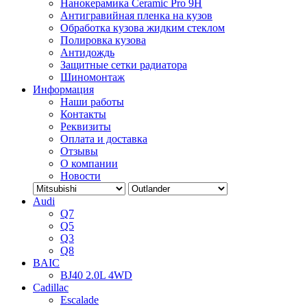
Нанокерамика Ceramic Pro 9H
Антигравийная пленка на кузов
Обработка кузова жидким стеклом
Полировка кузова
Антидождь
Защитные сетки радиатора
Шиномонтаж
Информация
Наши работы
Контакты
Реквизиты
Оплата и доставка
Отзывы
О компании
Новости
Audi
Q7
Q5
Q3
Q8
BAIC
BJ40 2.0L 4WD
Cadillac
Escalade