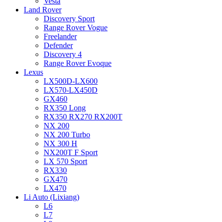
Vesta
Land Rover
Discovery Sport
Range Rover Vogue
Freelander
Defender
Discovery 4
Range Rover Evoque
Lexus
LX500D-LX600
LX570-LX450D
GX460
RX350 Long
RX350 RX270 RX200T
NX 200
NX 200 Turbo
NX 300 H
NX200T F Sport
LX 570 Sport
RX330
GX470
LX470
Li Auto (Lixiang)
L6
L7