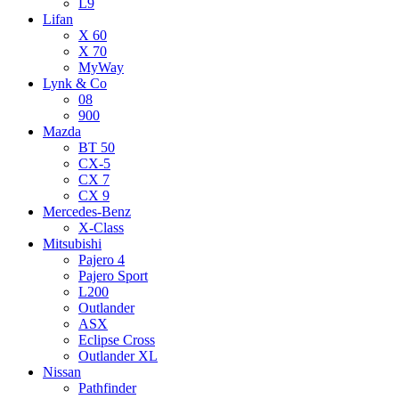
L9
Lifan
X 60
X 70
MyWay
Lynk & Co
08
900
Mazda
BT 50
CX-5
CX 7
CX 9
Mercedes-Benz
X-Class
Mitsubishi
Pajero 4
Pajero Sport
L200
Outlander
ASX
Eclipse Cross
Outlander XL
Nissan
Pathfinder