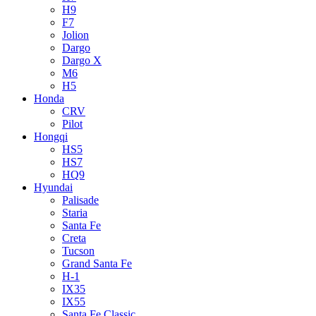
H9
F7
Jolion
Dargo
Dargo X
M6
H5
Honda
CRV
Pilot
Hongqi
HS5
HS7
HQ9
Hyundai
Palisade
Staria
Santa Fe
Creta
Tucson
Grand Santa Fe
H-1
IX35
IX55
Santa Fe Classic