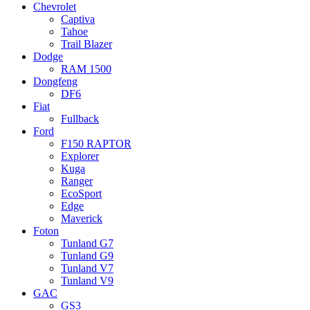
Chevrolet
Captiva
Tahoe
Trail Blazer
Dodge
RAM 1500
Dongfeng
DF6
Fiat
Fullback
Ford
F150 RAPTOR
Explorer
Kuga
Ranger
EcoSport
Edge
Maverick
Foton
Tunland G7
Tunland G9
Tunland V7
Tunland V9
GAC
GS3