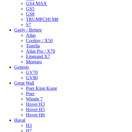
GS4 MAX
GS5
GS8
TRUMPCHI M8
S7
Geely / Belgee
Atlas
Coolray / X50
Tugella
Atlas Pro / X70
Emgrand X7
Monjaro
Genesis
GV70
GV80
Great Wall
Poer King Kong
Poer
Wingle 7
Hover H3
Hover H5
Hover H6
Haval
H3
H7