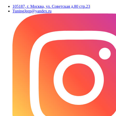
105187, г. Москва, ул. Советская д.80 стр.23
TuningJeep@yandex.ru