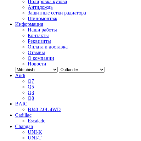
Полировка кузова
Антидождь
Защитные сетки радиатора
Шиномонтаж
Информация
Наши работы
Контакты
Реквизиты
Оплата и доставка
Отзывы
О компании
Новости
Audi
Q7
Q5
Q3
Q8
BAIC
BJ40 2.0L 4WD
Cadillac
Escalade
Changan
UNI-K
UNI-T