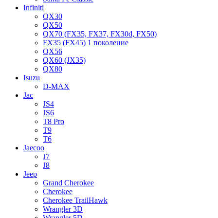
Infiniti
QX30
QX50
QX70 (FX35, FX37, FX30d, FX50)
FX35 (FX45) 1 поколение
QX56
QX60 (JX35)
QX80
Isuzu
D-MAX
Jac
JS4
JS6
T8 Pro
T9
T6
Jaecoo
J7
J8
Jeep
Grand Cherokee
Cherokee
Cherokee TrailHawk
Wrangler 3D
Wrangler 5D