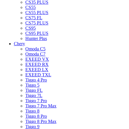
CS35 PLUS
CS55
CS55 PLUS
CS75 FL
CS75 PLUS
CS95
CS95 PLUS
Hunter Plus
Chery
Omoda C5
Omoda C7
EXEED VX
EXEED RX
EXEED LX
EXEED TXL
Tiggo 4 Pro
Tiggo 5
Tiggo FL
Tiggo 7L
Tiggo 7 Pro
Tiggo 7 Pro Max
Tiggo 8
Tiggo 8 Pro
Tiggo 8 Pro Max
Tiggo 9