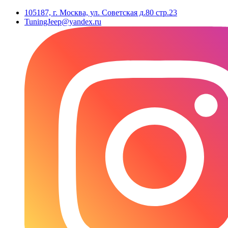
105187, г. Москва, ул. Советская д.80 стр.23
TuningJeep@yandex.ru