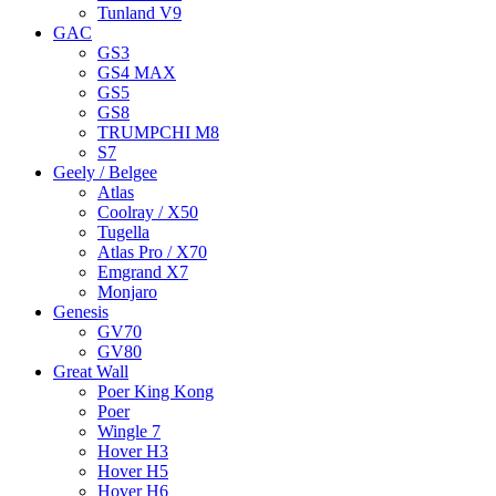
Tunland V9
GAC
GS3
GS4 MAX
GS5
GS8
TRUMPCHI M8
S7
Geely / Belgee
Atlas
Coolray / X50
Tugella
Atlas Pro / X70
Emgrand X7
Monjaro
Genesis
GV70
GV80
Great Wall
Poer King Kong
Poer
Wingle 7
Hover H3
Hover H5
Hover H6