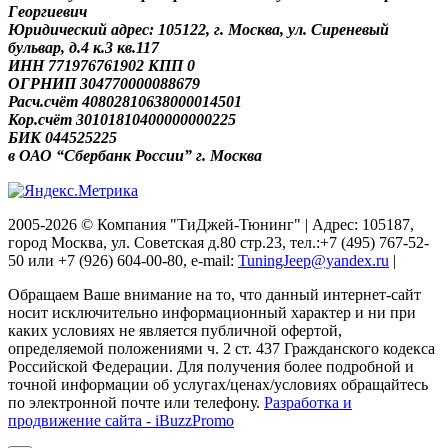
Георгиевич
Юридический адрес: 105122, г. Москва, ул. Сиреневый
бульвар, д.4 к.3 кв.117
ИНН 771976761902 КПП 0
ОГРНИП 304770000088679
Расч.счёт 40802810638000014501
Кор.счёт 30101810400000000225
БИК 044525225
в ОАО “Сбербанк России” г. Москва
2005-2026 © Компания "ТиДжей-Тюнинг" | Адрес: 105187,
город Москва, ул. Советская д.80 стр.23, тел.:+7 (495) 767-52-
50 или +7 (926) 604-00-80, e-mail:
TuningJeep@yandex.ru
|
Обращаем Ваше внимание на то, что данный интернет-сайт
носит исключительно информационный характер и ни при
каких условиях не является публичной офертой,
определяемой положениями ч. 2 ст. 437 Гражданского кодекса
Российской Федерации. Для получения более подробной и
точной информации об услугах/ценах/условиях обращайтесь
по электронной почте или телефону.
Разработка и
продвижение сайта - iBuzzPromo