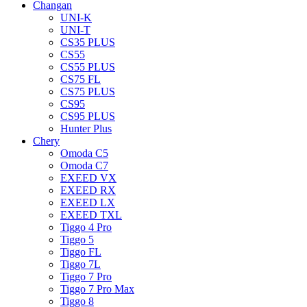
Changan
UNI-K
UNI-T
CS35 PLUS
CS55
CS55 PLUS
CS75 FL
CS75 PLUS
CS95
CS95 PLUS
Hunter Plus
Chery
Omoda C5
Omoda C7
EXEED VX
EXEED RX
EXEED LX
EXEED TXL
Tiggo 4 Pro
Tiggo 5
Tiggo FL
Tiggo 7L
Tiggo 7 Pro
Tiggo 7 Pro Max
Tiggo 8