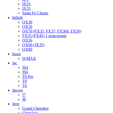
IX35
IX55
Santa Fe Classic
Infiniti
QX30
QX50
QX70 (FX35, FX37, FX30d, FX50)
FX35 (FX45) 1 поколение
QX56
QX60 (JX35)
QX80
Isuzu
D-MAX
Jac
JS4
JS6
T8 Pro
T9
T6
Jaecoo
J7
J8
Jeep
Grand Cherokee
Cherokee