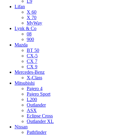
L9
Lifan
X 60
X 70
MyWay
Lynk & Co
08
900
Mazda
BT 50
CX-5
CX 7
CX 9
Mercedes-Benz
X-Class
Mitsubishi
Pajero 4
Pajero Sport
L200
Outlander
ASX
Eclipse Cross
Outlander XL
Nissan
Pathfinder