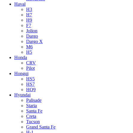
Haval
H3
H7
H9
F7
Jolion
Dargo
Dargo X
M6
H5
Honda
CRV
Pilot
Hongqi
HS5
HS7
HQ9
Hyundai
Palisade
Staria
Santa Fe
Creta
Tucson
Grand Santa Fe
H-1