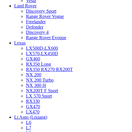
Vesta
Land Rover
Discovery Sport
Range Rover Vogue
Freelander
Defender
Discovery 4
Range Rover Evoque
Lexus
LX500D-LX600
LX570-LX450D
GX460
RX350 Long
RX350 RX270 RX200T
NX 200
NX 200 Turbo
NX 300 H
NX200T F Sport
LX 570 Sport
RX330
GX470
LX470
Li Auto (Lixiang)
L6
L7