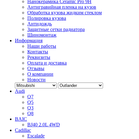
Нанокерамика Ceramic Pro 9H
Антигравийная пленка на кузов
Обработка кузова жидким стеклом
Полировка кузова
Антидождь
Защитные сетки радиатора
Шиномонтаж
Информация
Наши работы
Контакты
Реквизиты
Оплата и доставка
Отзывы
О компании
Новости
Audi
Q7
Q5
Q3
Q8
BAIC
BJ40 2.0L 4WD
Cadillac
Escalade