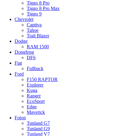
Tiggo 8 Pro
Tiggo 8 Pro Max
Tiggo 9
Chevrolet
Captiva
Tahoe
Trail Blazer
Dodge
RAM 1500
Dongfeng
DF6
Fiat
Fullback
Ford
F150 RAPTOR
Explorer
Kuga
Ranger
EcoSport
Edge
Maverick
Foton
Tunland G7
Tunland G9
Tunland V7