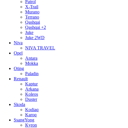
Patrol
X-Trail
Murano
Terrano
Qashqai
Qashqai +2
Juke
Juke 2WD
Niva
NIVA TRAVEL
Opel
Antara
Mokka
Oting
Paladin
Renault
Kaptur
Arkana
Koleos
Duster
Skoda
Kodiaq
Karoq
SsangYong
Kyron