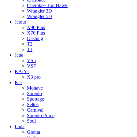
Cherokee TrailHawk
Wrangler 3D
Wrangler 5D
Jetour
X90 Plus
X70 Plus
Dashing
T2
T1
Jetta
VS5
VS7
KAIYI
X3 pro
Kia
Mohave
Sorento
Sportage
Seltos
Carnival
Sorento Prime
Soul
Lada
Granta