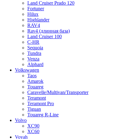
Land Cruiser Prado 120
Fortuner
Hilux
Highlander
RAV4
Rav4 (длинная база)
Land Cruiser 100
C-HR
Sequoia
Tundra
Venza
Alphard
Volkswagen
Taos
Amarok
Touareg
Caravelle/Multivan/Transporter
Teramont
Teramont Pro
Tiguan
Touareg R-Line
Volvo
XC90
XC60
Voyah