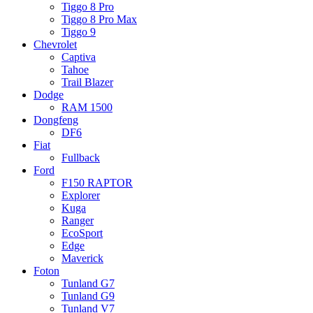
Tiggo 8 Pro
Tiggo 8 Pro Max
Tiggo 9
Chevrolet
Captiva
Tahoe
Trail Blazer
Dodge
RAM 1500
Dongfeng
DF6
Fiat
Fullback
Ford
F150 RAPTOR
Explorer
Kuga
Ranger
EcoSport
Edge
Maverick
Foton
Tunland G7
Tunland G9
Tunland V7