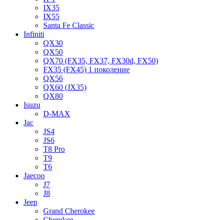
IX35
IX55
Santa Fe Classic
Infiniti
QX30
QX50
QX70 (FX35, FX37, FX30d, FX50)
FX35 (FX45) 1 поколение
QX56
QX60 (JX35)
QX80
Isuzu
D-MAX
Jac
JS4
JS6
T8 Pro
T9
T6
Jaecoo
J7
J8
Jeep
Grand Cherokee
Cherokee