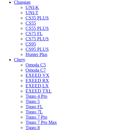
Changan
UNI-K
UNI-T
CS35 PLUS
CS55
CS55 PLUS
CS75 FL
CS75 PLUS
CS95
CS95 PLUS
Hunter Plus
Chery
Omoda C5
Omoda C7
EXEED VX
EXEED RX
EXEED LX
EXEED TXL
Tiggo 4 Pro
Tiggo 5
Tiggo FL
Tiggo 7L
Tiggo 7 Pro
Tiggo 7 Pro Max
Tiggo 8