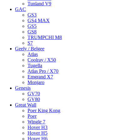
Tunland V9
GAC
GS3
GS4 MAX
GS5
GS8
TRUMPCHI M8
S7
Geely / Belgee
Atlas
Coolray / X50
Tugella
Atlas Pro / X70
Emgrand X7
Monjaro
Genesis
GV70
GV80
Great Wall
Poer King Kong
Poer
Wingle 7
Hover H3
Hover H5
Hover H6