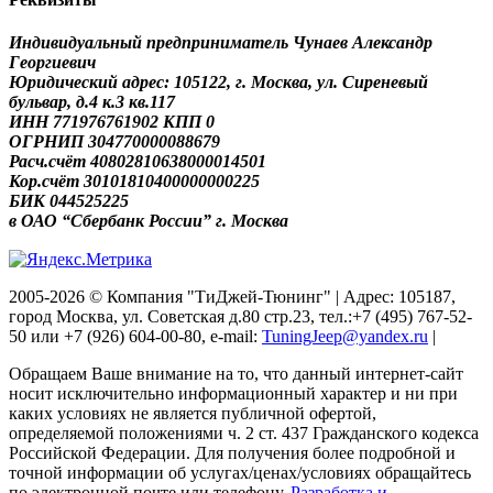
Индивидуальный предприниматель Чунаев Александр
Георгиевич
Юридический адрес: 105122, г. Москва, ул. Сиреневый
бульвар, д.4 к.3 кв.117
ИНН 771976761902 КПП 0
ОГРНИП 304770000088679
Расч.счёт 40802810638000014501
Кор.счёт 30101810400000000225
БИК 044525225
в ОАО “Сбербанк России” г. Москва
2005-2026 © Компания "ТиДжей-Тюнинг" | Адрес: 105187,
город Москва, ул. Советская д.80 стр.23, тел.:+7 (495) 767-52-
50 или +7 (926) 604-00-80, e-mail:
TuningJeep@yandex.ru
|
Обращаем Ваше внимание на то, что данный интернет-сайт
носит исключительно информационный характер и ни при
каких условиях не является публичной офертой,
определяемой положениями ч. 2 ст. 437 Гражданского кодекса
Российской Федерации. Для получения более подробной и
точной информации об услугах/ценах/условиях обращайтесь
по электронной почте или телефону.
Разработка и