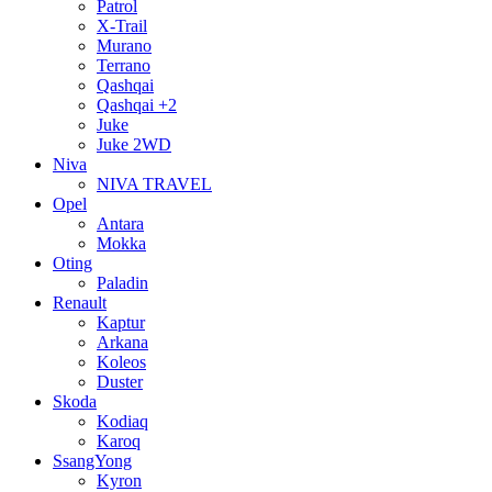
Patrol
X-Trail
Murano
Terrano
Qashqai
Qashqai +2
Juke
Juke 2WD
Niva
NIVA TRAVEL
Opel
Antara
Mokka
Oting
Paladin
Renault
Kaptur
Arkana
Koleos
Duster
Skoda
Kodiaq
Karoq
SsangYong
Kyron