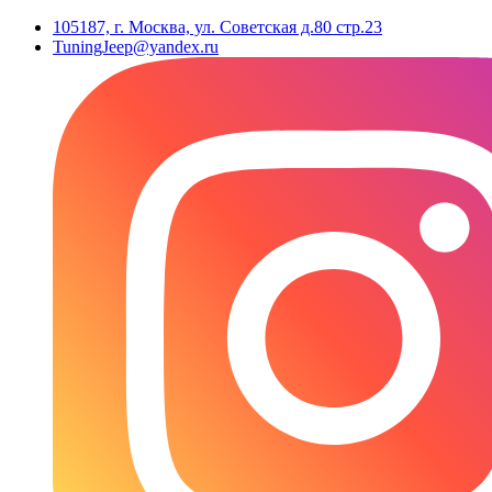
105187, г. Москва, ул. Советская д.80 стр.23
TuningJeep@yandex.ru