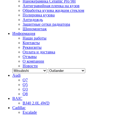
Нанокерамика Ceramic Pro 9H
Антигравийная пленка на кузов
Обработка кузова жидким стеклом
Полировка кузова
Антидождь
Защитные сетки радиатора
Шиномонтаж
Информация
Наши работы
Контакты
Реквизиты
Оплата и доставка
Отзывы
О компании
Новости
Audi
Q7
Q5
Q3
Q8
BAIC
BJ40 2.0L 4WD
Cadillac
Escalade