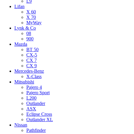
L9
Lifan
X 60
X 70
MyWay
Lynk & Co
08
900
Mazda
BT 50
CX-5
CX 7
CX 9
Mercedes-Benz
X-Class
Mitsubishi
Pajero 4
Pajero Sport
L200
Outlander
ASX
Eclipse Cross
Outlander XL
Nissan
Pathfinder