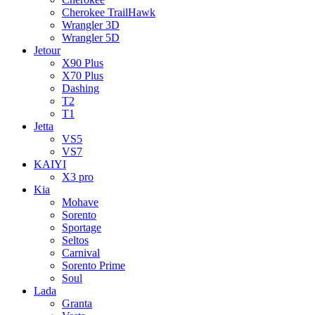
Cherokee TrailHawk
Wrangler 3D
Wrangler 5D
Jetour
X90 Plus
X70 Plus
Dashing
T2
T1
Jetta
VS5
VS7
KAIYI
X3 pro
Kia
Mohave
Sorento
Sportage
Seltos
Carnival
Sorento Prime
Soul
Lada
Granta