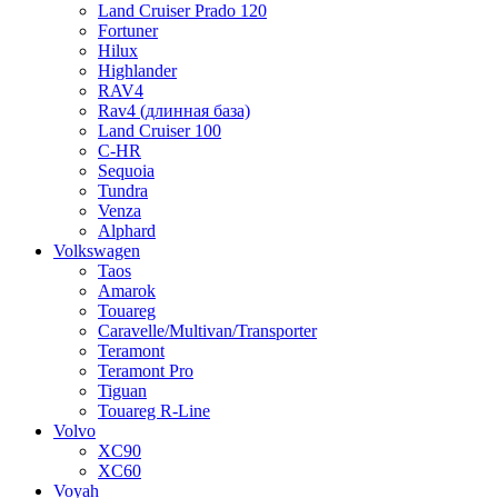
Land Cruiser Prado 120
Fortuner
Hilux
Highlander
RAV4
Rav4 (длинная база)
Land Cruiser 100
C-HR
Sequoia
Tundra
Venza
Alphard
Volkswagen
Taos
Amarok
Touareg
Caravelle/Multivan/Transporter
Teramont
Teramont Pro
Tiguan
Touareg R-Line
Volvo
XC90
XC60
Voyah