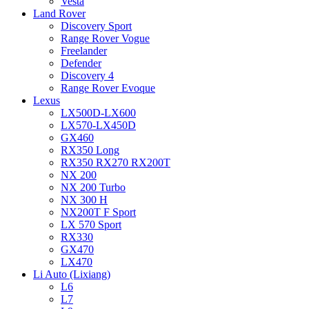
Vesta
Land Rover
Discovery Sport
Range Rover Vogue
Freelander
Defender
Discovery 4
Range Rover Evoque
Lexus
LX500D-LX600
LX570-LX450D
GX460
RX350 Long
RX350 RX270 RX200T
NX 200
NX 200 Turbo
NX 300 H
NX200T F Sport
LX 570 Sport
RX330
GX470
LX470
Li Auto (Lixiang)
L6
L7