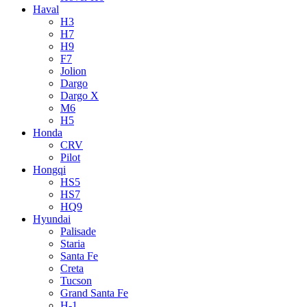
Haval
H3
H7
H9
F7
Jolion
Dargo
Dargo X
M6
H5
Honda
CRV
Pilot
Hongqi
HS5
HS7
HQ9
Hyundai
Palisade
Staria
Santa Fe
Creta
Tucson
Grand Santa Fe
H-1