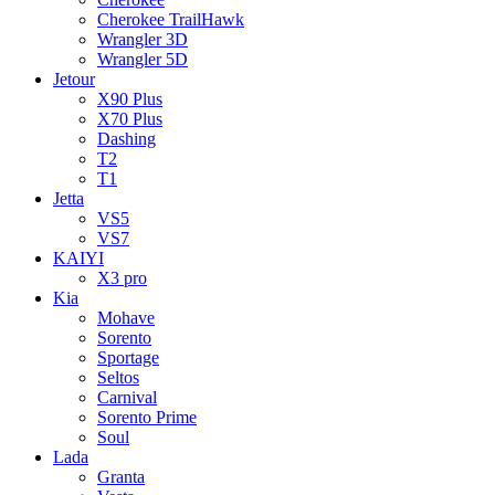
Cherokee TrailHawk
Wrangler 3D
Wrangler 5D
Jetour
X90 Plus
X70 Plus
Dashing
T2
T1
Jetta
VS5
VS7
KAIYI
X3 pro
Kia
Mohave
Sorento
Sportage
Seltos
Carnival
Sorento Prime
Soul
Lada
Granta