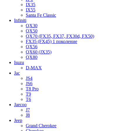
IX35
IX55
Santa Fe Classic
Infiniti
QX30
QX50
QX70 (FX35, FX37, FX30d, FX50)
FX35 (FX45) 1 поколение
QX56
QX60 (JX35)
QX80
Isuzu
D-MAX
Jac
JS4
JS6
T8 Pro
T9
T6
Jaecoo
J7
J8
Jeep
Grand Cherokee
Cherokee