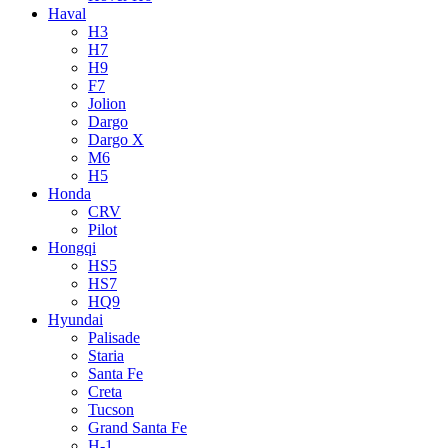
Haval
H3
H7
H9
F7
Jolion
Dargo
Dargo X
M6
H5
Honda
CRV
Pilot
Hongqi
HS5
HS7
HQ9
Hyundai
Palisade
Staria
Santa Fe
Creta
Tucson
Grand Santa Fe
H-1