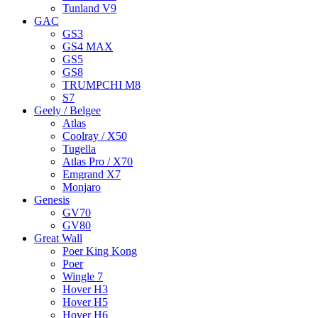
Tunland V9
GAC
GS3
GS4 MAX
GS5
GS8
TRUMPCHI M8
S7
Geely / Belgee
Atlas
Coolray / X50
Tugella
Atlas Pro / X70
Emgrand X7
Monjaro
Genesis
GV70
GV80
Great Wall
Poer King Kong
Poer
Wingle 7
Hover H3
Hover H5
Hover H6