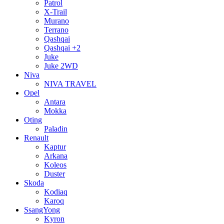
Patrol
X-Trail
Murano
Terrano
Qashqai
Qashqai +2
Juke
Juke 2WD
Niva
NIVA TRAVEL
Opel
Antara
Mokka
Oting
Paladin
Renault
Kaptur
Arkana
Koleos
Duster
Skoda
Kodiaq
Karoq
SsangYong
Kyron