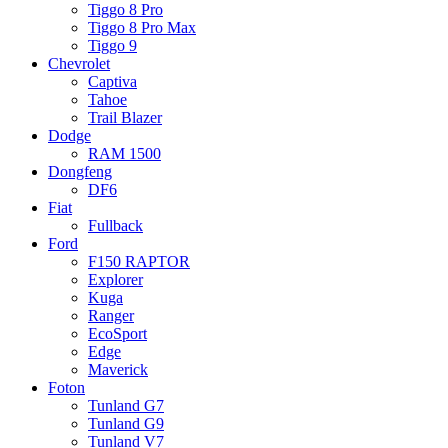
Tiggo 8 Pro
Tiggo 8 Pro Max
Tiggo 9
Chevrolet
Captiva
Tahoe
Trail Blazer
Dodge
RAM 1500
Dongfeng
DF6
Fiat
Fullback
Ford
F150 RAPTOR
Explorer
Kuga
Ranger
EcoSport
Edge
Maverick
Foton
Tunland G7
Tunland G9
Tunland V7