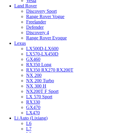
Vesta
Land Rover
Discovery Sport
Range Rover Vogue
Freelander
Defender
Discovery 4
Range Rover Evoque
Lexus
LX500D-LX600
LX570-LX450D
GX460
RX350 Long
RX350 RX270 RX200T
NX 200
NX 200 Turbo
NX 300 H
NX200T F Sport
LX 570 Sport
RX330
GX470
LX470
Li Auto (Lixiang)
L6
L7