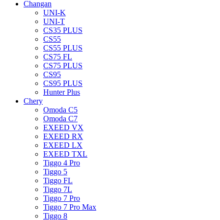
Changan
UNI-K
UNI-T
CS35 PLUS
CS55
CS55 PLUS
CS75 FL
CS75 PLUS
CS95
CS95 PLUS
Hunter Plus
Chery
Omoda C5
Omoda C7
EXEED VX
EXEED RX
EXEED LX
EXEED TXL
Tiggo 4 Pro
Tiggo 5
Tiggo FL
Tiggo 7L
Tiggo 7 Pro
Tiggo 7 Pro Max
Tiggo 8