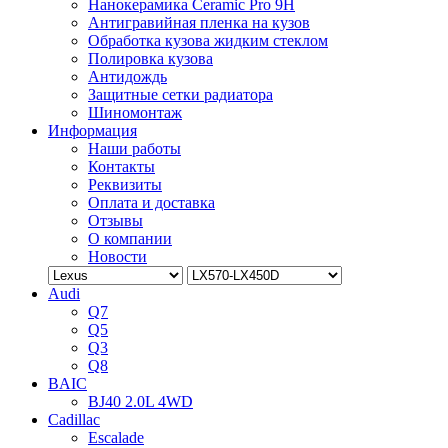
Нанокерамика Ceramic Pro 9H
Антигравийная пленка на кузов
Обработка кузова жидким стеклом
Полировка кузова
Антидождь
Защитные сетки радиатора
Шиномонтаж
Информация
Наши работы
Контакты
Реквизиты
Оплата и доставка
Отзывы
О компании
Новости
Audi
Q7
Q5
Q3
Q8
BAIC
BJ40 2.0L 4WD
Cadillac
Escalade