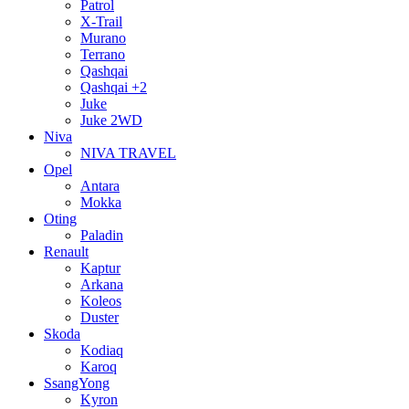
Patrol
X-Trail
Murano
Terrano
Qashqai
Qashqai +2
Juke
Juke 2WD
Niva
NIVA TRAVEL
Opel
Antara
Mokka
Oting
Paladin
Renault
Kaptur
Arkana
Koleos
Duster
Skoda
Kodiaq
Karoq
SsangYong
Kyron