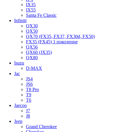
IX35
IX55
Santa Fe Classic
Infiniti
QX30
QX50
QX70 (FX35, FX37, FX30d, FX50)
FX35 (FX45) 1 поколение
QX56
QX60 (JX35)
QX80
Isuzu
D-MAX
Jac
JS4
JS6
T8 Pro
T9
T6
Jaecoo
J7
J8
Jeep
Grand Cherokee
Cherokee