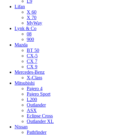
L9
Lifan
X 60
X 70
MyWay
Lynk & Co
08
900
Mazda
BT 50
CX-5
CX 7
CX 9
Mercedes-Benz
X-Class
Mitsubishi
Pajero 4
Pajero Sport
L200
Outlander
ASX
Eclipse Cross
Outlander XL
Nissan
Pathfinder