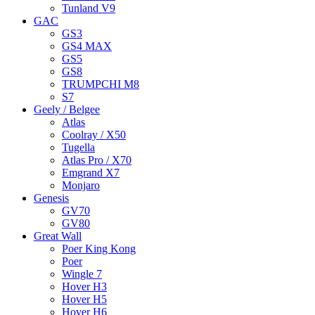
Tunland V9
GAC
GS3
GS4 MAX
GS5
GS8
TRUMPCHI M8
S7
Geely / Belgee
Atlas
Coolray / X50
Tugella
Atlas Pro / X70
Emgrand X7
Monjaro
Genesis
GV70
GV80
Great Wall
Poer King Kong
Poer
Wingle 7
Hover H3
Hover H5
Hover H6