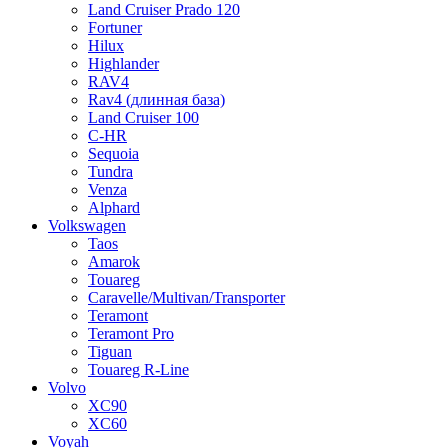
Land Cruiser Prado 120
Fortuner
Hilux
Highlander
RAV4
Rav4 (длинная база)
Land Cruiser 100
C-HR
Sequoia
Tundra
Venza
Alphard
Volkswagen
Taos
Amarok
Touareg
Caravelle/Multivan/Transporter
Teramont
Teramont Pro
Tiguan
Touareg R-Line
Volvo
XC90
XC60
Voyah