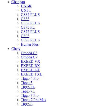
Changan
UNI-K
UNI-T
CS35 PLUS
CS55
CS55 PLUS
CS75 FL
CS75 PLUS
CS95
CS95 PLUS
Hunter Plus
Chery
Omoda C5
Omoda C7
EXEED VX
EXEED RX
EXEED LX
EXEED TXL
Tiggo 4 Pro
Tiggo 5
Tiggo FL
Tiggo 7L
Tiggo 7 Pro
Tiggo 7 Pro Max
Tiggo 8