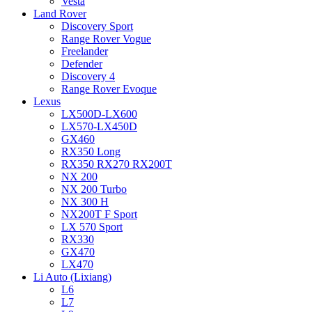
Vesta
Land Rover
Discovery Sport
Range Rover Vogue
Freelander
Defender
Discovery 4
Range Rover Evoque
Lexus
LX500D-LX600
LX570-LX450D
GX460
RX350 Long
RX350 RX270 RX200T
NX 200
NX 200 Turbo
NX 300 H
NX200T F Sport
LX 570 Sport
RX330
GX470
LX470
Li Auto (Lixiang)
L6
L7