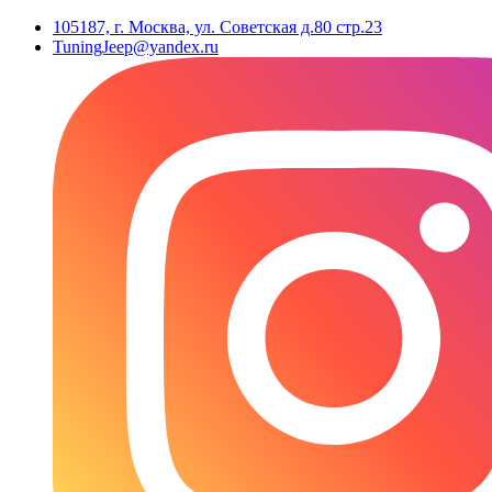
105187, г. Москва, ул. Советская д.80 стр.23
TuningJeep@yandex.ru