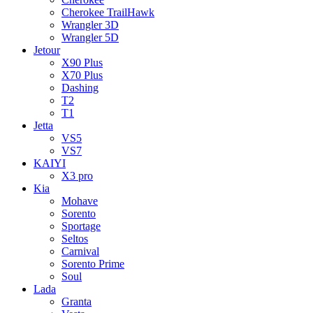
Cherokee TrailHawk
Wrangler 3D
Wrangler 5D
Jetour
X90 Plus
X70 Plus
Dashing
T2
T1
Jetta
VS5
VS7
KAIYI
X3 pro
Kia
Mohave
Sorento
Sportage
Seltos
Carnival
Sorento Prime
Soul
Lada
Granta