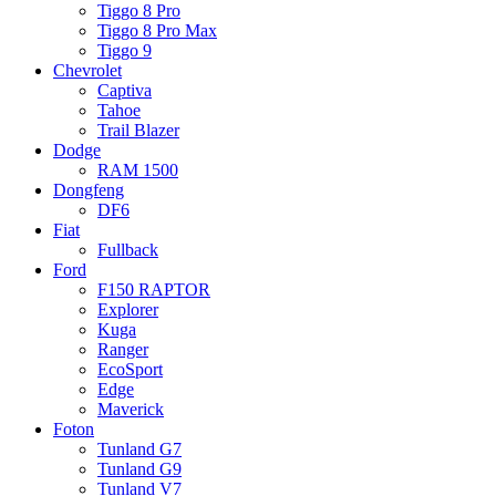
Tiggo 8 Pro
Tiggo 8 Pro Max
Tiggo 9
Chevrolet
Captiva
Tahoe
Trail Blazer
Dodge
RAM 1500
Dongfeng
DF6
Fiat
Fullback
Ford
F150 RAPTOR
Explorer
Kuga
Ranger
EcoSport
Edge
Maverick
Foton
Tunland G7
Tunland G9
Tunland V7