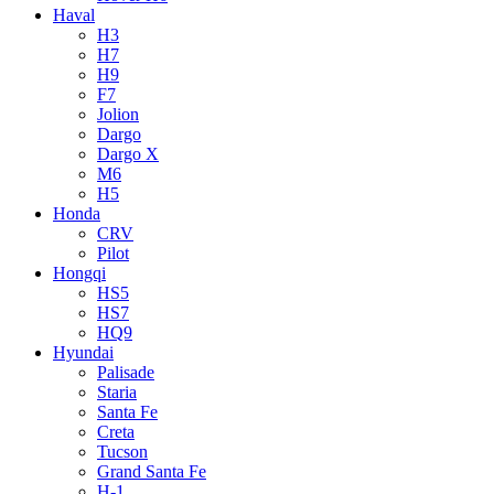
Haval
H3
H7
H9
F7
Jolion
Dargo
Dargo X
M6
H5
Honda
CRV
Pilot
Hongqi
HS5
HS7
HQ9
Hyundai
Palisade
Staria
Santa Fe
Creta
Tucson
Grand Santa Fe
H-1