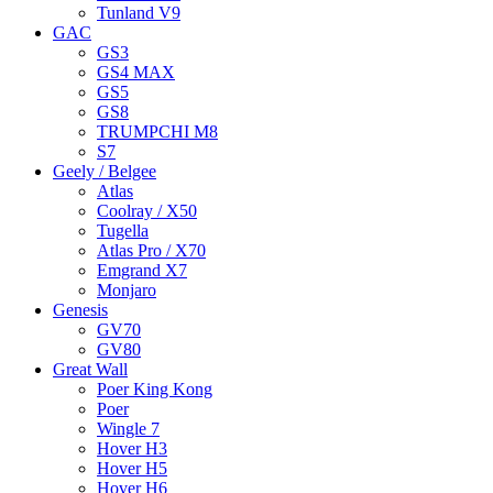
Tunland V9
GAC
GS3
GS4 MAX
GS5
GS8
TRUMPCHI M8
S7
Geely / Belgee
Atlas
Coolray / X50
Tugella
Atlas Pro / X70
Emgrand X7
Monjaro
Genesis
GV70
GV80
Great Wall
Poer King Kong
Poer
Wingle 7
Hover H3
Hover H5
Hover H6