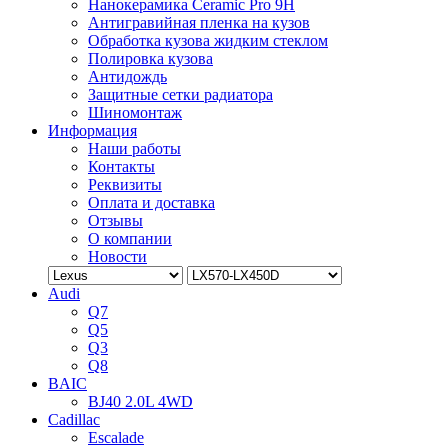
Нанокерамика Ceramic Pro 9H
Антигравийная пленка на кузов
Обработка кузова жидким стеклом
Полировка кузова
Антидождь
Защитные сетки радиатора
Шиномонтаж
Информация
Наши работы
Контакты
Реквизиты
Оплата и доставка
Отзывы
О компании
Новости
Audi
Q7
Q5
Q3
Q8
BAIC
BJ40 2.0L 4WD
Cadillac
Escalade