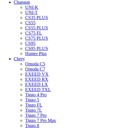
Changan
UNI-K
UNI-T
CS35 PLUS
CS55
CS55 PLUS
CS75 FL
CS75 PLUS
CS95
CS95 PLUS
Hunter Plus
Chery
Omoda C5
Omoda C7
EXEED VX
EXEED RX
EXEED LX
EXEED TXL
Tiggo 4 Pro
Tiggo 5
Tiggo FL
Tiggo 7L
Tiggo 7 Pro
Tiggo 7 Pro Max
Tiggo 8