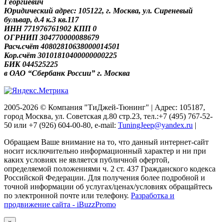
Георгиевич
Юридический адрес: 105122, г. Москва, ул. Сиреневый
бульвар, д.4 к.3 кв.117
ИНН 771976761902 КПП 0
ОГРНИП 304770000088679
Расч.счёт 40802810638000014501
Кор.счёт 30101810400000000225
БИК 044525225
в ОАО “Сбербанк России” г. Москва
2005-2026 © Компания "ТиДжей-Тюнинг" | Адрес: 105187,
город Москва, ул. Советская д.80 стр.23, тел.:+7 (495) 767-52-
50 или +7 (926) 604-00-80, e-mail:
TuningJeep@yandex.ru
|
Обращаем Ваше внимание на то, что данный интернет-сайт
носит исключительно информационный характер и ни при
каких условиях не является публичной офертой,
определяемой положениями ч. 2 ст. 437 Гражданского кодекса
Российской Федерации. Для получения более подробной и
точной информации об услугах/ценах/условиях обращайтесь
по электронной почте или телефону.
Разработка и
продвижение сайта - iBuzzPromo