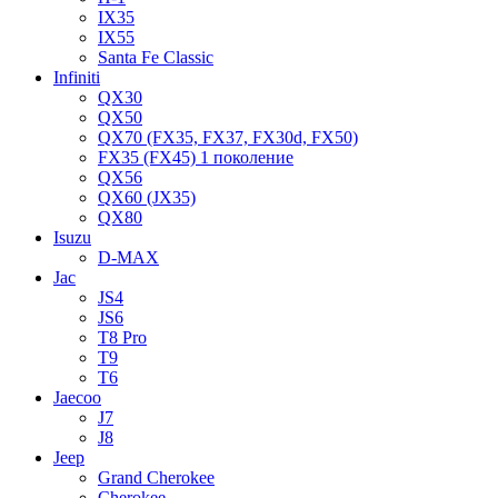
IX35
IX55
Santa Fe Classic
Infiniti
QX30
QX50
QX70 (FX35, FX37, FX30d, FX50)
FX35 (FX45) 1 поколение
QX56
QX60 (JX35)
QX80
Isuzu
D-MAX
Jac
JS4
JS6
T8 Pro
T9
T6
Jaecoo
J7
J8
Jeep
Grand Cherokee
Cherokee