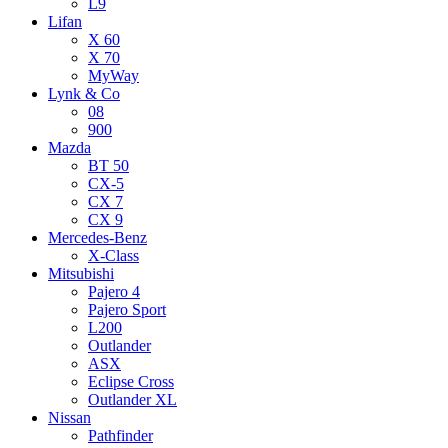
L9
Lifan
X 60
X 70
MyWay
Lynk & Co
08
900
Mazda
BT 50
CX-5
CX 7
CX 9
Mercedes-Benz
X-Class
Mitsubishi
Pajero 4
Pajero Sport
L200
Outlander
ASX
Eclipse Cross
Outlander XL
Nissan
Pathfinder