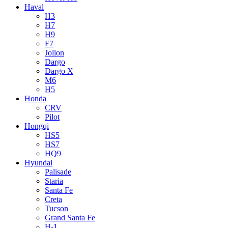
Haval
H3
H7
H9
F7
Jolion
Dargo
Dargo X
M6
H5
Honda
CRV
Pilot
Hongqi
HS5
HS7
HQ9
Hyundai
Palisade
Staria
Santa Fe
Creta
Tucson
Grand Santa Fe
H-1