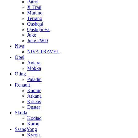
Patrol
X-Trail
Murano
Terrano
Qashqai
Qashqai +2
Juke
Juke 2WD
Niva
NIVA TRAVEL
Opel
Antara
Mokka
Oting
Paladin
Renault
Kaptur
Arkana
Koleos
Duster
Skoda
Kodiaq
Karoq
SsangYong
Kyron