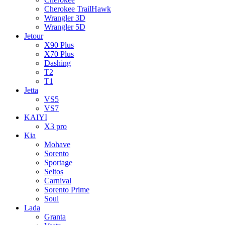
Cherokee TrailHawk
Wrangler 3D
Wrangler 5D
Jetour
X90 Plus
X70 Plus
Dashing
T2
T1
Jetta
VS5
VS7
KAIYI
X3 pro
Kia
Mohave
Sorento
Sportage
Seltos
Carnival
Sorento Prime
Soul
Lada
Granta