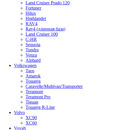
Land Cruiser Prado 120
Fortuner
Hilux
Highlander
RAV4
Rav4 (длинная база)
Land Cruiser 100
C-HR
Sequoia
Tundra
Venza
Alphard
Volkswagen
Taos
Amarok
Touareg
Caravelle/Multivan/Transporter
Teramont
Teramont Pro
Tiguan
Touareg R-Line
Volvo
XC90
XC60
Voyah