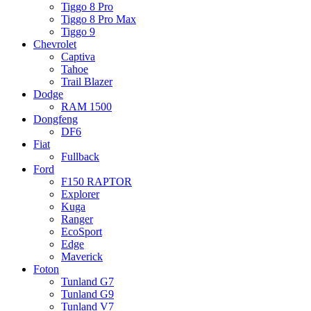
Tiggo 8 Pro
Tiggo 8 Pro Max
Tiggo 9
Chevrolet
Captiva
Tahoe
Trail Blazer
Dodge
RAM 1500
Dongfeng
DF6
Fiat
Fullback
Ford
F150 RAPTOR
Explorer
Kuga
Ranger
EcoSport
Edge
Maverick
Foton
Tunland G7
Tunland G9
Tunland V7