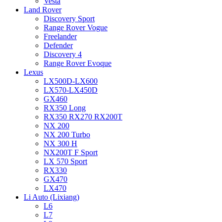
Vesta
Land Rover
Discovery Sport
Range Rover Vogue
Freelander
Defender
Discovery 4
Range Rover Evoque
Lexus
LX500D-LX600
LX570-LX450D
GX460
RX350 Long
RX350 RX270 RX200T
NX 200
NX 200 Turbo
NX 300 H
NX200T F Sport
LX 570 Sport
RX330
GX470
LX470
Li Auto (Lixiang)
L6
L7