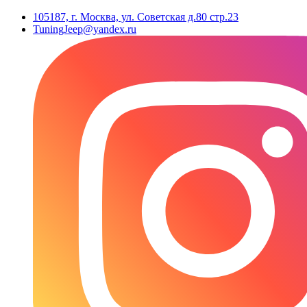
105187, г. Москва, ул. Советская д.80 стр.23
TuningJeep@yandex.ru