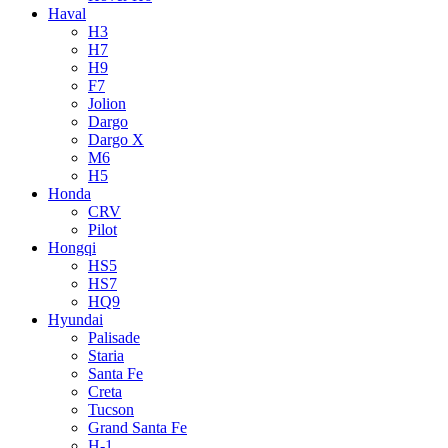
Haval
H3
H7
H9
F7
Jolion
Dargo
Dargo X
M6
H5
Honda
CRV
Pilot
Hongqi
HS5
HS7
HQ9
Hyundai
Palisade
Staria
Santa Fe
Creta
Tucson
Grand Santa Fe
H-1