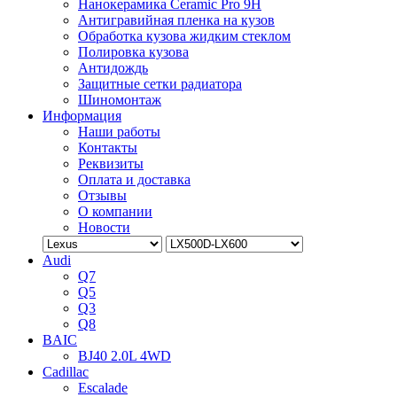
Нанокерамика Ceramic Pro 9H
Антигравийная пленка на кузов
Обработка кузова жидким стеклом
Полировка кузова
Антидождь
Защитные сетки радиатора
Шиномонтаж
Информация
Наши работы
Контакты
Реквизиты
Оплата и доставка
Отзывы
О компании
Новости
Audi
Q7
Q5
Q3
Q8
BAIC
BJ40 2.0L 4WD
Cadillac
Escalade