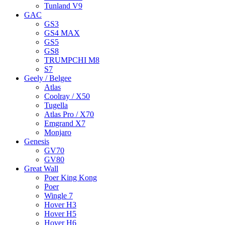
Tunland V9
GAC
GS3
GS4 MAX
GS5
GS8
TRUMPCHI M8
S7
Geely / Belgee
Atlas
Coolray / X50
Tugella
Atlas Pro / X70
Emgrand X7
Monjaro
Genesis
GV70
GV80
Great Wall
Poer King Kong
Poer
Wingle 7
Hover H3
Hover H5
Hover H6