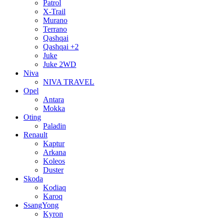
Patrol
X-Trail
Murano
Terrano
Qashqai
Qashqai +2
Juke
Juke 2WD
Niva
NIVA TRAVEL
Opel
Antara
Mokka
Oting
Paladin
Renault
Kaptur
Arkana
Koleos
Duster
Skoda
Kodiaq
Karoq
SsangYong
Kyron