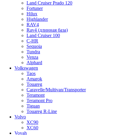
Land Cruiser Prado 120
Fortuner
Hilux
Highlander
RAV4
Rav4 (длинная база)
Land Cruiser 100
C-HR
Sequoia
Tundra
Venza
Alphard
Volkswagen
Taos
Amarok
Touareg
Caravelle/Multivan/Transporter
Teramont
Teramont Pro
Tiguan
Touareg R-Line
Volvo
XC90
XC60
Voyah