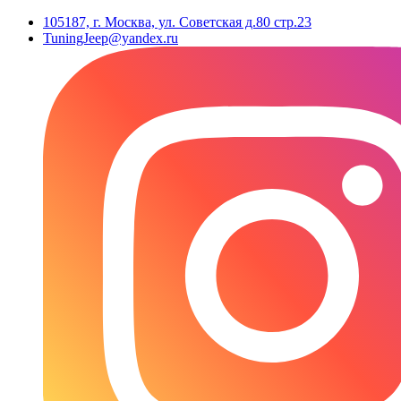
105187, г. Москва, ул. Советская д.80 стр.23
TuningJeep@yandex.ru