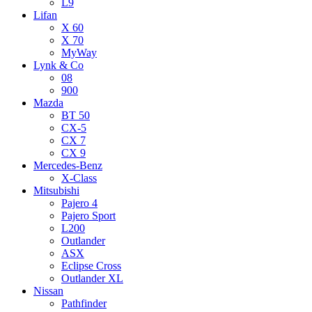
L9
Lifan
X 60
X 70
MyWay
Lynk & Co
08
900
Mazda
BT 50
CX-5
CX 7
CX 9
Mercedes-Benz
X-Class
Mitsubishi
Pajero 4
Pajero Sport
L200
Outlander
ASX
Eclipse Cross
Outlander XL
Nissan
Pathfinder