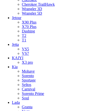
Cherokee TrailHawk
Wrangler 3D
Wrangler 5D
Jetour
X90 Plus
X70 Plus
Dashing
T2
T1
Jetta
VS5
VS7
KAIYI
X3 pro
Kia
Mohave
Sorento
Sportage
Seltos
Carnival
Sorento Prime
Soul
Lada
Granta