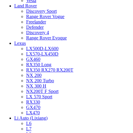
Vesta
Land Rover
Discovery Sport
Range Rover Vogue
Freelander
Defender
Discovery 4
Range Rover Evoque
Lexus
LX500D-LX600
LX570-LX450D
GX460
RX350 Long
RX350 RX270 RX200T
NX 200
NX 200 Turbo
NX 300 H
NX200T F Sport
LX 570 Sport
RX330
GX470
LX470
Li Auto (Lixiang)
L6
L7