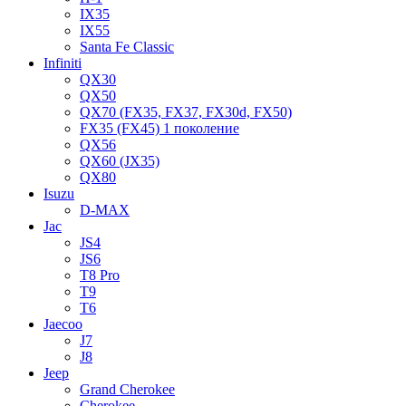
IX35
IX55
Santa Fe Classic
Infiniti
QX30
QX50
QX70 (FX35, FX37, FX30d, FX50)
FX35 (FX45) 1 поколение
QX56
QX60 (JX35)
QX80
Isuzu
D-MAX
Jac
JS4
JS6
T8 Pro
T9
T6
Jaecoo
J7
J8
Jeep
Grand Cherokee
Cherokee