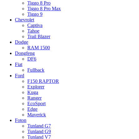
Tiggo 8 Pro
Tiggo 8 Pro Max
Tiggo 9
Chevrolet
Captiva
Tahoe
Trail Blazer
Dodge
RAM 1500
Dongfeng
DF6
Fiat
Fullback
Ford
F150 RAPTOR
Explorer
Kuga
Ranger
EcoSport
Edge
Maverick
Foton
Tunland G7
Tunland G9
Tunland V7