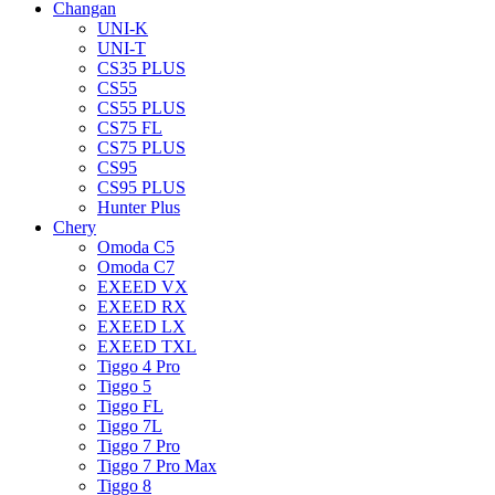
Changan
UNI-K
UNI-T
CS35 PLUS
CS55
CS55 PLUS
CS75 FL
CS75 PLUS
CS95
CS95 PLUS
Hunter Plus
Chery
Omoda C5
Omoda C7
EXEED VX
EXEED RX
EXEED LX
EXEED TXL
Tiggo 4 Pro
Tiggo 5
Tiggo FL
Tiggo 7L
Tiggo 7 Pro
Tiggo 7 Pro Max
Tiggo 8