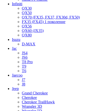
Infiniti
QX30
QX50
QX70 (FX35, FX37, FX30d, FX50)
FX35 (FX45) 1 поколение
QX56
QX60 (JX35)
QX80
Isuzu
D-MAX
Jac
JS4
JS6
T8 Pro
T9
T6
Jaecoo
J7
J8
Jeep
Grand Cherokee
Cherokee
Cherokee TrailHawk
Wrangler 3D
Wrangler 5D