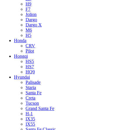
H9
F7
Jolion
Dargo
Dargo X
M6
H5
Honda
CRV
Pilot
Hongqi
HS5
HS7
HQ9
Hyundai
Palisade
Staria
Santa Fe
Creta
Tucson
Grand Santa Fe
H-1
IX35
IX55
Santa Fe Classic