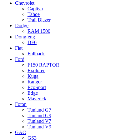
Chevrolet
Captiva
Tahoe
Trail Blazer
Dodge
RAM 1500
Dongfeng
DF6
Fiat
Fullback
Ford
F150 RAPTOR
Explorer
Kuga
Ranger
EcoSport
Edge
Maverick
Foton
Tunland G7
Tunland G9
Tunland V7
Tunland V9
GAC
GS3