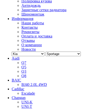
Полировка кузова
Антидождь
Защитные сетки радиатора
Шиномонтаж
Информация
Наши работы
Контакты
Реквизиты
Оплата и доставка
Отзывы
О компании
Новости
Audi
Q7
Q5
Q3
Q8
BAIC
BJ40 2.0L 4WD
Cadillac
Escalade
Changan
UNI-K
UNI-T