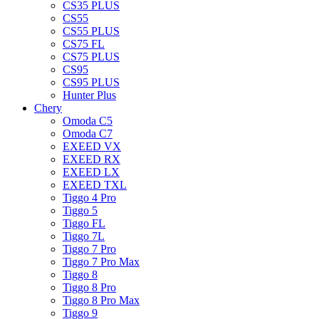
CS35 PLUS
CS55
CS55 PLUS
CS75 FL
CS75 PLUS
CS95
CS95 PLUS
Hunter Plus
Chery
Omoda C5
Omoda C7
EXEED VX
EXEED RX
EXEED LX
EXEED TXL
Tiggo 4 Pro
Tiggo 5
Tiggo FL
Tiggo 7L
Tiggo 7 Pro
Tiggo 7 Pro Max
Tiggo 8
Tiggo 8 Pro
Tiggo 8 Pro Max
Tiggo 9