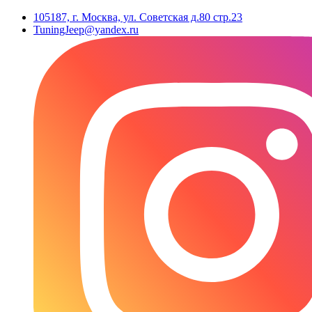
105187, г. Москва, ул. Советская д.80 стр.23
TuningJeep@yandex.ru