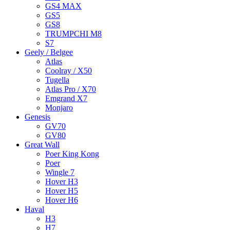
GS4 MAX
GS5
GS8
TRUMPCHI M8
S7
Geely / Belgee
Atlas
Coolray / X50
Tugella
Atlas Pro / X70
Emgrand X7
Monjaro
Genesis
GV70
GV80
Great Wall
Poer King Kong
Poer
Wingle 7
Hover H3
Hover H5
Hover H6
Haval
H3
H7