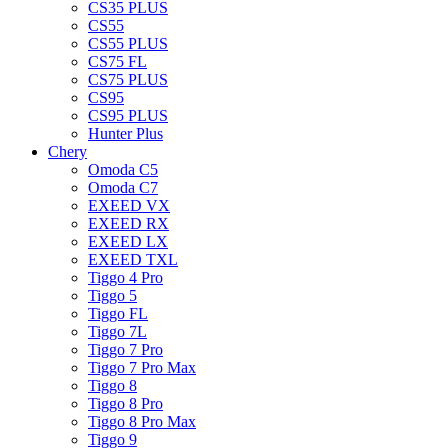
CS35 PLUS
CS55
CS55 PLUS
CS75 FL
CS75 PLUS
CS95
CS95 PLUS
Hunter Plus
Chery
Omoda C5
Omoda C7
EXEED VX
EXEED RX
EXEED LX
EXEED TXL
Tiggo 4 Pro
Tiggo 5
Tiggo FL
Tiggo 7L
Tiggo 7 Pro
Tiggo 7 Pro Max
Tiggo 8
Tiggo 8 Pro
Tiggo 8 Pro Max
Tiggo 9