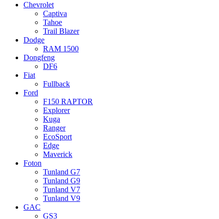
Chevrolet
Captiva
Tahoe
Trail Blazer
Dodge
RAM 1500
Dongfeng
DF6
Fiat
Fullback
Ford
F150 RAPTOR
Explorer
Kuga
Ranger
EcoSport
Edge
Maverick
Foton
Tunland G7
Tunland G9
Tunland V7
Tunland V9
GAC
GS3