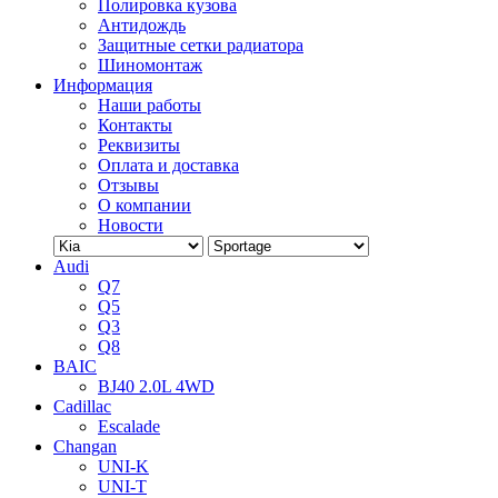
Полировка кузова
Антидождь
Защитные сетки радиатора
Шиномонтаж
Информация
Наши работы
Контакты
Реквизиты
Оплата и доставка
Отзывы
О компании
Новости
Audi
Q7
Q5
Q3
Q8
BAIC
BJ40 2.0L 4WD
Cadillac
Escalade
Changan
UNI-K
UNI-T