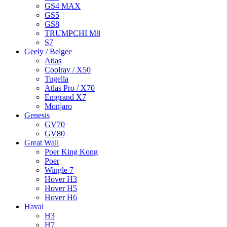
GS4 MAX
GS5
GS8
TRUMPCHI M8
S7
Geely / Belgee
Atlas
Coolray / X50
Tugella
Atlas Pro / X70
Emgrand X7
Monjaro
Genesis
GV70
GV80
Great Wall
Poer King Kong
Poer
Wingle 7
Hover H3
Hover H5
Hover H6
Haval
H3
H7