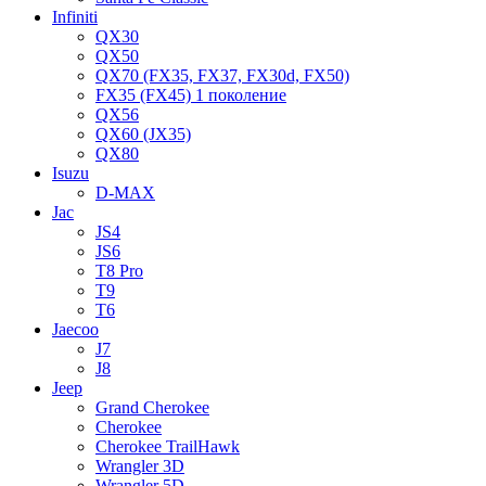
Infiniti
QX30
QX50
QX70 (FX35, FX37, FX30d, FX50)
FX35 (FX45) 1 поколение
QX56
QX60 (JX35)
QX80
Isuzu
D-MAX
Jac
JS4
JS6
T8 Pro
T9
T6
Jaecoo
J7
J8
Jeep
Grand Cherokee
Cherokee
Cherokee TrailHawk
Wrangler 3D
Wrangler 5D