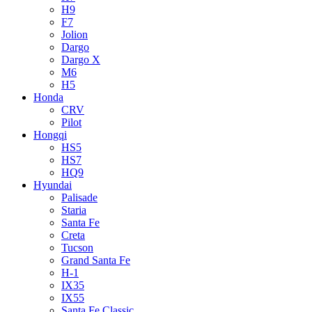
H9
F7
Jolion
Dargo
Dargo X
M6
H5
Honda
CRV
Pilot
Hongqi
HS5
HS7
HQ9
Hyundai
Palisade
Staria
Santa Fe
Creta
Tucson
Grand Santa Fe
H-1
IX35
IX55
Santa Fe Classic