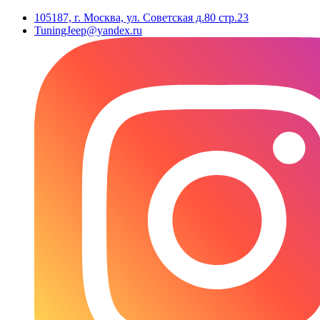
105187, г. Москва, ул. Советская д.80 стр.23
TuningJeep@yandex.ru