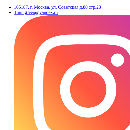
105187, г. Москва, ул. Советская д.80 стр.23
TuningJeep@yandex.ru