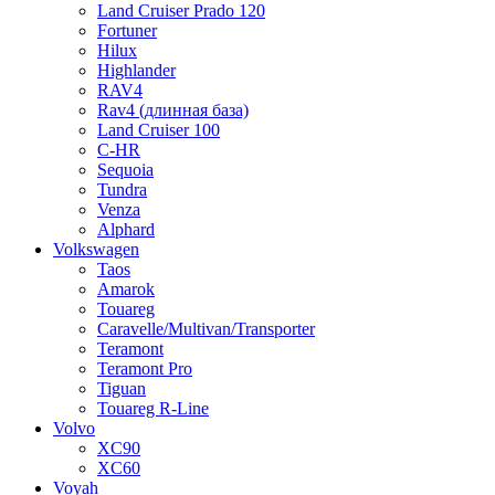
Land Cruiser Prado 120
Fortuner
Hilux
Highlander
RAV4
Rav4 (длинная база)
Land Cruiser 100
C-HR
Sequoia
Tundra
Venza
Alphard
Volkswagen
Taos
Amarok
Touareg
Caravelle/Multivan/Transporter
Teramont
Teramont Pro
Tiguan
Touareg R-Line
Volvo
XC90
XC60
Voyah