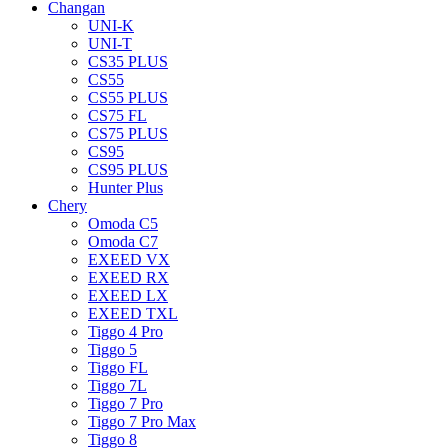
Changan
UNI-K
UNI-T
CS35 PLUS
CS55
CS55 PLUS
CS75 FL
CS75 PLUS
CS95
CS95 PLUS
Hunter Plus
Chery
Omoda C5
Omoda C7
EXEED VX
EXEED RX
EXEED LX
EXEED TXL
Tiggo 4 Pro
Tiggo 5
Tiggo FL
Tiggo 7L
Tiggo 7 Pro
Tiggo 7 Pro Max
Tiggo 8