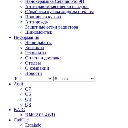
Нанокерамика Ceramic Pro 9H
Антигравийная пленка на кузов
Обработка кузова жидким стеклом
Полировка кузова
Антидождь
Защитные сетки радиатора
Шиномонтаж
Информация
Наши работы
Контакты
Реквизиты
Оплата и доставка
Отзывы
О компании
Новости
Audi
Q7
Q5
Q3
Q8
BAIC
BJ40 2.0L 4WD
Cadillac
Escalade