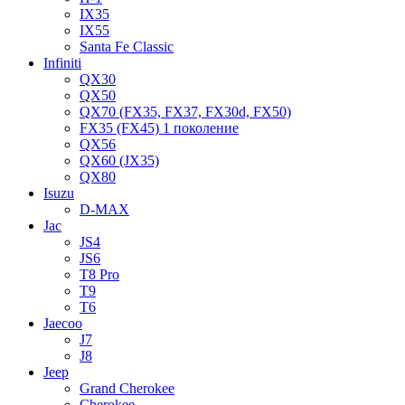
IX35
IX55
Santa Fe Classic
Infiniti
QX30
QX50
QX70 (FX35, FX37, FX30d, FX50)
FX35 (FX45) 1 поколение
QX56
QX60 (JX35)
QX80
Isuzu
D-MAX
Jac
JS4
JS6
T8 Pro
T9
T6
Jaecoo
J7
J8
Jeep
Grand Cherokee
Cherokee