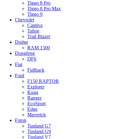
Tiggo 8 Pro
Tiggo 8 Pro Max
Tiggo 9
Chevrolet
Captiva
Tahoe
Trail Blazer
Dodge
RAM 1500
Dongfeng
DF6
Fiat
Fullback
Ford
F150 RAPTOR
Explorer
Kuga
Ranger
EcoSport
Edge
Maverick
Foton
Tunland G7
Tunland G9
Tunland V7