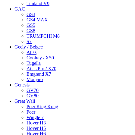
Tunland V9
GAC
GS3
GS4 MAX
GS5
GS8
TRUMPCHI M8
S7
Geely / Belgee
Atlas
Coolray / X50
Tugella
Atlas Pro / X70
Emgrand X7
Monjaro
Genesis
GV70
GV80
Great Wall
Poer King Kong
Poer
Wingle 7
Hover H3
Hover H5
Hover H6