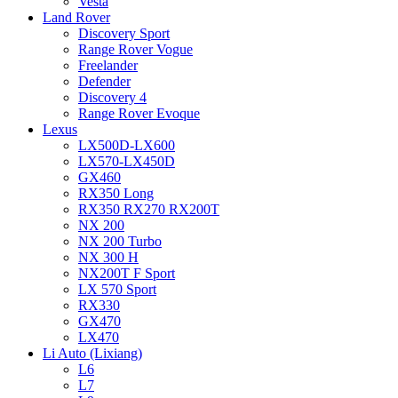
Vesta
Land Rover
Discovery Sport
Range Rover Vogue
Freelander
Defender
Discovery 4
Range Rover Evoque
Lexus
LX500D-LX600
LX570-LX450D
GX460
RX350 Long
RX350 RX270 RX200T
NX 200
NX 200 Turbo
NX 300 H
NX200T F Sport
LX 570 Sport
RX330
GX470
LX470
Li Auto (Lixiang)
L6
L7