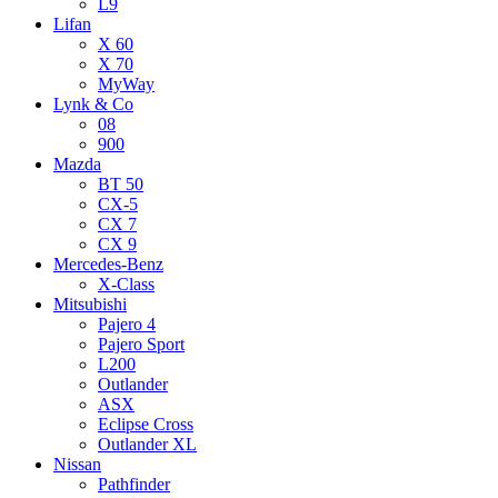
L9
Lifan
X 60
X 70
MyWay
Lynk & Co
08
900
Mazda
BT 50
CX-5
CX 7
CX 9
Mercedes-Benz
X-Class
Mitsubishi
Pajero 4
Pajero Sport
L200
Outlander
ASX
Eclipse Cross
Outlander XL
Nissan
Pathfinder