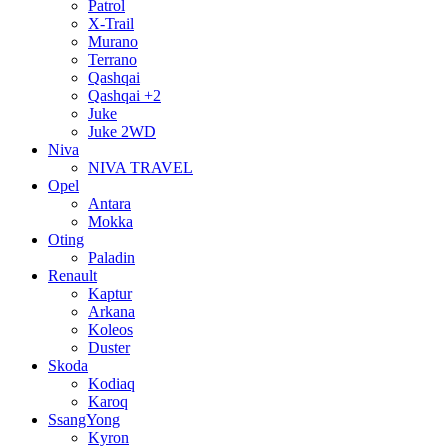
Patrol
X-Trail
Murano
Terrano
Qashqai
Qashqai +2
Juke
Juke 2WD
Niva
NIVA TRAVEL
Opel
Antara
Mokka
Oting
Paladin
Renault
Kaptur
Arkana
Koleos
Duster
Skoda
Kodiaq
Karoq
SsangYong
Kyron