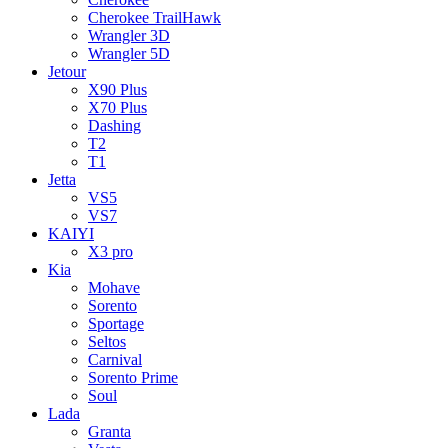
Cherokee TrailHawk
Wrangler 3D
Wrangler 5D
Jetour
X90 Plus
X70 Plus
Dashing
T2
T1
Jetta
VS5
VS7
KAIYI
X3 pro
Kia
Mohave
Sorento
Sportage
Seltos
Carnival
Sorento Prime
Soul
Lada
Granta