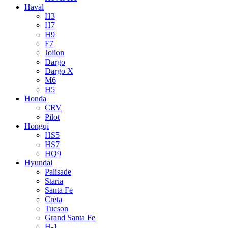
Haval
H3
H7
H9
F7
Jolion
Dargo
Dargo X
M6
H5
Honda
CRV
Pilot
Hongqi
HS5
HS7
HQ9
Hyundai
Palisade
Staria
Santa Fe
Creta
Tucson
Grand Santa Fe
H-1