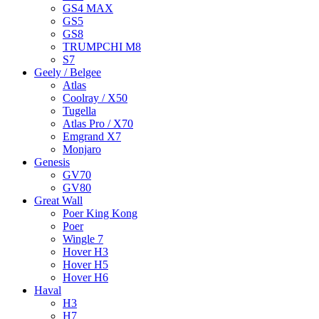
GS4 MAX
GS5
GS8
TRUMPCHI M8
S7
Geely / Belgee
Atlas
Coolray / X50
Tugella
Atlas Pro / X70
Emgrand X7
Monjaro
Genesis
GV70
GV80
Great Wall
Poer King Kong
Poer
Wingle 7
Hover H3
Hover H5
Hover H6
Haval
H3
H7