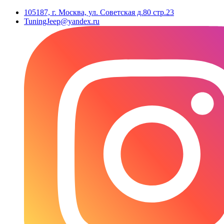
105187, г. Москва, ул. Советская д.80 стр.23
TuningJeep@yandex.ru