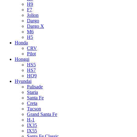
H9
F7
Jolion
Dargo
Dargo X
M6
H5
Honda
CRV
Pilot
Hongqi
HS5
HS7
HQ9
Hyundai
Palisade
Staria
Santa Fe
Creta
Tucson
Grand Santa Fe
H-1
IX35
IX55
Santa Fe Classic