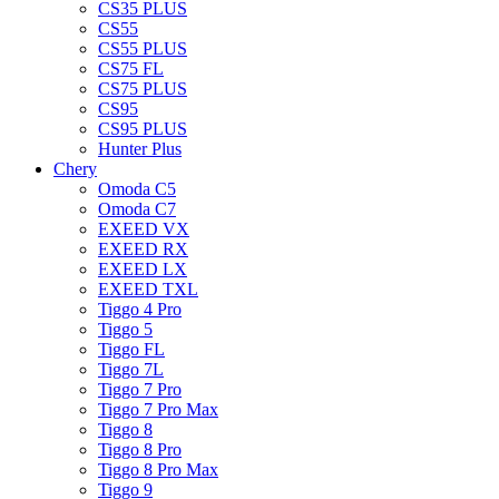
CS35 PLUS
CS55
CS55 PLUS
CS75 FL
CS75 PLUS
CS95
CS95 PLUS
Hunter Plus
Chery
Omoda C5
Omoda C7
EXEED VX
EXEED RX
EXEED LX
EXEED TXL
Tiggo 4 Pro
Tiggo 5
Tiggo FL
Tiggo 7L
Tiggo 7 Pro
Tiggo 7 Pro Max
Tiggo 8
Tiggo 8 Pro
Tiggo 8 Pro Max
Tiggo 9