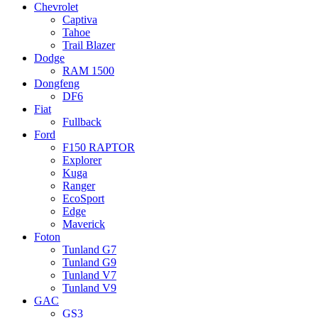
Chevrolet
Captiva
Tahoe
Trail Blazer
Dodge
RAM 1500
Dongfeng
DF6
Fiat
Fullback
Ford
F150 RAPTOR
Explorer
Kuga
Ranger
EcoSport
Edge
Maverick
Foton
Tunland G7
Tunland G9
Tunland V7
Tunland V9
GAC
GS3