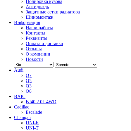
Полировка кузова
Антидождь
Защитные сетки радиатора
Шиномонтаж
Информация
Наши работы
Контакты
Реквизиты
Оплата и доставка
Отзывы
О компании
Новости
Audi
Q7
Q5
Q3
Q8
BAIC
BJ40 2.0L 4WD
Cadillac
Escalade
Changan
UNI-K
UNI-T