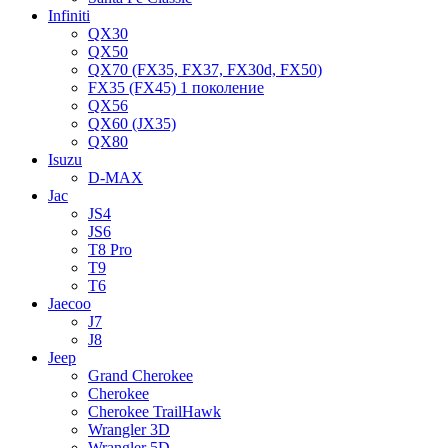
Infiniti
QX30
QX50
QX70 (FX35, FX37, FX30d, FX50)
FX35 (FX45) 1 поколение
QX56
QX60 (JX35)
QX80
Isuzu
D-MAX
Jac
JS4
JS6
T8 Pro
T9
T6
Jaecoo
J7
J8
Jeep
Grand Cherokee
Cherokee
Cherokee TrailHawk
Wrangler 3D
Wrangler 5D