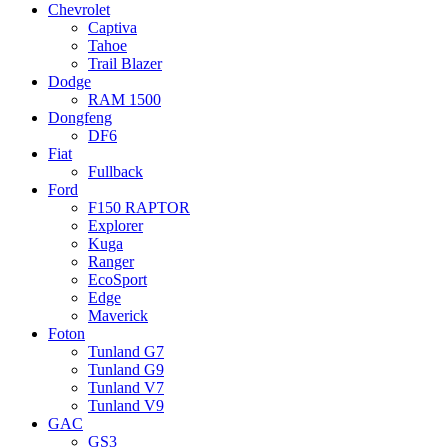
Chevrolet
Captiva
Tahoe
Trail Blazer
Dodge
RAM 1500
Dongfeng
DF6
Fiat
Fullback
Ford
F150 RAPTOR
Explorer
Kuga
Ranger
EcoSport
Edge
Maverick
Foton
Tunland G7
Tunland G9
Tunland V7
Tunland V9
GAC
GS3