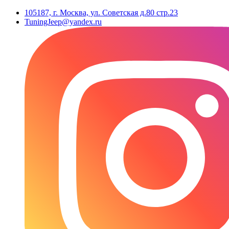
105187, г. Москва, ул. Советская д.80 стр.23
TuningJeep@yandex.ru