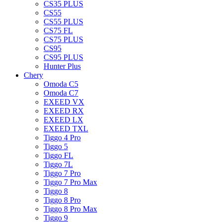
CS35 PLUS
CS55
CS55 PLUS
CS75 FL
CS75 PLUS
CS95
CS95 PLUS
Hunter Plus
Chery
Omoda C5
Omoda C7
EXEED VX
EXEED RX
EXEED LX
EXEED TXL
Tiggo 4 Pro
Tiggo 5
Tiggo FL
Tiggo 7L
Tiggo 7 Pro
Tiggo 7 Pro Max
Tiggo 8
Tiggo 8 Pro
Tiggo 8 Pro Max
Tiggo 9