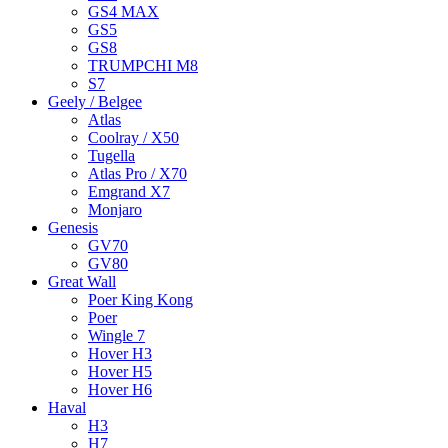
GS4 MAX
GS5
GS8
TRUMPCHI M8
S7
Geely / Belgee
Atlas
Coolray / X50
Tugella
Atlas Pro / X70
Emgrand X7
Monjaro
Genesis
GV70
GV80
Great Wall
Poer King Kong
Poer
Wingle 7
Hover H3
Hover H5
Hover H6
Haval
H3
H7