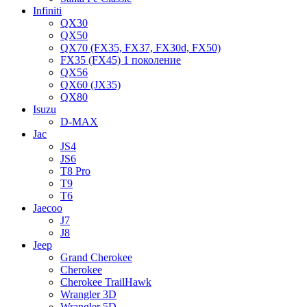
Infiniti
QX30
QX50
QX70 (FX35, FX37, FX30d, FX50)
FX35 (FX45) 1 поколение
QX56
QX60 (JX35)
QX80
Isuzu
D-MAX
Jac
JS4
JS6
T8 Pro
T9
T6
Jaecoo
J7
J8
Jeep
Grand Cherokee
Cherokee
Cherokee TrailHawk
Wrangler 3D
Wrangler 5D