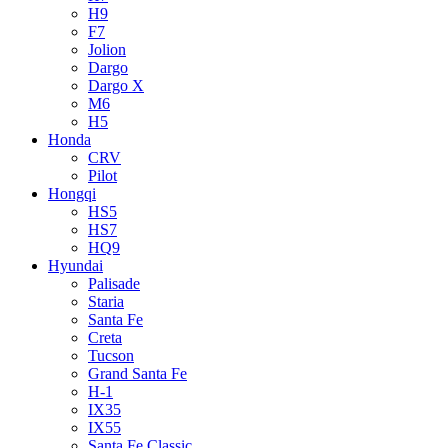
H9
F7
Jolion
Dargo
Dargo X
M6
H5
Honda
CRV
Pilot
Hongqi
HS5
HS7
HQ9
Hyundai
Palisade
Staria
Santa Fe
Creta
Tucson
Grand Santa Fe
H-1
IX35
IX55
Santa Fe Classic