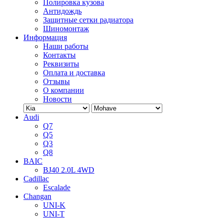
Полировка кузова
Антидождь
Защитные сетки радиатора
Шиномонтаж
Информация
Наши работы
Контакты
Реквизиты
Оплата и доставка
Отзывы
О компании
Новости
Audi
Q7
Q5
Q3
Q8
BAIC
BJ40 2.0L 4WD
Cadillac
Escalade
Changan
UNI-K
UNI-T