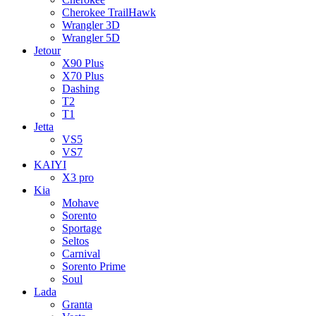
Cherokee TrailHawk
Wrangler 3D
Wrangler 5D
Jetour
X90 Plus
X70 Plus
Dashing
T2
T1
Jetta
VS5
VS7
KAIYI
X3 pro
Kia
Mohave
Sorento
Sportage
Seltos
Carnival
Sorento Prime
Soul
Lada
Granta