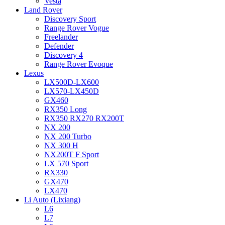
Vesta
Land Rover
Discovery Sport
Range Rover Vogue
Freelander
Defender
Discovery 4
Range Rover Evoque
Lexus
LX500D-LX600
LX570-LX450D
GX460
RX350 Long
RX350 RX270 RX200T
NX 200
NX 200 Turbo
NX 300 H
NX200T F Sport
LX 570 Sport
RX330
GX470
LX470
Li Auto (Lixiang)
L6
L7