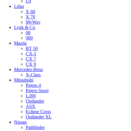
L9
Lifan
X 60
X 70
MyWay
Lynk & Co
08
900
Mazda
BT 50
CX-5
CX 7
CX 9
Mercedes-Benz
X-Class
Mitsubishi
Pajero 4
Pajero Sport
L200
Outlander
ASX
Eclipse Cross
Outlander XL
Nissan
Pathfinder