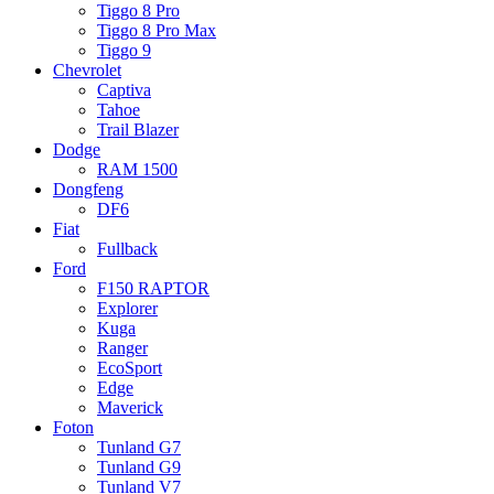
Tiggo 8 Pro
Tiggo 8 Pro Max
Tiggo 9
Chevrolet
Captiva
Tahoe
Trail Blazer
Dodge
RAM 1500
Dongfeng
DF6
Fiat
Fullback
Ford
F150 RAPTOR
Explorer
Kuga
Ranger
EcoSport
Edge
Maverick
Foton
Tunland G7
Tunland G9
Tunland V7