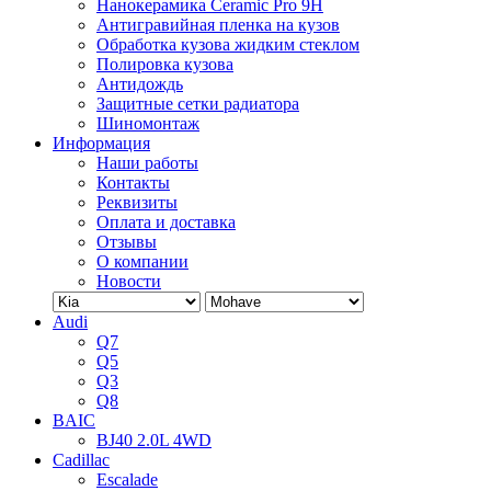
Нанокерамика Ceramic Pro 9H
Антигравийная пленка на кузов
Обработка кузова жидким стеклом
Полировка кузова
Антидождь
Защитные сетки радиатора
Шиномонтаж
Информация
Наши работы
Контакты
Реквизиты
Оплата и доставка
Отзывы
О компании
Новости
Audi
Q7
Q5
Q3
Q8
BAIC
BJ40 2.0L 4WD
Cadillac
Escalade