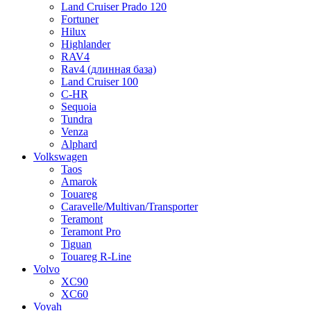
Land Cruiser Prado 120
Fortuner
Hilux
Highlander
RAV4
Rav4 (длинная база)
Land Cruiser 100
C-HR
Sequoia
Tundra
Venza
Alphard
Volkswagen
Taos
Amarok
Touareg
Caravelle/Multivan/Transporter
Teramont
Teramont Pro
Tiguan
Touareg R-Line
Volvo
XC90
XC60
Voyah