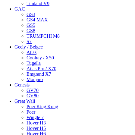
Tunland V9
GAC
GS3
GS4 MAX
GS5
GS8
TRUMPCHI M8
S7
Geely / Belgee
Atlas
Coolray / X50
Tugella
Atlas Pro / X70
Emgrand X7
Monjaro
Genesis
GV70
GV80
Great Wall
Poer King Kong
Poer
Wingle 7
Hover H3
Hover H5
Hover H6