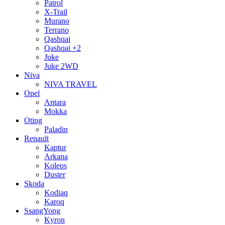
Patrol
X-Trail
Murano
Terrano
Qashqai
Qashqai +2
Juke
Juke 2WD
Niva
NIVA TRAVEL
Opel
Antara
Mokka
Oting
Paladin
Renault
Kaptur
Arkana
Koleos
Duster
Skoda
Kodiaq
Karoq
SsangYong
Kyron