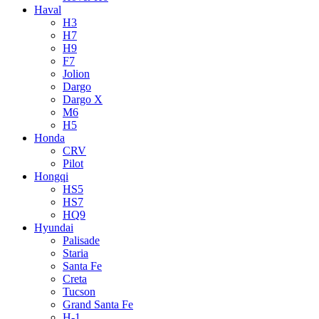
Haval
H3
H7
H9
F7
Jolion
Dargo
Dargo X
M6
H5
Honda
CRV
Pilot
Hongqi
HS5
HS7
HQ9
Hyundai
Palisade
Staria
Santa Fe
Creta
Tucson
Grand Santa Fe
H-1