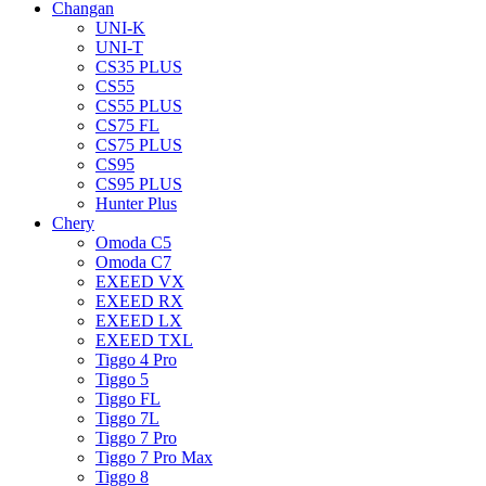
Changan
UNI-K
UNI-T
CS35 PLUS
CS55
CS55 PLUS
CS75 FL
CS75 PLUS
CS95
CS95 PLUS
Hunter Plus
Chery
Omoda C5
Omoda C7
EXEED VX
EXEED RX
EXEED LX
EXEED TXL
Tiggo 4 Pro
Tiggo 5
Tiggo FL
Tiggo 7L
Tiggo 7 Pro
Tiggo 7 Pro Max
Tiggo 8