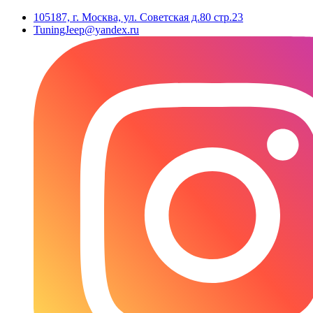
105187, г. Москва, ул. Советская д.80 стр.23
TuningJeep@yandex.ru