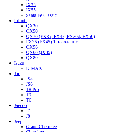
IX35
IX55
Santa Fe Classic
Infiniti
QX30
QX50
QX70 (FX35, FX37, FX30d, FX50)
FX35 (FX45) 1 поколение
QX56
QX60 (JX35)
QX80
Isuzu
D-MAX
Jac
JS4
JS6
T8 Pro
T9
T6
Jaecoo
J7
J8
Jeep
Grand Cherokee
Cherokee