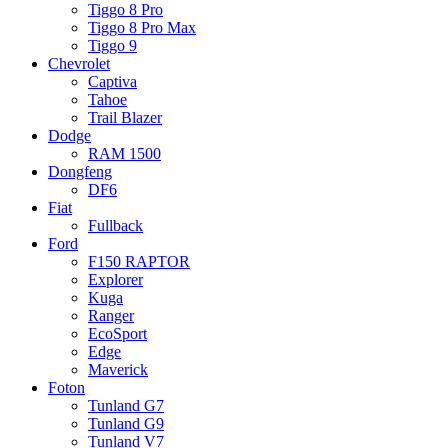
Tiggo 8 Pro
Tiggo 8 Pro Max
Tiggo 9
Chevrolet
Captiva
Tahoe
Trail Blazer
Dodge
RAM 1500
Dongfeng
DF6
Fiat
Fullback
Ford
F150 RAPTOR
Explorer
Kuga
Ranger
EcoSport
Edge
Maverick
Foton
Tunland G7
Tunland G9
Tunland V7