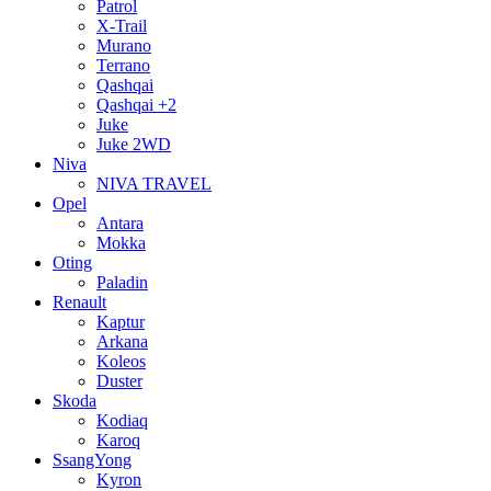
Patrol
X-Trail
Murano
Terrano
Qashqai
Qashqai +2
Juke
Juke 2WD
Niva
NIVA TRAVEL
Opel
Antara
Mokka
Oting
Paladin
Renault
Kaptur
Arkana
Koleos
Duster
Skoda
Kodiaq
Karoq
SsangYong
Kyron