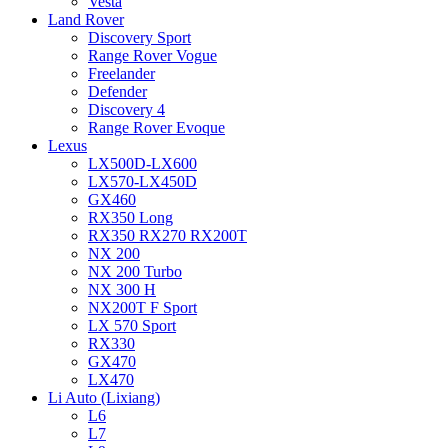
Vesta
Land Rover
Discovery Sport
Range Rover Vogue
Freelander
Defender
Discovery 4
Range Rover Evoque
Lexus
LX500D-LX600
LX570-LX450D
GX460
RX350 Long
RX350 RX270 RX200T
NX 200
NX 200 Turbo
NX 300 H
NX200T F Sport
LX 570 Sport
RX330
GX470
LX470
Li Auto (Lixiang)
L6
L7