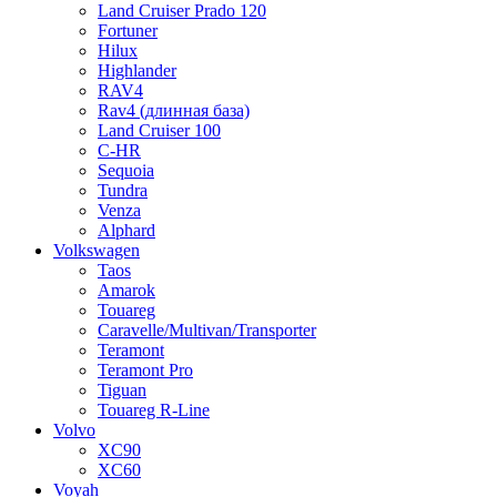
Land Cruiser Prado 120
Fortuner
Hilux
Highlander
RAV4
Rav4 (длинная база)
Land Cruiser 100
C-HR
Sequoia
Tundra
Venza
Alphard
Volkswagen
Taos
Amarok
Touareg
Caravelle/Multivan/Transporter
Teramont
Teramont Pro
Tiguan
Touareg R-Line
Volvo
XC90
XC60
Voyah