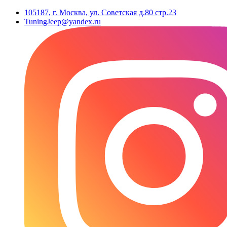
105187, г. Москва, ул. Советская д.80 стр.23
TuningJeep@yandex.ru