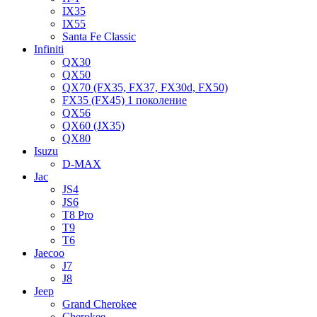
IX35
IX55
Santa Fe Classic
Infiniti
QX30
QX50
QX70 (FX35, FX37, FX30d, FX50)
FX35 (FX45) 1 поколение
QX56
QX60 (JX35)
QX80
Isuzu
D-MAX
Jac
JS4
JS6
T8 Pro
T9
T6
Jaecoo
J7
J8
Jeep
Grand Cherokee
Cherokee