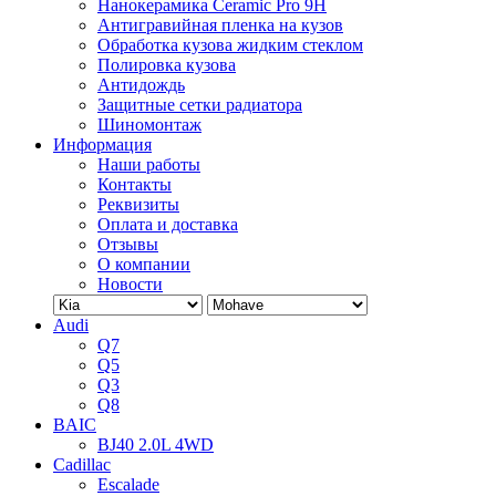
Нанокерамика Ceramic Pro 9H
Антигравийная пленка на кузов
Обработка кузова жидким стеклом
Полировка кузова
Антидождь
Защитные сетки радиатора
Шиномонтаж
Информация
Наши работы
Контакты
Реквизиты
Оплата и доставка
Отзывы
О компании
Новости
Audi
Q7
Q5
Q3
Q8
BAIC
BJ40 2.0L 4WD
Cadillac
Escalade