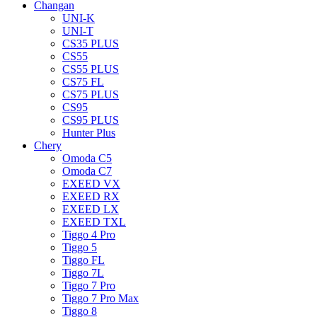
Changan
UNI-K
UNI-T
CS35 PLUS
CS55
CS55 PLUS
CS75 FL
CS75 PLUS
CS95
CS95 PLUS
Hunter Plus
Chery
Omoda C5
Omoda C7
EXEED VX
EXEED RX
EXEED LX
EXEED TXL
Tiggo 4 Pro
Tiggo 5
Tiggo FL
Tiggo 7L
Tiggo 7 Pro
Tiggo 7 Pro Max
Tiggo 8