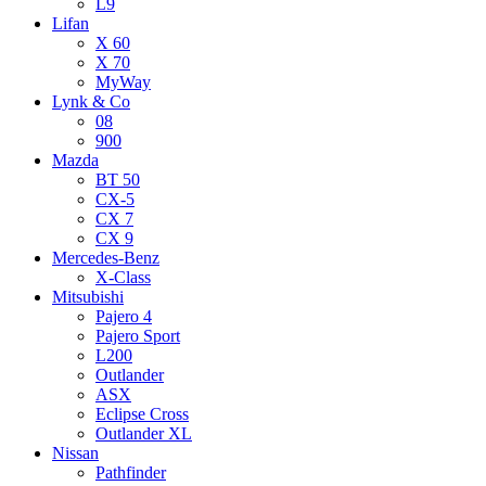
L9
Lifan
X 60
X 70
MyWay
Lynk & Co
08
900
Mazda
BT 50
CX-5
CX 7
CX 9
Mercedes-Benz
X-Class
Mitsubishi
Pajero 4
Pajero Sport
L200
Outlander
ASX
Eclipse Cross
Outlander XL
Nissan
Pathfinder