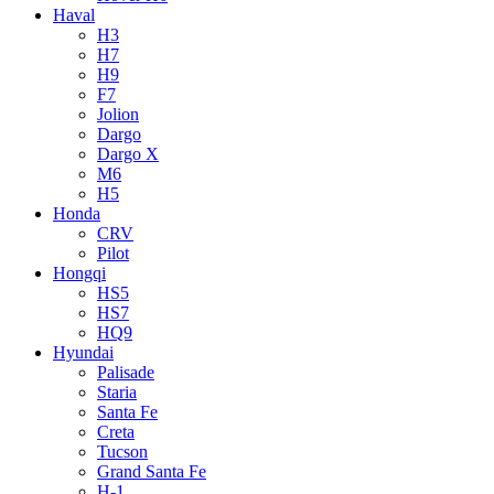
Haval
H3
H7
H9
F7
Jolion
Dargo
Dargo X
M6
H5
Honda
CRV
Pilot
Hongqi
HS5
HS7
HQ9
Hyundai
Palisade
Staria
Santa Fe
Creta
Tucson
Grand Santa Fe
H-1