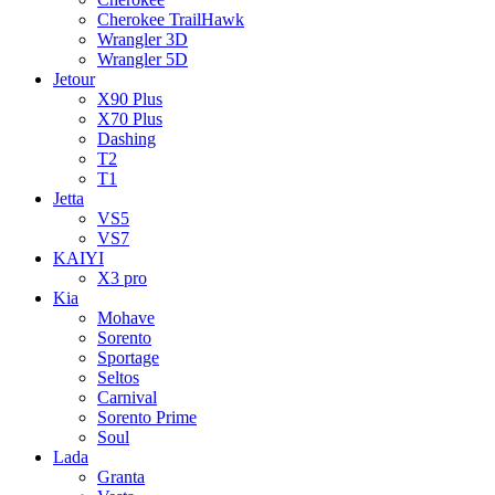
Cherokee TrailHawk
Wrangler 3D
Wrangler 5D
Jetour
X90 Plus
X70 Plus
Dashing
T2
T1
Jetta
VS5
VS7
KAIYI
X3 pro
Kia
Mohave
Sorento
Sportage
Seltos
Carnival
Sorento Prime
Soul
Lada
Granta