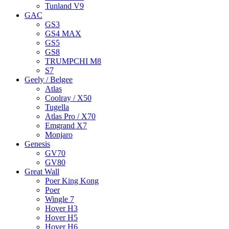
Tunland V9
GAC
GS3
GS4 MAX
GS5
GS8
TRUMPCHI M8
S7
Geely / Belgee
Atlas
Coolray / X50
Tugella
Atlas Pro / X70
Emgrand X7
Monjaro
Genesis
GV70
GV80
Great Wall
Poer King Kong
Poer
Wingle 7
Hover H3
Hover H5
Hover H6