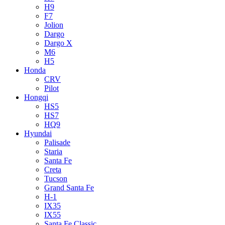
H9
F7
Jolion
Dargo
Dargo X
M6
H5
Honda
CRV
Pilot
Hongqi
HS5
HS7
HQ9
Hyundai
Palisade
Staria
Santa Fe
Creta
Tucson
Grand Santa Fe
H-1
IX35
IX55
Santa Fe Classic