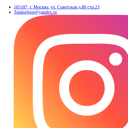
105187, г. Москва, ул. Советская д.80 стр.23
TuningJeep@yandex.ru