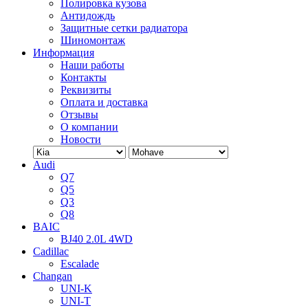
Полировка кузова
Антидождь
Защитные сетки радиатора
Шиномонтаж
Информация
Наши работы
Контакты
Реквизиты
Оплата и доставка
Отзывы
О компании
Новости
Audi
Q7
Q5
Q3
Q8
BAIC
BJ40 2.0L 4WD
Cadillac
Escalade
Changan
UNI-K
UNI-T