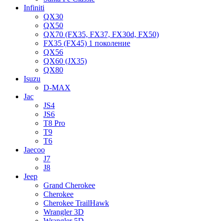
Infiniti
QX30
QX50
QX70 (FX35, FX37, FX30d, FX50)
FX35 (FX45) 1 поколение
QX56
QX60 (JX35)
QX80
Isuzu
D-MAX
Jac
JS4
JS6
T8 Pro
T9
T6
Jaecoo
J7
J8
Jeep
Grand Cherokee
Cherokee
Cherokee TrailHawk
Wrangler 3D
Wrangler 5D