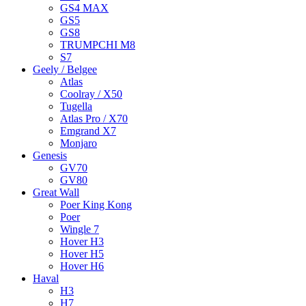
GS4 MAX
GS5
GS8
TRUMPCHI M8
S7
Geely / Belgee
Atlas
Coolray / X50
Tugella
Atlas Pro / X70
Emgrand X7
Monjaro
Genesis
GV70
GV80
Great Wall
Poer King Kong
Poer
Wingle 7
Hover H3
Hover H5
Hover H6
Haval
H3
H7