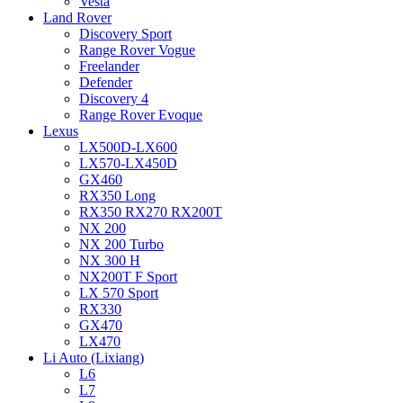
Vesta
Land Rover
Discovery Sport
Range Rover Vogue
Freelander
Defender
Discovery 4
Range Rover Evoque
Lexus
LX500D-LX600
LX570-LX450D
GX460
RX350 Long
RX350 RX270 RX200T
NX 200
NX 200 Turbo
NX 300 H
NX200T F Sport
LX 570 Sport
RX330
GX470
LX470
Li Auto (Lixiang)
L6
L7