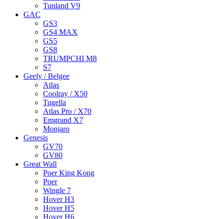
Tunland V9
GAC
GS3
GS4 MAX
GS5
GS8
TRUMPCHI M8
S7
Geely / Belgee
Atlas
Coolray / X50
Tugella
Atlas Pro / X70
Emgrand X7
Monjaro
Genesis
GV70
GV80
Great Wall
Poer King Kong
Poer
Wingle 7
Hover H3
Hover H5
Hover H6