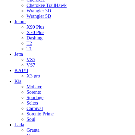
Cherokee TrailHawk
Wrangler 3D
Wrangler 5D
Jetour
X90 Plus
X70 Plus
Dashing
T2
T1
Jetta
VS5
VS7
KAIYI
X3 pro
Kia
Mohave
Sorento
Sportage
Seltos
Carnival
Sorento Prime
Soul
Lada
Granta