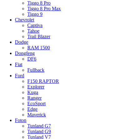
Tiggo 8 Pro
Tiggo 8 Pro Max
Tiggo 9
Chevrolet
Captiva
Tahoe
Trail Blazer
Dodge
RAM 1500
Dongfeng
DF6
Fiat
Fullback
Ford
F150 RAPTOR
Explorer
Kuga
Ranger
EcoSport
Edge
Maverick
Foton
Tunland G7
Tunland G9
Tunland V7