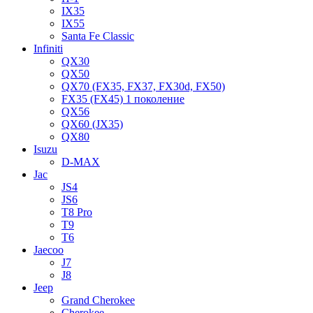
IX35
IX55
Santa Fe Classic
Infiniti
QX30
QX50
QX70 (FX35, FX37, FX30d, FX50)
FX35 (FX45) 1 поколение
QX56
QX60 (JX35)
QX80
Isuzu
D-MAX
Jac
JS4
JS6
T8 Pro
T9
T6
Jaecoo
J7
J8
Jeep
Grand Cherokee
Cherokee