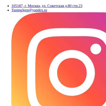
105187, г. Москва, ул. Советская д.80 стр.23
TuningJeep@yandex.ru