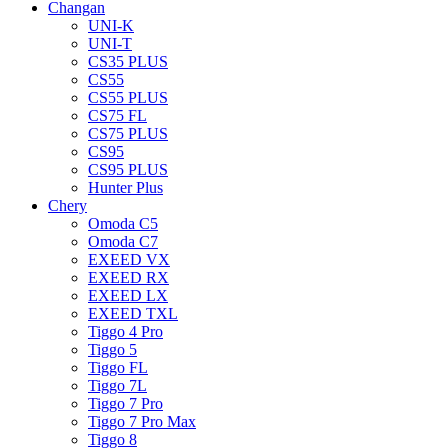
Changan
UNI-K
UNI-T
CS35 PLUS
CS55
CS55 PLUS
CS75 FL
CS75 PLUS
CS95
CS95 PLUS
Hunter Plus
Chery
Omoda C5
Omoda C7
EXEED VX
EXEED RX
EXEED LX
EXEED TXL
Tiggo 4 Pro
Tiggo 5
Tiggo FL
Tiggo 7L
Tiggo 7 Pro
Tiggo 7 Pro Max
Tiggo 8