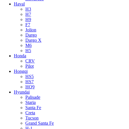
Haval
H3
H7
H9
F7
Jolion
Dargo
Dargo X
M6
H5
Honda
CRV
Pilot
Hongqi
HS5
HS7
HQ9
Hyundai
Palisade
Staria
Santa Fe
Creta
Tucson
Grand Santa Fe
H-1