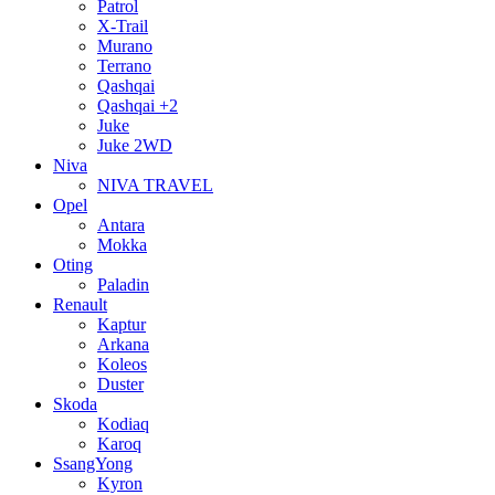
Patrol
X-Trail
Murano
Terrano
Qashqai
Qashqai +2
Juke
Juke 2WD
Niva
NIVA TRAVEL
Opel
Antara
Mokka
Oting
Paladin
Renault
Kaptur
Arkana
Koleos
Duster
Skoda
Kodiaq
Karoq
SsangYong
Kyron