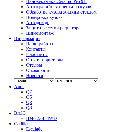
Нанокерамика Ceramic Pro 9H
Антигравийная пленка на кузов
Обработка кузова жидким стеклом
Полировка кузова
Антидождь
Защитные сетки радиатора
Шиномонтаж
Информация
Наши работы
Контакты
Реквизиты
Оплата и доставка
Отзывы
О компании
Новости
Audi
Q7
Q5
Q3
Q8
BAIC
BJ40 2.0L 4WD
Cadillac
Escalade