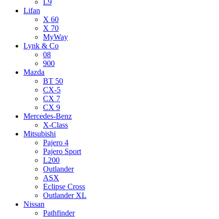
L9
Lifan
X 60
X 70
MyWay
Lynk & Co
08
900
Mazda
BT 50
CX-5
CX 7
CX 9
Mercedes-Benz
X-Class
Mitsubishi
Pajero 4
Pajero Sport
L200
Outlander
ASX
Eclipse Cross
Outlander XL
Nissan
Pathfinder