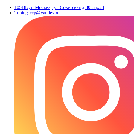
105187, г. Москва, ул. Советская д.80 стр.23
TuningJeep@yandex.ru