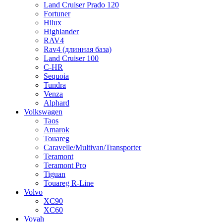
Land Cruiser Prado 120
Fortuner
Hilux
Highlander
RAV4
Rav4 (длинная база)
Land Cruiser 100
C-HR
Sequoia
Tundra
Venza
Alphard
Volkswagen
Taos
Amarok
Touareg
Caravelle/Multivan/Transporter
Teramont
Teramont Pro
Tiguan
Touareg R-Line
Volvo
XC90
XC60
Voyah