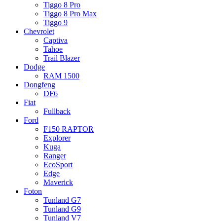
Tiggo 8 Pro
Tiggo 8 Pro Max
Tiggo 9
Chevrolet
Captiva
Tahoe
Trail Blazer
Dodge
RAM 1500
Dongfeng
DF6
Fiat
Fullback
Ford
F150 RAPTOR
Explorer
Kuga
Ranger
EcoSport
Edge
Maverick
Foton
Tunland G7
Tunland G9
Tunland V7