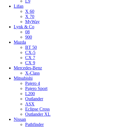
L9
Lifan
X 60
X 70
MyWay
Lynk & Co
08
900
Mazda
BT 50
CX-5
CX 7
CX 9
Mercedes-Benz
X-Class
Mitsubishi
Pajero 4
Pajero Sport
L200
Outlander
ASX
Eclipse Cross
Outlander XL
Nissan
Pathfinder