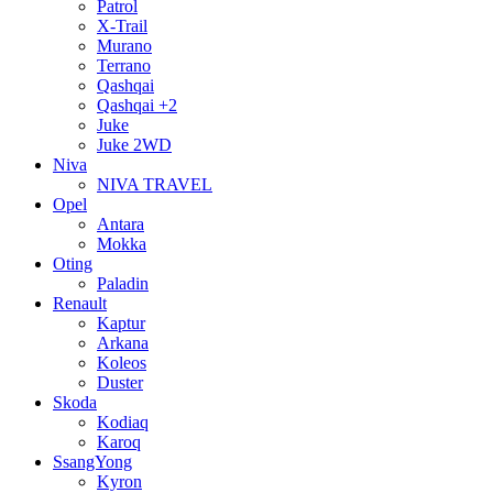
Patrol
X-Trail
Murano
Terrano
Qashqai
Qashqai +2
Juke
Juke 2WD
Niva
NIVA TRAVEL
Opel
Antara
Mokka
Oting
Paladin
Renault
Kaptur
Arkana
Koleos
Duster
Skoda
Kodiaq
Karoq
SsangYong
Kyron