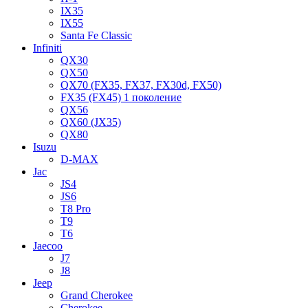
IX35
IX55
Santa Fe Classic
Infiniti
QX30
QX50
QX70 (FX35, FX37, FX30d, FX50)
FX35 (FX45) 1 поколение
QX56
QX60 (JX35)
QX80
Isuzu
D-MAX
Jac
JS4
JS6
T8 Pro
T9
T6
Jaecoo
J7
J8
Jeep
Grand Cherokee
Cherokee