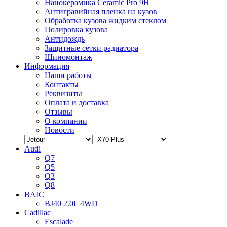
Нанокерамика Ceramic Pro 9H
Антигравийная пленка на кузов
Обработка кузова жидким стеклом
Полировка кузова
Антидождь
Защитные сетки радиатора
Шиномонтаж
Информация
Наши работы
Контакты
Реквизиты
Оплата и доставка
Отзывы
О компании
Новости
Audi
Q7
Q5
Q3
Q8
BAIC
BJ40 2.0L 4WD
Cadillac
Escalade