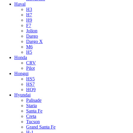
Haval
H3
H7
H9
F7
Jolion
Dargo
Dargo X
M6
H5
Honda
CRV
Pilot
Hongqi
HS5
HS7
HQ9
Hyundai
Palisade
Staria
Santa Fe
Creta
Tucson
Grand Santa Fe
H-1