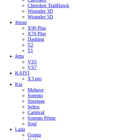
Cherokee TrailHawk
Wrangler 3D
Wrangler 5D
Jetour
X90 Plus
X70 Plus
Dashing
T2
T1
Jetta
VS5
VS7
KAIYI
X3 pro
Kia
Mohave
Sorento
Sportage
Seltos
Carnival
Sorento Prime
Soul
Lada
Granta