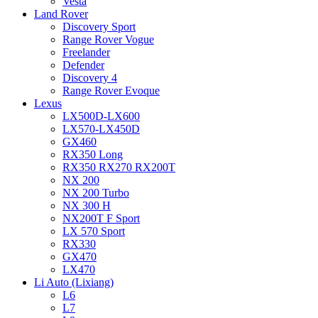
Vesta
Land Rover
Discovery Sport
Range Rover Vogue
Freelander
Defender
Discovery 4
Range Rover Evoque
Lexus
LX500D-LX600
LX570-LX450D
GX460
RX350 Long
RX350 RX270 RX200T
NX 200
NX 200 Turbo
NX 300 H
NX200T F Sport
LX 570 Sport
RX330
GX470
LX470
Li Auto (Lixiang)
L6
L7