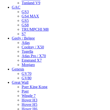
Tunland V9
GAC
GS3
GS4 MAX
GS5
GS8
TRUMPCHI M8
S7
Geely / Belgee
Atlas
Coolray / X50
Tugella
Atlas Pro / X70
Emgrand X7
Monjaro
Genesis
GV70
GV80
Great Wall
Poer King Kong
Poer
Wingle 7
Hover H3
Hover H5
Hover H6