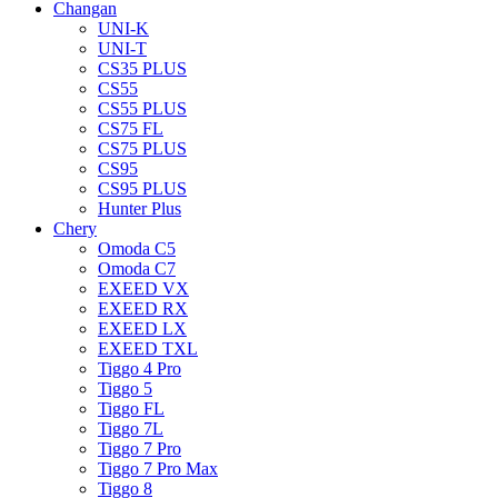
Changan
UNI-K
UNI-T
CS35 PLUS
CS55
CS55 PLUS
CS75 FL
CS75 PLUS
CS95
CS95 PLUS
Hunter Plus
Chery
Omoda C5
Omoda C7
EXEED VX
EXEED RX
EXEED LX
EXEED TXL
Tiggo 4 Pro
Tiggo 5
Tiggo FL
Tiggo 7L
Tiggo 7 Pro
Tiggo 7 Pro Max
Tiggo 8