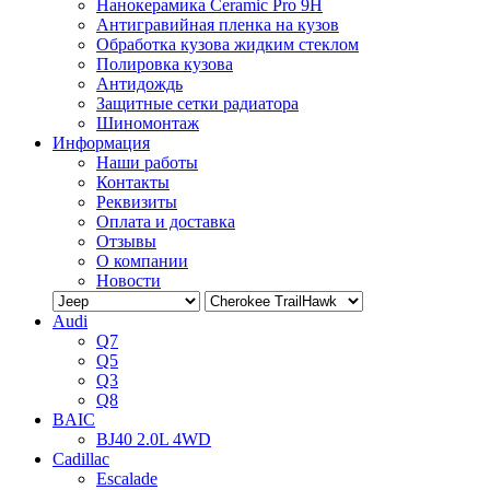
Нанокерамика Ceramic Pro 9H
Антигравийная пленка на кузов
Обработка кузова жидким стеклом
Полировка кузова
Антидождь
Защитные сетки радиатора
Шиномонтаж
Информация
Наши работы
Контакты
Реквизиты
Оплата и доставка
Отзывы
О компании
Новости
Audi
Q7
Q5
Q3
Q8
BAIC
BJ40 2.0L 4WD
Cadillac
Escalade