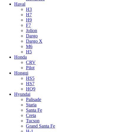
Haval
H3
H7
H9
F7
Jolion
Dargo
Dargo X
M6
H5
Honda
CRV
Pilot
Hongqi
HS5
HS7
HQ9
Hyundai
Palisade
Staria
Santa Fe
Creta
Tucson
Grand Santa Fe
H-1