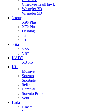
Cherokee TrailHawk
Wrangler 3D
Wrangler 5D
Jetour
X90 Plus
X70 Plus
Dashing
T2
T1
Jetta
VS5
VS7
KAIYI
X3 pro
Kia
Mohave
Sorento
Sportage
Seltos
Carnival
Sorento Prime
Soul
Lada
Granta