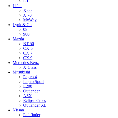
L9
Lifan
X 60
X 70
MyWay
Lynk & Co
08
900
Mazda
BT 50
CX-5
CX 7
CX 9
Mercedes-Benz
X-Class
Mitsubishi
Pajero 4
Pajero Sport
L200
Outlander
ASX
Eclipse Cross
Outlander XL
Nissan
Pathfinder