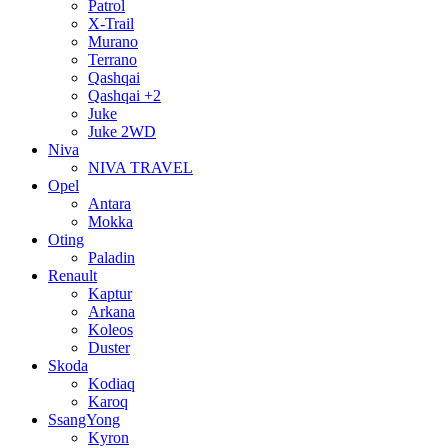
Patrol
X-Trail
Murano
Terrano
Qashqai
Qashqai +2
Juke
Juke 2WD
Niva
NIVA TRAVEL
Opel
Antara
Mokka
Oting
Paladin
Renault
Kaptur
Arkana
Koleos
Duster
Skoda
Kodiaq
Karoq
SsangYong
Kyron