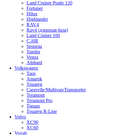
Land Cruiser Prado 120
Fortuner
Hilux
Highlander
RAV4
Rav4 (длинная база)
Land Cruiser 100
C-HR
Sequoia
Tundra
Venza
Alphard
Volkswagen
Taos
Amarok
Touareg
Caravelle/Multivan/Transporter
Teramont
Teramont Pro
Tiguan
Touareg R-Line
Volvo
XC90
XC60
Voyah