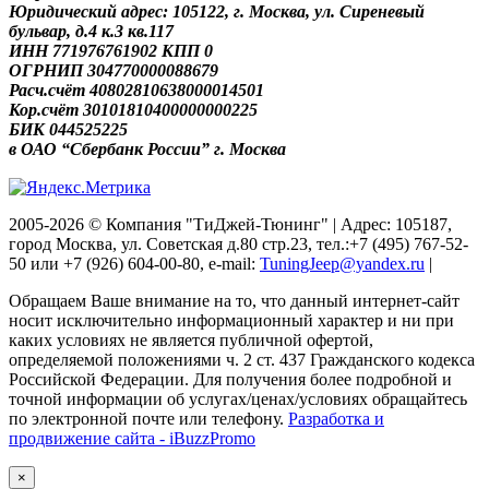
Юридический адрес: 105122, г. Москва, ул. Сиреневый
бульвар, д.4 к.3 кв.117
ИНН 771976761902 КПП 0
ОГРНИП 304770000088679
Расч.счёт 40802810638000014501
Кор.счёт 30101810400000000225
БИК 044525225
в ОАО “Сбербанк России” г. Москва
2005-2026 © Компания "ТиДжей-Тюнинг" | Адрес: 105187,
город Москва, ул. Советская д.80 стр.23, тел.:+7 (495) 767-52-
50 или +7 (926) 604-00-80, e-mail:
TuningJeep@yandex.ru
|
Обращаем Ваше внимание на то, что данный интернет-сайт
носит исключительно информационный характер и ни при
каких условиях не является публичной офертой,
определяемой положениями ч. 2 ст. 437 Гражданского кодекса
Российской Федерации. Для получения более подробной и
точной информации об услугах/ценах/условиях обращайтесь
по электронной почте или телефону.
Разработка и
продвижение сайта - iBuzzPromo
×