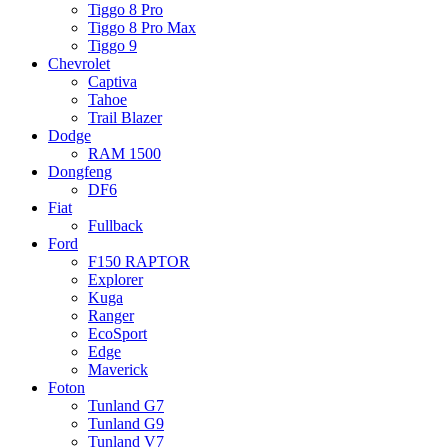
Tiggo 8 Pro
Tiggo 8 Pro Max
Tiggo 9
Chevrolet
Captiva
Tahoe
Trail Blazer
Dodge
RAM 1500
Dongfeng
DF6
Fiat
Fullback
Ford
F150 RAPTOR
Explorer
Kuga
Ranger
EcoSport
Edge
Maverick
Foton
Tunland G7
Tunland G9
Tunland V7