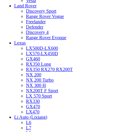
Vesta
Land Rover
Discovery Sport
Range Rover Vogue
Freelander
Defender
Discovery 4
Range Rover Evoque
Lexus
LX500D-LX600
LX570-LX450D
GX460
RX350 Long
RX350 RX270 RX200T
NX 200
NX 200 Turbo
NX 300 H
NX200T F Sport
LX 570 Sport
RX330
GX470
LX470
Li Auto (Lixiang)
L6
L7