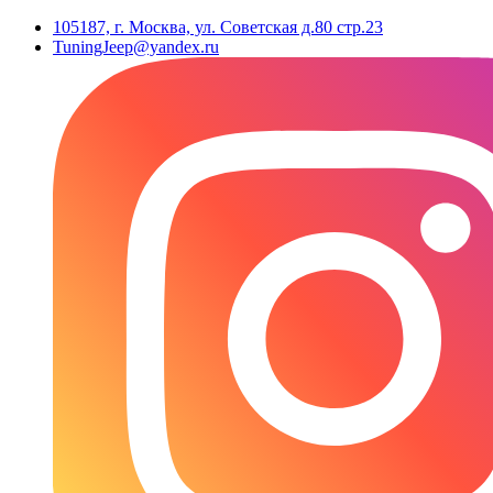
105187, г. Москва, ул. Советская д.80 стр.23
TuningJeep@yandex.ru