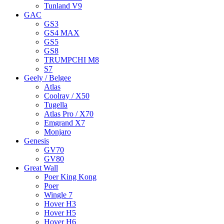
Tunland V9
GAC
GS3
GS4 MAX
GS5
GS8
TRUMPCHI M8
S7
Geely / Belgee
Atlas
Coolray / X50
Tugella
Atlas Pro / X70
Emgrand X7
Monjaro
Genesis
GV70
GV80
Great Wall
Poer King Kong
Poer
Wingle 7
Hover H3
Hover H5
Hover H6