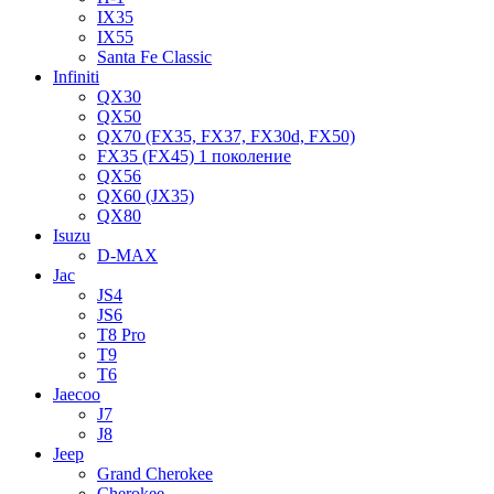
IX35
IX55
Santa Fe Classic
Infiniti
QX30
QX50
QX70 (FX35, FX37, FX30d, FX50)
FX35 (FX45) 1 поколение
QX56
QX60 (JX35)
QX80
Isuzu
D-MAX
Jac
JS4
JS6
T8 Pro
T9
T6
Jaecoo
J7
J8
Jeep
Grand Cherokee
Cherokee