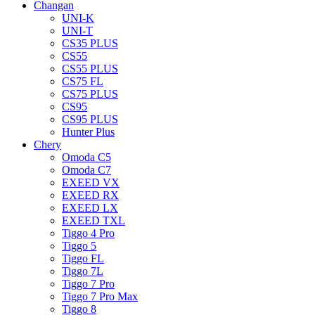
Changan
UNI-K
UNI-T
CS35 PLUS
CS55
CS55 PLUS
CS75 FL
CS75 PLUS
CS95
CS95 PLUS
Hunter Plus
Chery
Omoda C5
Omoda C7
EXEED VX
EXEED RX
EXEED LX
EXEED TXL
Tiggo 4 Pro
Tiggo 5
Tiggo FL
Tiggo 7L
Tiggo 7 Pro
Tiggo 7 Pro Max
Tiggo 8