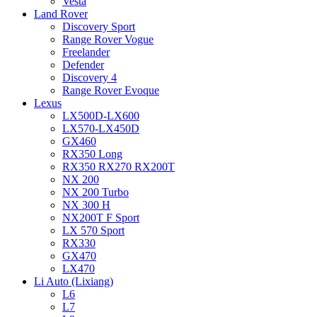
Vesta
Land Rover
Discovery Sport
Range Rover Vogue
Freelander
Defender
Discovery 4
Range Rover Evoque
Lexus
LX500D-LX600
LX570-LX450D
GX460
RX350 Long
RX350 RX270 RX200T
NX 200
NX 200 Turbo
NX 300 H
NX200T F Sport
LX 570 Sport
RX330
GX470
LX470
Li Auto (Lixiang)
L6
L7