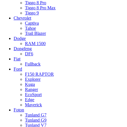
Tiggo 8 Pro
Tiggo 8 Pro Max
Tiggo 9
Chevrolet
Captiva
Tahoe
Trail Blazer
Dodge
RAM 1500
Dongfeng
DF6
Fiat
Fullback
Ford
F150 RAPTOR
Explorer
Kuga
Ranger
EcoSport
Edge
Maverick
Foton
Tunland G7
Tunland G9
Tunland V7