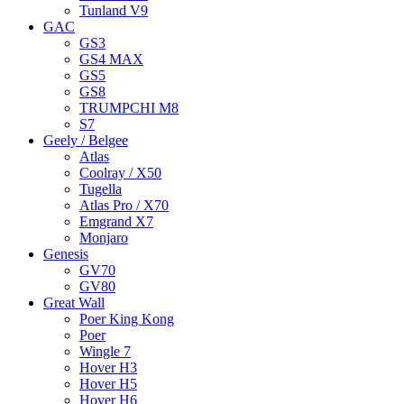
Tunland V9
GAC
GS3
GS4 MAX
GS5
GS8
TRUMPCHI M8
S7
Geely / Belgee
Atlas
Coolray / X50
Tugella
Atlas Pro / X70
Emgrand X7
Monjaro
Genesis
GV70
GV80
Great Wall
Poer King Kong
Poer
Wingle 7
Hover H3
Hover H5
Hover H6