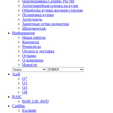
Нанокерамика Ceramic Pro 9H
Антигравийная пленка на кузов
Обработка кузова жидким стеклом
Полировка кузова
Антидождь
Защитные сетки радиатора
Шиномонтаж
Информация
Наши работы
Контакты
Реквизиты
Оплата и доставка
Отзывы
О компании
Новости
Audi
Q7
Q5
Q3
Q8
BAIC
BJ40 2.0L 4WD
Cadillac
Escalade