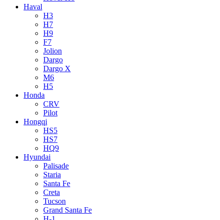
Haval
H3
H7
H9
F7
Jolion
Dargo
Dargo X
M6
H5
Honda
CRV
Pilot
Hongqi
HS5
HS7
HQ9
Hyundai
Palisade
Staria
Santa Fe
Creta
Tucson
Grand Santa Fe
H-1