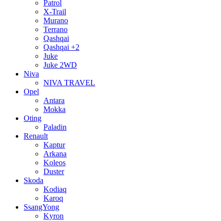
Patrol
X-Trail
Murano
Terrano
Qashqai
Qashqai +2
Juke
Juke 2WD
Niva
NIVA TRAVEL
Opel
Antara
Mokka
Oting
Paladin
Renault
Kaptur
Arkana
Koleos
Duster
Skoda
Kodiaq
Karoq
SsangYong
Kyron