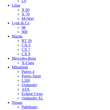
L9
Lifan
X 60
X 70
MyWay
Lynk & Co
08
900
Mazda
BT 50
CX-5
CX 7
CX 9
Mercedes-Benz
X-Class
Mitsubishi
Pajero 4
Pajero Sport
L200
Outlander
ASX
Eclipse Cross
Outlander XL
Nissan
Pathfinder