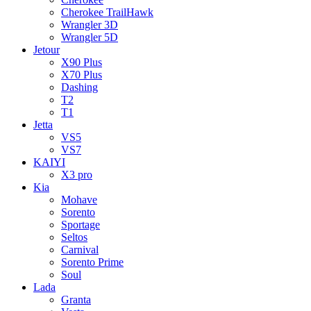
Cherokee TrailHawk
Wrangler 3D
Wrangler 5D
Jetour
X90 Plus
X70 Plus
Dashing
T2
T1
Jetta
VS5
VS7
KAIYI
X3 pro
Kia
Mohave
Sorento
Sportage
Seltos
Carnival
Sorento Prime
Soul
Lada
Granta