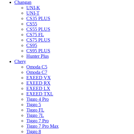
Changan
UNI-K
UNI-T
CS35 PLUS
CS55
CS55 PLUS
CS75 FL
CS75 PLUS
CS95
CS95 PLUS
Hunter Plus
Chery
Omoda C5
Omoda C7
EXEED VX
EXEED RX
EXEED LX
EXEED TXL
Tiggo 4 Pro
Tiggo 5
Tiggo FL
Tiggo 7L
Tiggo 7 Pro
Tiggo 7 Pro Max
Tiggo 8