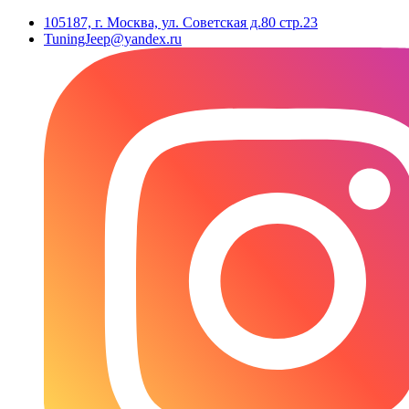
105187, г. Москва, ул. Советская д.80 стр.23
TuningJeep@yandex.ru