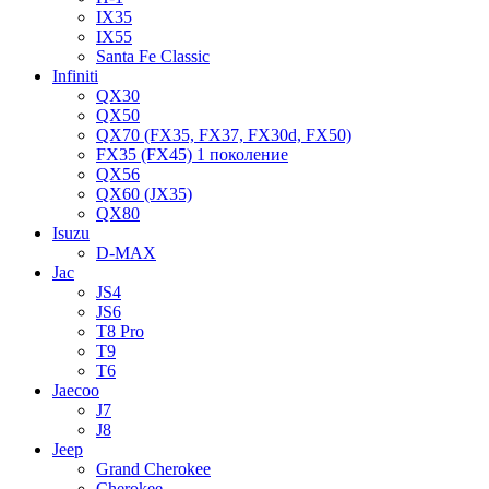
IX35
IX55
Santa Fe Classic
Infiniti
QX30
QX50
QX70 (FX35, FX37, FX30d, FX50)
FX35 (FX45) 1 поколение
QX56
QX60 (JX35)
QX80
Isuzu
D-MAX
Jac
JS4
JS6
T8 Pro
T9
T6
Jaecoo
J7
J8
Jeep
Grand Cherokee
Cherokee