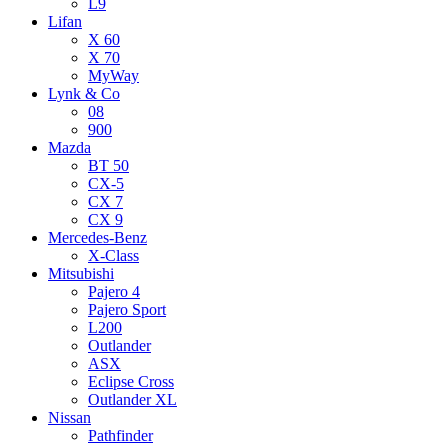
L9
Lifan
X 60
X 70
MyWay
Lynk & Co
08
900
Mazda
BT 50
CX-5
CX 7
CX 9
Mercedes-Benz
X-Class
Mitsubishi
Pajero 4
Pajero Sport
L200
Outlander
ASX
Eclipse Cross
Outlander XL
Nissan
Pathfinder