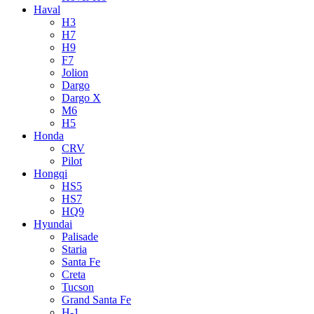
Haval
H3
H7
H9
F7
Jolion
Dargo
Dargo X
M6
H5
Honda
CRV
Pilot
Hongqi
HS5
HS7
HQ9
Hyundai
Palisade
Staria
Santa Fe
Creta
Tucson
Grand Santa Fe
H-1