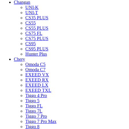
Changan
UNI-K
UNI-T
CS35 PLUS
CS55
CS55 PLUS
CS75 FL
CS75 PLUS
CS95
CS95 PLUS
Hunter Plus
Chery
Omoda C5
Omoda C7
EXEED VX
EXEED RX
EXEED LX
EXEED TXL
Tiggo 4 Pro
Tiggo 5
Tiggo FL
Tiggo 7L
Tiggo 7 Pro
Tiggo 7 Pro Max
Tiggo 8