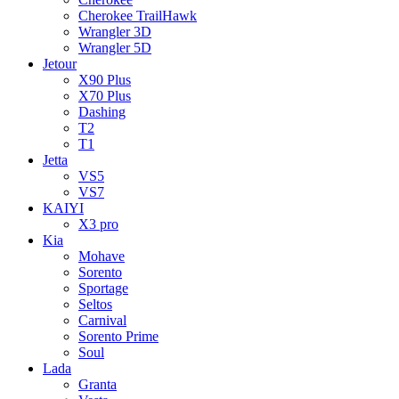
Cherokee TrailHawk
Wrangler 3D
Wrangler 5D
Jetour
X90 Plus
X70 Plus
Dashing
T2
T1
Jetta
VS5
VS7
KAIYI
X3 pro
Kia
Mohave
Sorento
Sportage
Seltos
Carnival
Sorento Prime
Soul
Lada
Granta