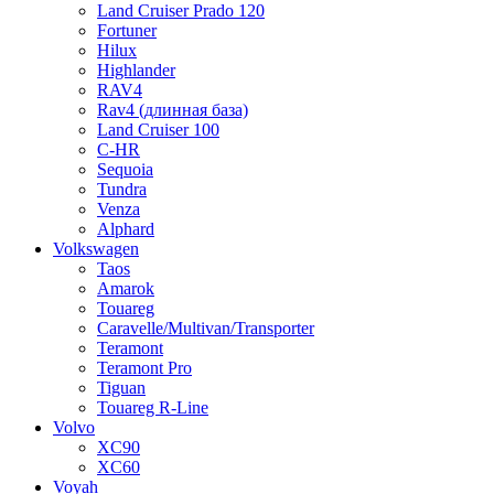
Land Cruiser Prado 120
Fortuner
Hilux
Highlander
RAV4
Rav4 (длинная база)
Land Cruiser 100
C-HR
Sequoia
Tundra
Venza
Alphard
Volkswagen
Taos
Amarok
Touareg
Caravelle/Multivan/Transporter
Teramont
Teramont Pro
Tiguan
Touareg R-Line
Volvo
XC90
XC60
Voyah