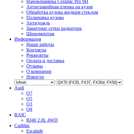
Нанокерамика Ceramic Pro 9H
Антигравийная пленка на кузов
Обработка кузова жидким стеклом
Полировка кузова
Антидождь
Защитные сетки радиатора
Шиномонтаж
Информация
Наши работы
Контакты
Реквизиты
Оплата и доставка
Отзывы
О компании
Новости
Audi
Q7
Q5
Q3
Q8
BAIC
BJ40 2.0L 4WD
Cadillac
Escalade