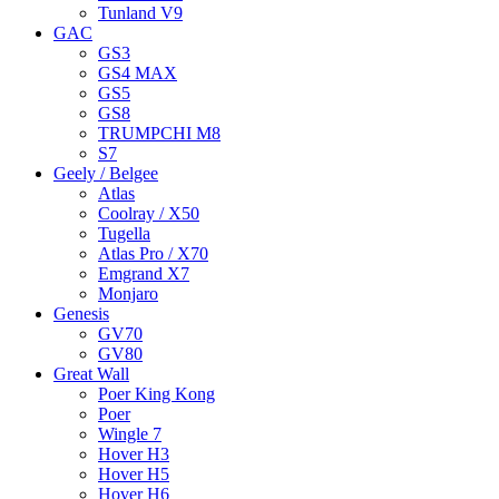
Tunland V9
GAC
GS3
GS4 MAX
GS5
GS8
TRUMPCHI M8
S7
Geely / Belgee
Atlas
Coolray / X50
Tugella
Atlas Pro / X70
Emgrand X7
Monjaro
Genesis
GV70
GV80
Great Wall
Poer King Kong
Poer
Wingle 7
Hover H3
Hover H5
Hover H6