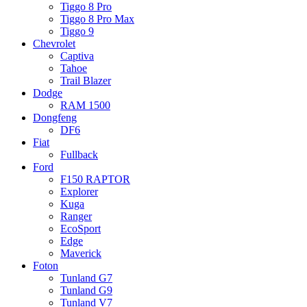
Tiggo 8 Pro
Tiggo 8 Pro Max
Tiggo 9
Chevrolet
Captiva
Tahoe
Trail Blazer
Dodge
RAM 1500
Dongfeng
DF6
Fiat
Fullback
Ford
F150 RAPTOR
Explorer
Kuga
Ranger
EcoSport
Edge
Maverick
Foton
Tunland G7
Tunland G9
Tunland V7