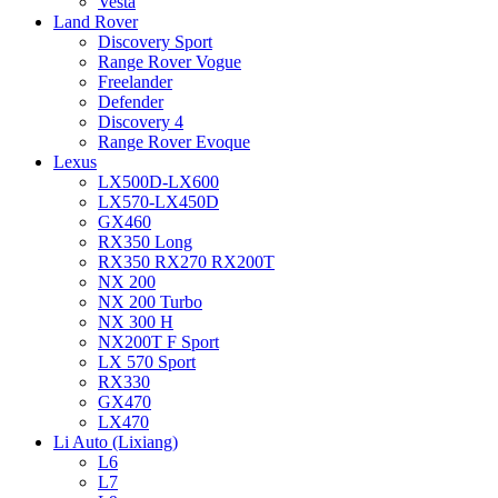
Vesta
Land Rover
Discovery Sport
Range Rover Vogue
Freelander
Defender
Discovery 4
Range Rover Evoque
Lexus
LX500D-LX600
LX570-LX450D
GX460
RX350 Long
RX350 RX270 RX200T
NX 200
NX 200 Turbo
NX 300 H
NX200T F Sport
LX 570 Sport
RX330
GX470
LX470
Li Auto (Lixiang)
L6
L7