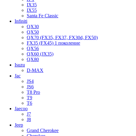
IX35
IX55
Santa Fe Classic
Infiniti
QX30
QX50
QX70 (FX35, FX37, FX30d, FX50)
FX35 (FX45) 1 поколение
QX56
QX60 (JX35)
QX80
Isuzu
D-MAX
Jac
JS4
JS6
T8 Pro
T9
T6
Jaecoo
J7
J8
Jeep
Grand Cherokee
Cherokee