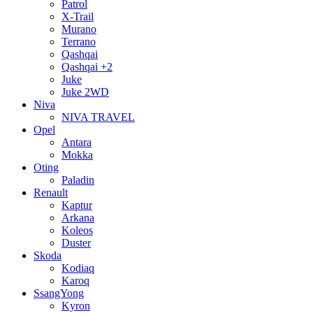
Patrol
X-Trail
Murano
Terrano
Qashqai
Qashqai +2
Juke
Juke 2WD
Niva
NIVA TRAVEL
Opel
Antara
Mokka
Oting
Paladin
Renault
Kaptur
Arkana
Koleos
Duster
Skoda
Kodiaq
Karoq
SsangYong
Kyron