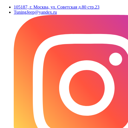
105187, г. Москва, ул. Советская д.80 стр.23
TuningJeep@yandex.ru