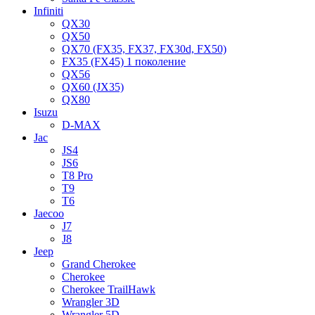
Infiniti
QX30
QX50
QX70 (FX35, FX37, FX30d, FX50)
FX35 (FX45) 1 поколение
QX56
QX60 (JX35)
QX80
Isuzu
D-MAX
Jac
JS4
JS6
T8 Pro
T9
T6
Jaecoo
J7
J8
Jeep
Grand Cherokee
Cherokee
Cherokee TrailHawk
Wrangler 3D
Wrangler 5D