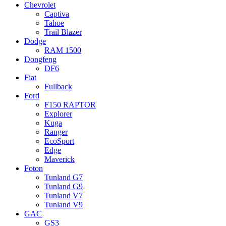
Chevrolet
Captiva
Tahoe
Trail Blazer
Dodge
RAM 1500
Dongfeng
DF6
Fiat
Fullback
Ford
F150 RAPTOR
Explorer
Kuga
Ranger
EcoSport
Edge
Maverick
Foton
Tunland G7
Tunland G9
Tunland V7
Tunland V9
GAC
GS3