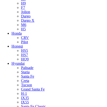
H9
F7
Jolion
Dargo
Dargo X
M6
H5
Honda
CRV
Pilot
Hongqi
HS5
HS7
HQ9
Hyundai
Palisade
Staria
Santa Fe
Creta
Tucson
Grand Santa Fe
H-1
IX35
IX55
Santa Fe Classic