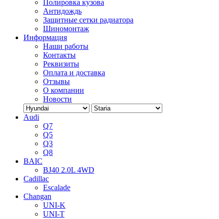
Полировка кузова
Антидождь
Защитные сетки радиатора
Шиномонтаж
Информация
Наши работы
Контакты
Реквизиты
Оплата и доставка
Отзывы
О компании
Новости
Audi
Q7
Q5
Q3
Q8
BAIC
BJ40 2.0L 4WD
Cadillac
Escalade
Changan
UNI-K
UNI-T