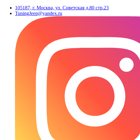
105187, г. Москва, ул. Советская д.80 стр.23
TuningJeep@yandex.ru