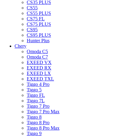
CS35 PLUS
CS55
CS55 PLUS
CS75 FL
CS75 PLUS
CS95
CS95 PLUS
Hunter Plus
Chery
Omoda C5
Omoda C7
EXEED VX
EXEED RX
EXEED LX
EXEED TXL
Tiggo 4 Pro
Tiggo 5
Tiggo FL
Tiggo 7L
Tiggo 7 Pro
Tiggo 7 Pro Max
Tiggo 8
Tiggo 8 Pro
Tiggo 8 Pro Max
Tiggo 9