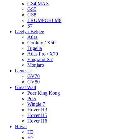
GS4 MAX
GS5
GS8
TRUMPCHI M8
S7
Geely / Belgee
Atlas
Coolray / X50
Tugella
Atlas Pro / X70
Emgrand X7
Monjaro
Genesis
GV70
GV80
Great Wall
Poer King Kong
Poer
Wingle 7
Hover H3
Hover H5
Hover H6
Haval
H3
H7