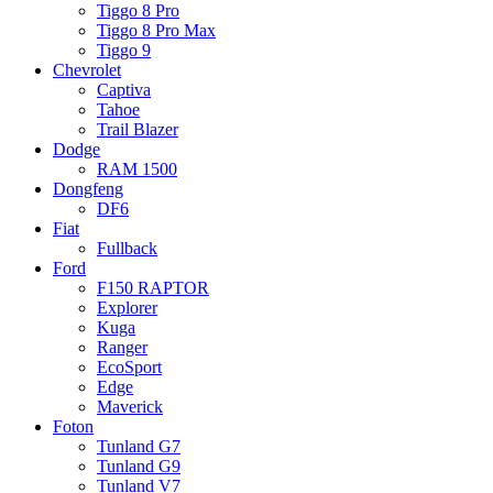
Tiggo 8 Pro
Tiggo 8 Pro Max
Tiggo 9
Chevrolet
Captiva
Tahoe
Trail Blazer
Dodge
RAM 1500
Dongfeng
DF6
Fiat
Fullback
Ford
F150 RAPTOR
Explorer
Kuga
Ranger
EcoSport
Edge
Maverick
Foton
Tunland G7
Tunland G9
Tunland V7