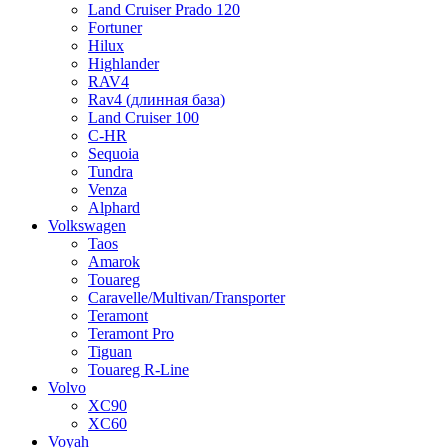
Land Cruiser Prado 120
Fortuner
Hilux
Highlander
RAV4
Rav4 (длинная база)
Land Cruiser 100
C-HR
Sequoia
Tundra
Venza
Alphard
Volkswagen
Taos
Amarok
Touareg
Caravelle/Multivan/Transporter
Teramont
Teramont Pro
Tiguan
Touareg R-Line
Volvo
XC90
XC60
Voyah