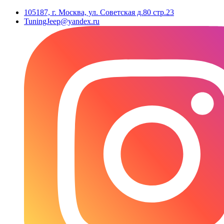
105187, г. Москва, ул. Советская д.80 стр.23
TuningJeep@yandex.ru