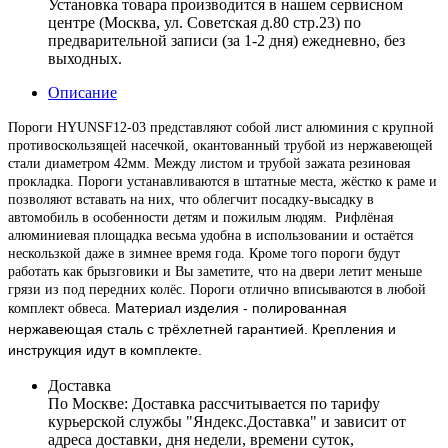
Установка товара производится в нашем сервисном
центре (Москва, ул. Советская д.80 стр.23) по
предварительной записи (за 1-2 дня) ежедневно, без
выходных.
Описание
Пороги HYUNSF12-03 представляют собой лист алюминия с крупной
противоскользящей насечкой, окантованный трубой из нержавеющей
стали диаметром 42мм. Между листом и трубой зажата резиновая
прокладка. Пороги устанавливаются в штатные места, жёстко к раме и
позволяют вставать на них, что облегчит посадку-высадку в
автомобиль в особенности детям и пожилым людям. Рифлёная
алюминиевая площадка весьма удобна в использовании и остаётся
нескользкой даже в зимнее время года. Кроме того пороги будут
работать как брызговики и Вы заметите, что на двери летит меньше
грязи из под передних колёс. Пороги отлично вписываются в любой
Материал изделия - полированная
комплект обвеса.
нержавеющая сталь с трёхлетней гарантией.
Крепления и
инструкция идут в комплекте.
Доставка
По Москве:
Доставка рассчитывается по тарифу
курьерской службы "Яндекс.Доставка" и зависит от
адреса доставки, дня недели, времени суток,