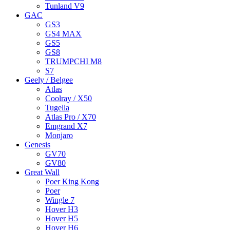
Tunland V9
GAC
GS3
GS4 MAX
GS5
GS8
TRUMPCHI M8
S7
Geely / Belgee
Atlas
Coolray / X50
Tugella
Atlas Pro / X70
Emgrand X7
Monjaro
Genesis
GV70
GV80
Great Wall
Poer King Kong
Poer
Wingle 7
Hover H3
Hover H5
Hover H6