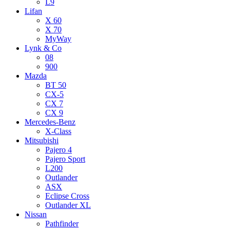
L9
Lifan
X 60
X 70
MyWay
Lynk & Co
08
900
Mazda
BT 50
CX-5
CX 7
CX 9
Mercedes-Benz
X-Class
Mitsubishi
Pajero 4
Pajero Sport
L200
Outlander
ASX
Eclipse Cross
Outlander XL
Nissan
Pathfinder