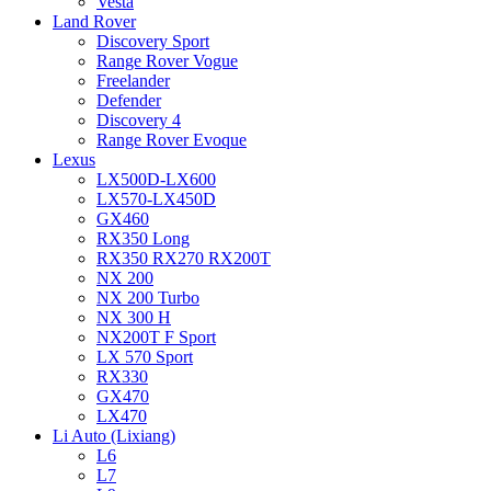
Vesta
Land Rover
Discovery Sport
Range Rover Vogue
Freelander
Defender
Discovery 4
Range Rover Evoque
Lexus
LX500D-LX600
LX570-LX450D
GX460
RX350 Long
RX350 RX270 RX200T
NX 200
NX 200 Turbo
NX 300 H
NX200T F Sport
LX 570 Sport
RX330
GX470
LX470
Li Auto (Lixiang)
L6
L7