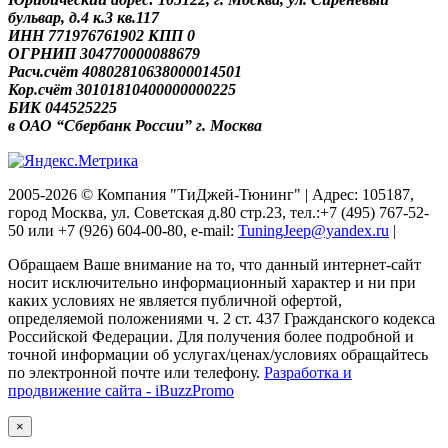
бульвар, д.4 к.3 кв.117
ИНН 771976761902 КПП 0
ОГРНИП 304770000088679
Расч.счёт 40802810638000014501
Кор.счёт 30101810400000000225
БИК 044525225
в ОАО “Сбербанк России” г. Москва
2005-2026 © Компания "ТиДжей-Тюнинг" | Адрес: 105187,
город Москва, ул. Советская д.80 стр.23, тел.:+7 (495) 767-52-
50 или +7 (926) 604-00-80, e-mail:
TuningJeep@yandex.ru
|
Обращаем Ваше внимание на то, что данный интернет-сайт
носит исключительно информационный характер и ни при
каких условиях не является публичной офертой,
определяемой положениями ч. 2 ст. 437 Гражданского кодекса
Российской Федерации. Для получения более подробной и
точной информации об услугах/ценах/условиях обращайтесь
по электронной почте или телефону.
Разработка и
продвижение сайта - iBuzzPromo
×