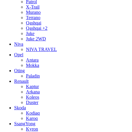
Patrol
X-Trail
Murano
Terrano
Qashqai
Qashqai +2
Juke
Juke 2WD
Niva
NIVA TRAVEL
Opel
Antara
Mokka
Oting
Paladin
Renault
Kaptur
Arkana
Koleos
Duster
Skoda
Kodiaq
Karoq
SsangYong
Kyron