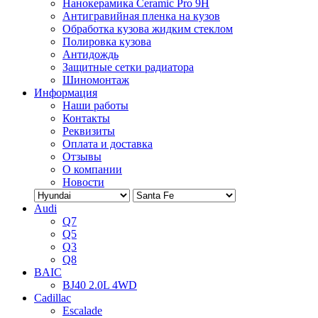
Нанокерамика Ceramic Pro 9H
Антигравийная пленка на кузов
Обработка кузова жидким стеклом
Полировка кузова
Антидождь
Защитные сетки радиатора
Шиномонтаж
Информация
Наши работы
Контакты
Реквизиты
Оплата и доставка
Отзывы
О компании
Новости
Audi
Q7
Q5
Q3
Q8
BAIC
BJ40 2.0L 4WD
Cadillac
Escalade