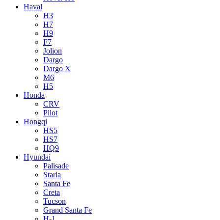
Haval
H3
H7
H9
F7
Jolion
Dargo
Dargo X
M6
H5
Honda
CRV
Pilot
Hongqi
HS5
HS7
HQ9
Hyundai
Palisade
Staria
Santa Fe
Creta
Tucson
Grand Santa Fe
H-1