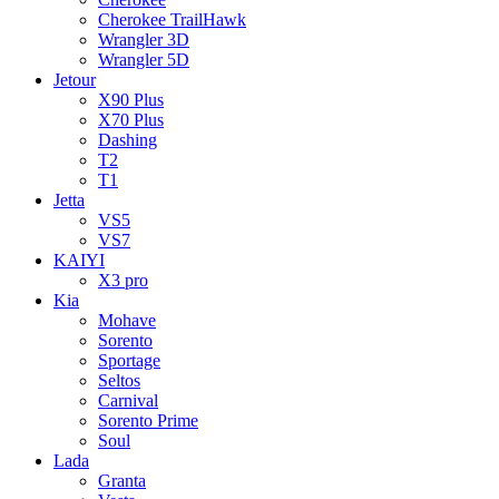
Cherokee TrailHawk
Wrangler 3D
Wrangler 5D
Jetour
X90 Plus
X70 Plus
Dashing
T2
T1
Jetta
VS5
VS7
KAIYI
X3 pro
Kia
Mohave
Sorento
Sportage
Seltos
Carnival
Sorento Prime
Soul
Lada
Granta