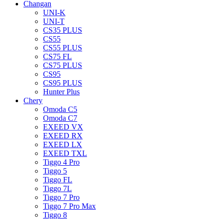
Changan
UNI-K
UNI-T
CS35 PLUS
CS55
CS55 PLUS
CS75 FL
CS75 PLUS
CS95
CS95 PLUS
Hunter Plus
Chery
Omoda C5
Omoda C7
EXEED VX
EXEED RX
EXEED LX
EXEED TXL
Tiggo 4 Pro
Tiggo 5
Tiggo FL
Tiggo 7L
Tiggo 7 Pro
Tiggo 7 Pro Max
Tiggo 8