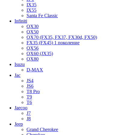
IX35
IX55
Santa Fe Classic
Infiniti
QX30
QX50
QX70 (FX35, FX37, FX30d, FX50)
FX35 (FX45) 1 поколение
QX56
QX60 (JX35)
QX80
Isuzu
D-MAX
Jac
JS4
JS6
T8 Pro
T9
T6
Jaecoo
J7
J8
Jeep
Grand Cherokee
Cherokee