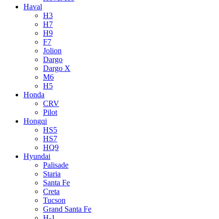
Haval
H3
H7
H9
F7
Jolion
Dargo
Dargo X
M6
H5
Honda
CRV
Pilot
Hongqi
HS5
HS7
HQ9
Hyundai
Palisade
Staria
Santa Fe
Creta
Tucson
Grand Santa Fe
H-1