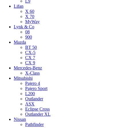
L9
Lifan
X 60
X 70
MyWay
Lynk & Co
08
900
Mazda
BT 50
CX-5
CX 7
CX 9
Mercedes-Benz
X-Class
Mitsubishi
Pajero 4
Pajero Sport
L200
Outlander
ASX
Eclipse Cross
Outlander XL
Nissan
Pathfinder