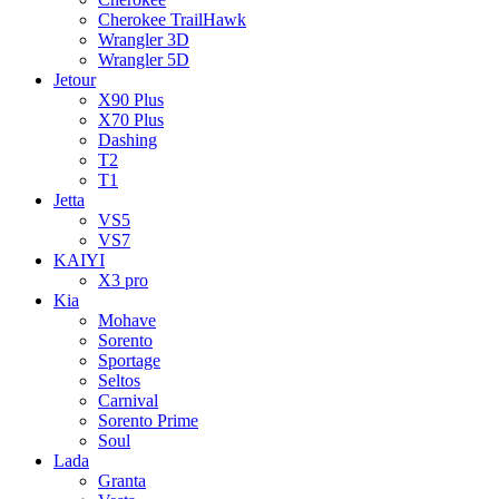
Cherokee TrailHawk
Wrangler 3D
Wrangler 5D
Jetour
X90 Plus
X70 Plus
Dashing
T2
T1
Jetta
VS5
VS7
KAIYI
X3 pro
Kia
Mohave
Sorento
Sportage
Seltos
Carnival
Sorento Prime
Soul
Lada
Granta