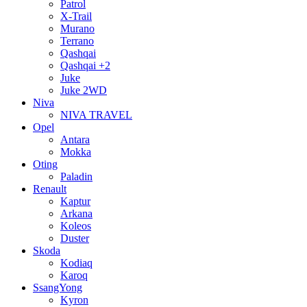
Patrol
X-Trail
Murano
Terrano
Qashqai
Qashqai +2
Juke
Juke 2WD
Niva
NIVA TRAVEL
Opel
Antara
Mokka
Oting
Paladin
Renault
Kaptur
Arkana
Koleos
Duster
Skoda
Kodiaq
Karoq
SsangYong
Kyron