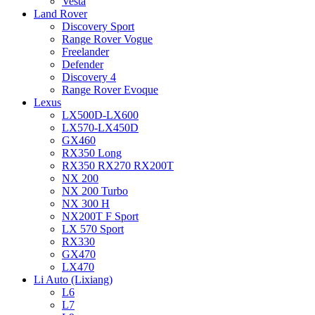
Vesta
Land Rover
Discovery Sport
Range Rover Vogue
Freelander
Defender
Discovery 4
Range Rover Evoque
Lexus
LX500D-LX600
LX570-LX450D
GX460
RX350 Long
RX350 RX270 RX200T
NX 200
NX 200 Turbo
NX 300 H
NX200T F Sport
LX 570 Sport
RX330
GX470
LX470
Li Auto (Lixiang)
L6
L7