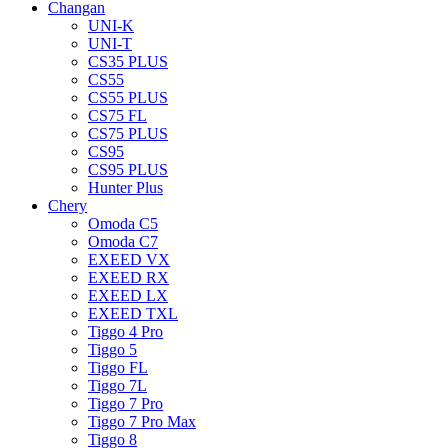
Changan
UNI-K
UNI-T
CS35 PLUS
CS55
CS55 PLUS
CS75 FL
CS75 PLUS
CS95
CS95 PLUS
Hunter Plus
Chery
Omoda C5
Omoda C7
EXEED VX
EXEED RX
EXEED LX
EXEED TXL
Tiggo 4 Pro
Tiggo 5
Tiggo FL
Tiggo 7L
Tiggo 7 Pro
Tiggo 7 Pro Max
Tiggo 8