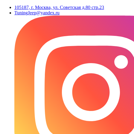
105187, г. Москва, ул. Советская д.80 стр.23
TuningJeep@yandex.ru