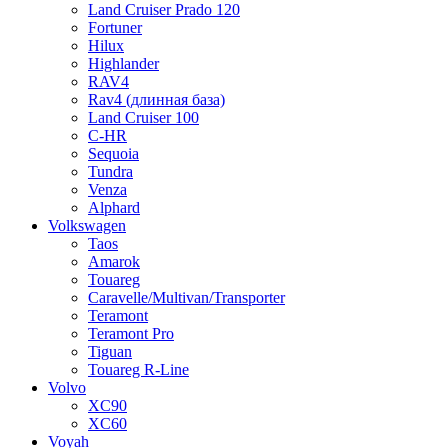
Land Cruiser Prado 120
Fortuner
Hilux
Highlander
RAV4
Rav4 (длинная база)
Land Cruiser 100
C-HR
Sequoia
Tundra
Venza
Alphard
Volkswagen
Taos
Amarok
Touareg
Caravelle/Multivan/Transporter
Teramont
Teramont Pro
Tiguan
Touareg R-Line
Volvo
XC90
XC60
Voyah