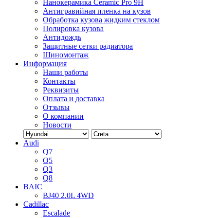
Нанокерамика Ceramic Pro 9H
Антигравийная пленка на кузов
Обработка кузова жидким стеклом
Полировка кузова
Антидождь
Защитные сетки радиатора
Шиномонтаж
Информация
Наши работы
Контакты
Реквизиты
Оплата и доставка
Отзывы
О компании
Новости
Audi
Q7
Q5
Q3
Q8
BAIC
BJ40 2.0L 4WD
Cadillac
Escalade