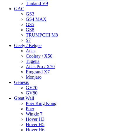
Tunland V9
GAC
GS3
GS4 MAX
GS5
GS8
TRUMPCHI M8
S7
Geely / Belgee
Atlas
Coolray / X50
Tugella
Atlas Pro / X70
Emgrand X7
Monjaro
Genesis
GV70
GV80
Great Wall
Poer King Kong
Poer
Wingle 7
Hover H3
Hover H5
Hover H6