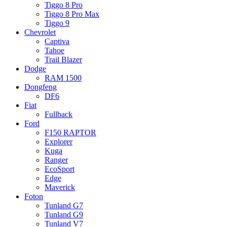
Tiggo 8 Pro
Tiggo 8 Pro Max
Tiggo 9
Chevrolet
Captiva
Tahoe
Trail Blazer
Dodge
RAM 1500
Dongfeng
DF6
Fiat
Fullback
Ford
F150 RAPTOR
Explorer
Kuga
Ranger
EcoSport
Edge
Maverick
Foton
Tunland G7
Tunland G9
Tunland V7