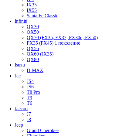
IX35
IX55
Santa Fe Classic
Infiniti
QX30
QX50
QX70 (FX35, FX37, FX30d, FX50)
FX35 (FX45) 1 поколение
QX56
QX60 (JX35)
QX80
Isuzu
D-MAX
Jac
JS4
JS6
T8 Pro
T9
T6
Jaecoo
J7
J8
Jeep
Grand Cherokee
Cherokee