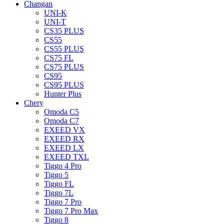
Changan
UNI-K
UNI-T
CS35 PLUS
CS55
CS55 PLUS
CS75 FL
CS75 PLUS
CS95
CS95 PLUS
Hunter Plus
Chery
Omoda C5
Omoda C7
EXEED VX
EXEED RX
EXEED LX
EXEED TXL
Tiggo 4 Pro
Tiggo 5
Tiggo FL
Tiggo 7L
Tiggo 7 Pro
Tiggo 7 Pro Max
Tiggo 8