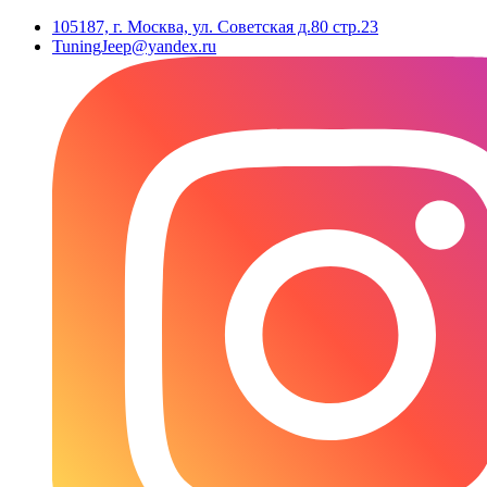
105187, г. Москва, ул. Советская д.80 стр.23
TuningJeep@yandex.ru