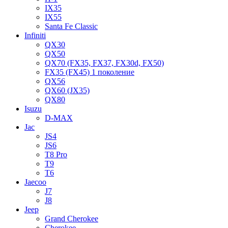
IX35
IX55
Santa Fe Classic
Infiniti
QX30
QX50
QX70 (FX35, FX37, FX30d, FX50)
FX35 (FX45) 1 поколение
QX56
QX60 (JX35)
QX80
Isuzu
D-MAX
Jac
JS4
JS6
T8 Pro
T9
T6
Jaecoo
J7
J8
Jeep
Grand Cherokee
Cherokee