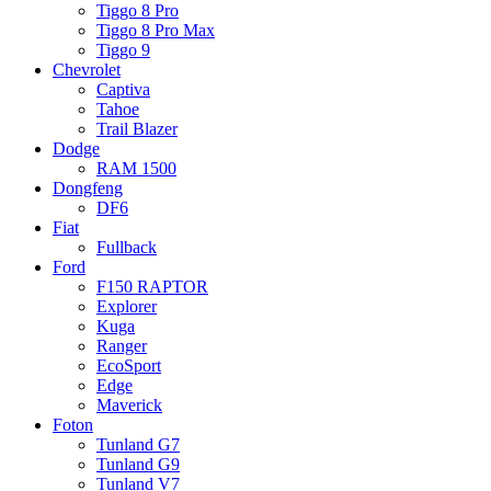
Tiggo 8 Pro
Tiggo 8 Pro Max
Tiggo 9
Chevrolet
Captiva
Tahoe
Trail Blazer
Dodge
RAM 1500
Dongfeng
DF6
Fiat
Fullback
Ford
F150 RAPTOR
Explorer
Kuga
Ranger
EcoSport
Edge
Maverick
Foton
Tunland G7
Tunland G9
Tunland V7