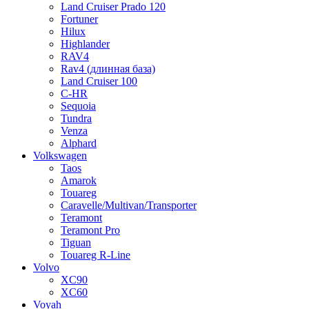
Land Cruiser Prado 120
Fortuner
Hilux
Highlander
RAV4
Rav4 (длинная база)
Land Cruiser 100
C-HR
Sequoia
Tundra
Venza
Alphard
Volkswagen
Taos
Amarok
Touareg
Caravelle/Multivan/Transporter
Teramont
Teramont Pro
Tiguan
Touareg R-Line
Volvo
XC90
XC60
Voyah