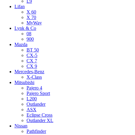
L9
Lifan
X 60
X 70
MyWay
Lynk & Co
08
900
Mazda
BT 50
CX-5
CX 7
CX 9
Mercedes-Benz
X-Class
Mitsubishi
Pajero 4
Pajero Sport
L200
Outlander
ASX
Eclipse Cross
Outlander XL
Nissan
Pathfinder