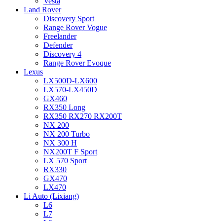
Vesta
Land Rover
Discovery Sport
Range Rover Vogue
Freelander
Defender
Discovery 4
Range Rover Evoque
Lexus
LX500D-LX600
LX570-LX450D
GX460
RX350 Long
RX350 RX270 RX200T
NX 200
NX 200 Turbo
NX 300 H
NX200T F Sport
LX 570 Sport
RX330
GX470
LX470
Li Auto (Lixiang)
L6
L7