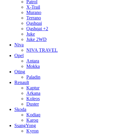
Patrol
X-Trail
Murano
Terrano
Qashqai
Qashqai +2
Juke
Juke 2WD
Niva
NIVA TRAVEL
Opel
Antara
Mokka
Oting
Paladin
Renault
Kaptur
Arkana
Koleos
Duster
Skoda
Kodiaq
Karoq
SsangYong
Kyron