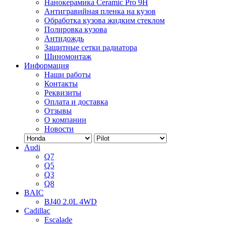
Нанокерамика Ceramic Pro 9H
Антигравийная пленка на кузов
Обработка кузова жидким стеклом
Полировка кузова
Антидождь
Защитные сетки радиатора
Шиномонтаж
Информация
Наши работы
Контакты
Реквизиты
Оплата и доставка
Отзывы
О компании
Новости
Audi
Q7
Q5
Q3
Q8
BAIC
BJ40 2.0L 4WD
Cadillac
Escalade