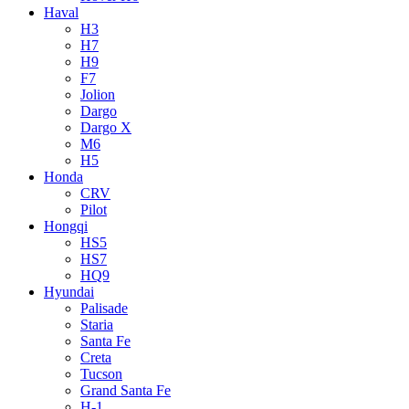
Haval
H3
H7
H9
F7
Jolion
Dargo
Dargo X
M6
H5
Honda
CRV
Pilot
Hongqi
HS5
HS7
HQ9
Hyundai
Palisade
Staria
Santa Fe
Creta
Tucson
Grand Santa Fe
H-1