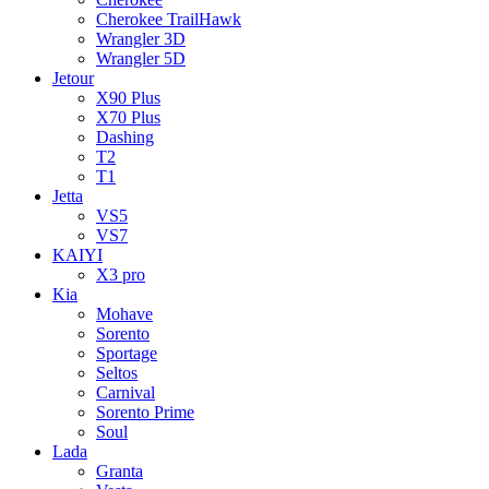
Cherokee TrailHawk
Wrangler 3D
Wrangler 5D
Jetour
X90 Plus
X70 Plus
Dashing
T2
T1
Jetta
VS5
VS7
KAIYI
X3 pro
Kia
Mohave
Sorento
Sportage
Seltos
Carnival
Sorento Prime
Soul
Lada
Granta