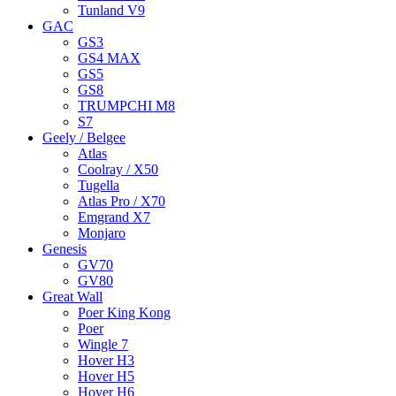
Tunland V9
GAC
GS3
GS4 MAX
GS5
GS8
TRUMPCHI M8
S7
Geely / Belgee
Atlas
Coolray / X50
Tugella
Atlas Pro / X70
Emgrand X7
Monjaro
Genesis
GV70
GV80
Great Wall
Poer King Kong
Poer
Wingle 7
Hover H3
Hover H5
Hover H6