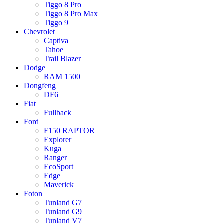
Tiggo 8 Pro
Tiggo 8 Pro Max
Tiggo 9
Chevrolet
Captiva
Tahoe
Trail Blazer
Dodge
RAM 1500
Dongfeng
DF6
Fiat
Fullback
Ford
F150 RAPTOR
Explorer
Kuga
Ranger
EcoSport
Edge
Maverick
Foton
Tunland G7
Tunland G9
Tunland V7