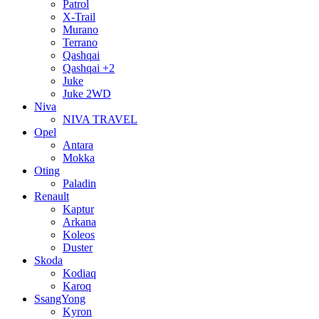
Patrol
X-Trail
Murano
Terrano
Qashqai
Qashqai +2
Juke
Juke 2WD
Niva
NIVA TRAVEL
Opel
Antara
Mokka
Oting
Paladin
Renault
Kaptur
Arkana
Koleos
Duster
Skoda
Kodiaq
Karoq
SsangYong
Kyron