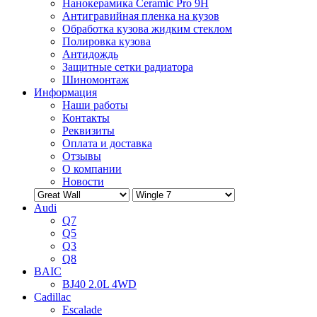
Нанокерамика Ceramic Pro 9H
Антигравийная пленка на кузов
Обработка кузова жидким стеклом
Полировка кузова
Антидождь
Защитные сетки радиатора
Шиномонтаж
Информация
Наши работы
Контакты
Реквизиты
Оплата и доставка
Отзывы
О компании
Новости
Audi
Q7
Q5
Q3
Q8
BAIC
BJ40 2.0L 4WD
Cadillac
Escalade