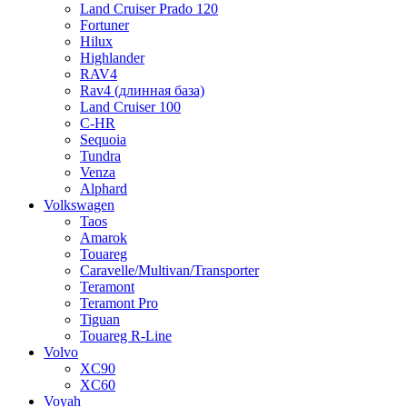
Land Cruiser Prado 120
Fortuner
Hilux
Highlander
RAV4
Rav4 (длинная база)
Land Cruiser 100
C-HR
Sequoia
Tundra
Venza
Alphard
Volkswagen
Taos
Amarok
Touareg
Caravelle/Multivan/Transporter
Teramont
Teramont Pro
Tiguan
Touareg R-Line
Volvo
XC90
XC60
Voyah