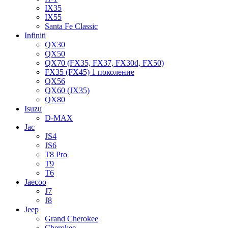
IX35
IX55
Santa Fe Classic
Infiniti
QX30
QX50
QX70 (FX35, FX37, FX30d, FX50)
FX35 (FX45) 1 поколение
QX56
QX60 (JX35)
QX80
Isuzu
D-MAX
Jac
JS4
JS6
T8 Pro
T9
T6
Jaecoo
J7
J8
Jeep
Grand Cherokee
Cherokee