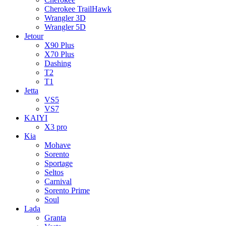
Cherokee TrailHawk
Wrangler 3D
Wrangler 5D
Jetour
X90 Plus
X70 Plus
Dashing
T2
T1
Jetta
VS5
VS7
KAIYI
X3 pro
Kia
Mohave
Sorento
Sportage
Seltos
Carnival
Sorento Prime
Soul
Lada
Granta