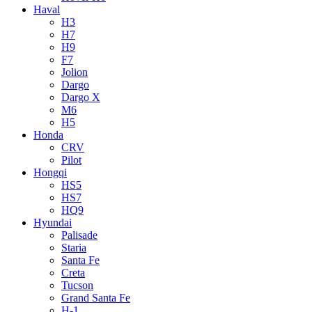
Haval
H3
H7
H9
F7
Jolion
Dargo
Dargo X
M6
H5
Honda
CRV
Pilot
Hongqi
HS5
HS7
HQ9
Hyundai
Palisade
Staria
Santa Fe
Creta
Tucson
Grand Santa Fe
H-1