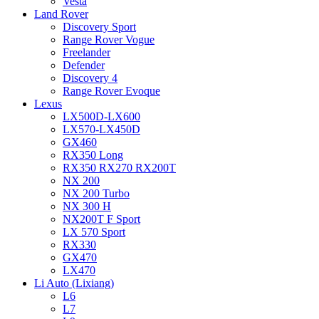
Vesta
Land Rover
Discovery Sport
Range Rover Vogue
Freelander
Defender
Discovery 4
Range Rover Evoque
Lexus
LX500D-LX600
LX570-LX450D
GX460
RX350 Long
RX350 RX270 RX200T
NX 200
NX 200 Turbo
NX 300 H
NX200T F Sport
LX 570 Sport
RX330
GX470
LX470
Li Auto (Lixiang)
L6
L7