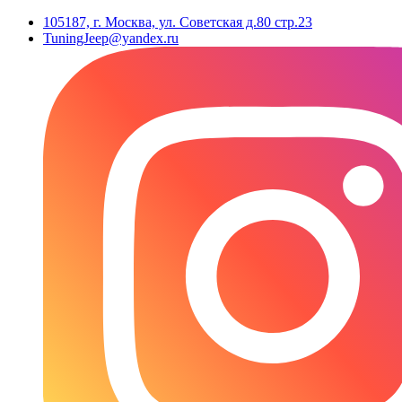
105187, г. Москва, ул. Советская д.80 стр.23
TuningJeep@yandex.ru