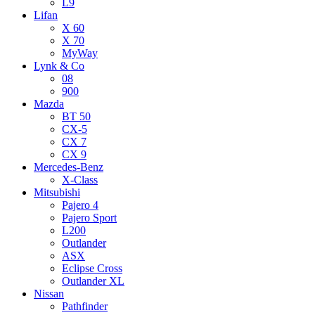
L9
Lifan
X 60
X 70
MyWay
Lynk & Co
08
900
Mazda
BT 50
CX-5
CX 7
CX 9
Mercedes-Benz
X-Class
Mitsubishi
Pajero 4
Pajero Sport
L200
Outlander
ASX
Eclipse Cross
Outlander XL
Nissan
Pathfinder