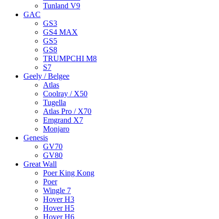
Tunland V9
GAC
GS3
GS4 MAX
GS5
GS8
TRUMPCHI M8
S7
Geely / Belgee
Atlas
Coolray / X50
Tugella
Atlas Pro / X70
Emgrand X7
Monjaro
Genesis
GV70
GV80
Great Wall
Poer King Kong
Poer
Wingle 7
Hover H3
Hover H5
Hover H6