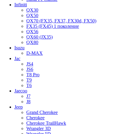
Infiniti
QX30
QX50
QX70 (FX35, FX37, FX30d, FX50)
FX35 (FX45) 1 поколение
QX56
QX60 (JX35)
QX80
Isuzu
D-MAX
Jac
JS4
JS6
T8 Pro
T9
T6
Jaecoo
J7
J8
Jeep
Grand Cherokee
Cherokee
Cherokee TrailHawk
Wrangler 3D
Wrangler 5D