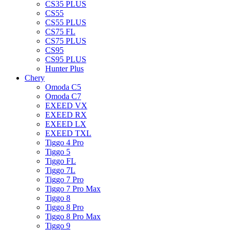
CS35 PLUS
CS55
CS55 PLUS
CS75 FL
CS75 PLUS
CS95
CS95 PLUS
Hunter Plus
Chery
Omoda C5
Omoda C7
EXEED VX
EXEED RX
EXEED LX
EXEED TXL
Tiggo 4 Pro
Tiggo 5
Tiggo FL
Tiggo 7L
Tiggo 7 Pro
Tiggo 7 Pro Max
Tiggo 8
Tiggo 8 Pro
Tiggo 8 Pro Max
Tiggo 9