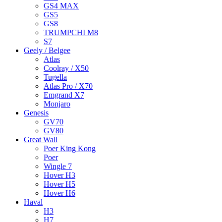
GS4 MAX
GS5
GS8
TRUMPCHI M8
S7
Geely / Belgee
Atlas
Coolray / X50
Tugella
Atlas Pro / X70
Emgrand X7
Monjaro
Genesis
GV70
GV80
Great Wall
Poer King Kong
Poer
Wingle 7
Hover H3
Hover H5
Hover H6
Haval
H3
H7