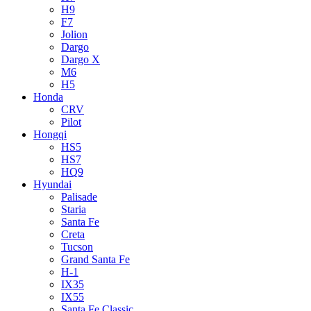
H9
F7
Jolion
Dargo
Dargo X
M6
H5
Honda
CRV
Pilot
Hongqi
HS5
HS7
HQ9
Hyundai
Palisade
Staria
Santa Fe
Creta
Tucson
Grand Santa Fe
H-1
IX35
IX55
Santa Fe Classic