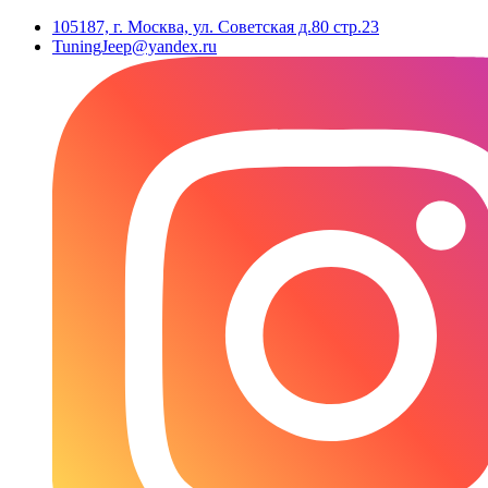
105187, г. Москва, ул. Советская д.80 стр.23
TuningJeep@yandex.ru