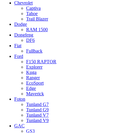
Chevrolet
Captiva
Tahoe
Trail Blazer
Dodge
RAM 1500
Dongfeng
DF6
Fiat
Fullback
Ford
F150 RAPTOR
Explorer
Kuga
Ranger
EcoSport
Edge
Maverick
Foton
Tunland G7
Tunland G9
Tunland V7
Tunland V9
GAC
GS3