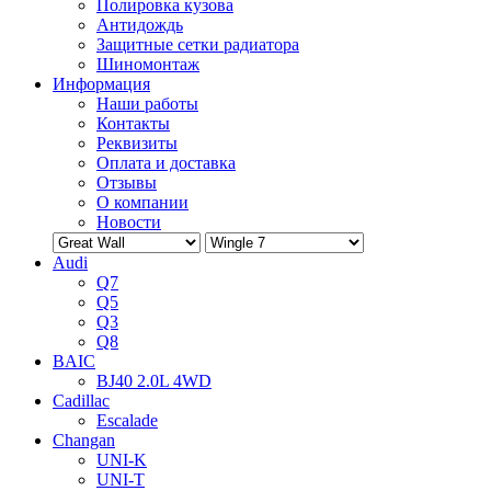
Полировка кузова
Антидождь
Защитные сетки радиатора
Шиномонтаж
Информация
Наши работы
Контакты
Реквизиты
Оплата и доставка
Отзывы
О компании
Новости
Audi
Q7
Q5
Q3
Q8
BAIC
BJ40 2.0L 4WD
Cadillac
Escalade
Changan
UNI-K
UNI-T