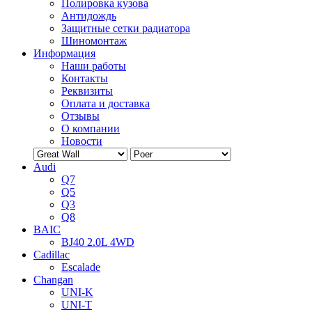
Полировка кузова
Антидождь
Защитные сетки радиатора
Шиномонтаж
Информация
Наши работы
Контакты
Реквизиты
Оплата и доставка
Отзывы
О компании
Новости
Audi
Q7
Q5
Q3
Q8
BAIC
BJ40 2.0L 4WD
Cadillac
Escalade
Changan
UNI-K
UNI-T