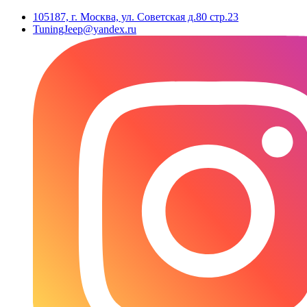
105187, г. Москва, ул. Советская д.80 стр.23
TuningJeep@yandex.ru