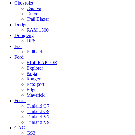
Chevrolet
Captiva
Tahoe
Trail Blazer
Dodge
RAM 1500
Dongfeng
DF6
Fiat
Fullback
Ford
F150 RAPTOR
Explorer
Kuga
Ranger
EcoSport
Edge
Maverick
Foton
Tunland G7
Tunland G9
Tunland V7
Tunland V9
GAC
GS3