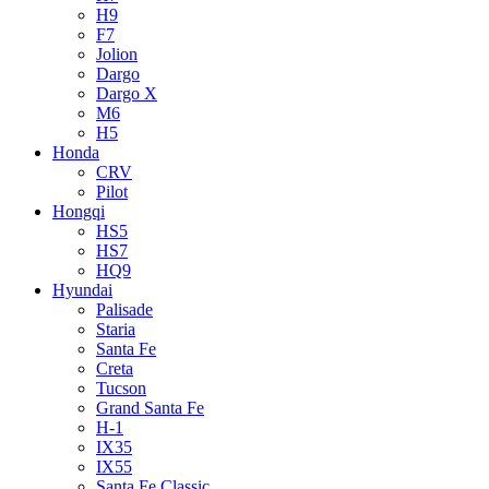
H9
F7
Jolion
Dargo
Dargo X
M6
H5
Honda
CRV
Pilot
Hongqi
HS5
HS7
HQ9
Hyundai
Palisade
Staria
Santa Fe
Creta
Tucson
Grand Santa Fe
H-1
IX35
IX55
Santa Fe Classic