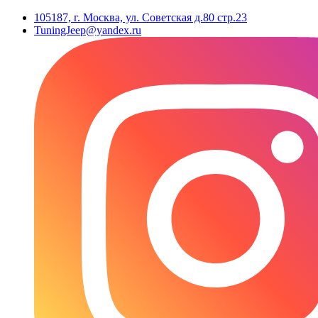
105187, г. Москва, ул. Советская д.80 стр.23
TuningJeep@yandex.ru