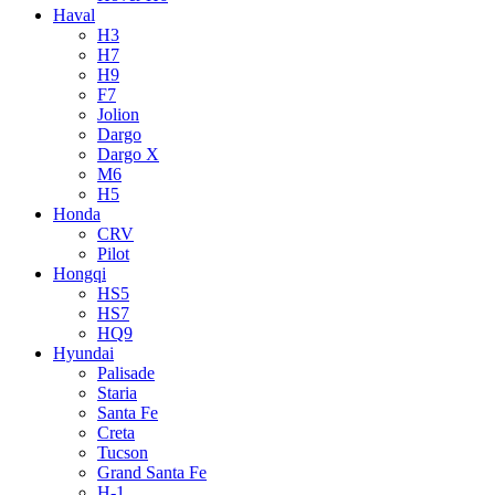
Haval
H3
H7
H9
F7
Jolion
Dargo
Dargo X
M6
H5
Honda
CRV
Pilot
Hongqi
HS5
HS7
HQ9
Hyundai
Palisade
Staria
Santa Fe
Creta
Tucson
Grand Santa Fe
H-1