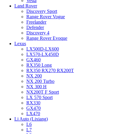
Vesta
Land Rover
Discovery Sport
Range Rover Vogue
Freelander
Defender
Discovery 4
Range Rover Evoque
Lexus
LX500D-LX600
LX570-LX450D
GX460
RX350 Long
RX350 RX270 RX200T
NX 200
NX 200 Turbo
NX 300 H
NX200T F Sport
LX 570 Sport
RX330
GX470
LX470
Li Auto (Lixiang)
L6
L7