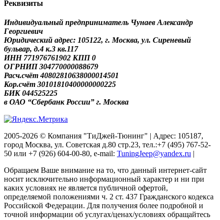
Реквизиты
Индивидуальный предприниматель Чунаев Александр
Георгиевич
Юридический адрес: 105122, г. Москва, ул. Сиреневый
бульвар, д.4 к.3 кв.117
ИНН 771976761902 КПП 0
ОГРНИП 304770000088679
Расч.счёт 40802810638000014501
Кор.счёт 30101810400000000225
БИК 044525225
в ОАО “Сбербанк России” г. Москва
2005-2026 © Компания "ТиДжей-Тюнинг" | Адрес: 105187,
город Москва, ул. Советская д.80 стр.23, тел.:+7 (495) 767-52-
50 или +7 (926) 604-00-80, e-mail:
TuningJeep@yandex.ru
|
Обращаем Ваше внимание на то, что данный интернет-сайт
носит исключительно информационный характер и ни при
каких условиях не является публичной офертой,
определяемой положениями ч. 2 ст. 437 Гражданского кодекса
Российской Федерации. Для получения более подробной и
точной информации об услугах/ценах/условиях обращайтесь