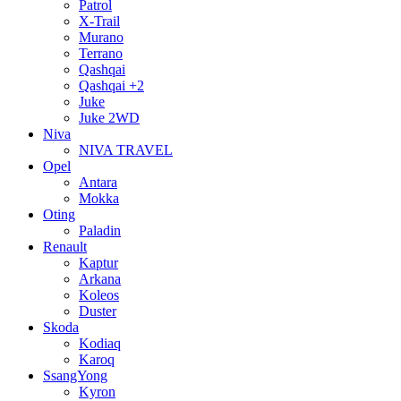
Patrol
X-Trail
Murano
Terrano
Qashqai
Qashqai +2
Juke
Juke 2WD
Niva
NIVA TRAVEL
Opel
Antara
Mokka
Oting
Paladin
Renault
Kaptur
Arkana
Koleos
Duster
Skoda
Kodiaq
Karoq
SsangYong
Kyron