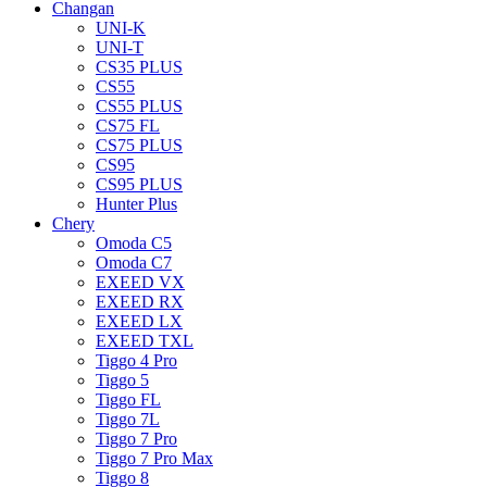
Changan
UNI-K
UNI-T
CS35 PLUS
CS55
CS55 PLUS
CS75 FL
CS75 PLUS
CS95
CS95 PLUS
Hunter Plus
Chery
Omoda C5
Omoda C7
EXEED VX
EXEED RX
EXEED LX
EXEED TXL
Tiggo 4 Pro
Tiggo 5
Tiggo FL
Tiggo 7L
Tiggo 7 Pro
Tiggo 7 Pro Max
Tiggo 8