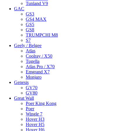
Tunland V9
GAC
GS3
GS4 MAX
GS5
GS8
TRUMPCHI M8
S7
Geely / Belgee
Atlas
Coolray / X50
Tugella
Atlas Pro / X70
Emgrand X7
Monjaro
Genesis
GV70
GV80
Great Wall
Poer King Kong
Poer
Wingle 7
Hover H3
Hover H5
Hover H6