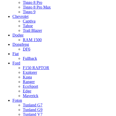
Tiggo 8 Pro
Tiggo 8 Pro Max
Tiggo 9
Chevrolet
Captiva
Tahoe
Trail Blazer
Dodge
RAM 1500
Dongfeng
DF6
Fiat
Fullback
Ford
F150 RAPTOR
Explorer
Kuga
Ranger
EcoSport
Edge
Maverick
Foton
Tunland G7
Tunland G9
Tunland V7