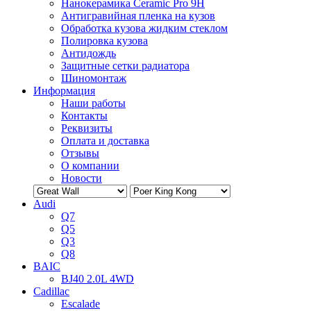
Нанокерамика Ceramic Pro 9H
Антигравийная пленка на кузов
Обработка кузова жидким стеклом
Полировка кузова
Антидождь
Защитные сетки радиатора
Шиномонтаж
Информация
Наши работы
Контакты
Реквизиты
Оплата и доставка
Отзывы
О компании
Новости
Audi
Q7
Q5
Q3
Q8
BAIC
BJ40 2.0L 4WD
Cadillac
Escalade