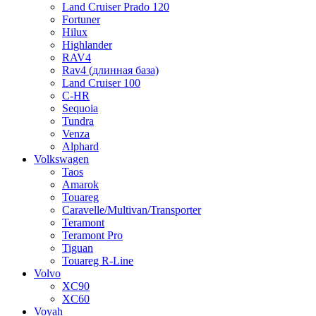
Land Cruiser Prado 120
Fortuner
Hilux
Highlander
RAV4
Rav4 (длинная база)
Land Cruiser 100
C-HR
Sequoia
Tundra
Venza
Alphard
Volkswagen
Taos
Amarok
Touareg
Caravelle/Multivan/Transporter
Teramont
Teramont Pro
Tiguan
Touareg R-Line
Volvo
XC90
XC60
Voyah