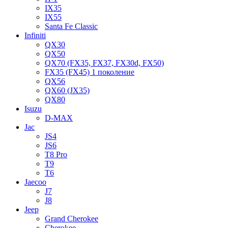
IX35
IX55
Santa Fe Classic
Infiniti
QX30
QX50
QX70 (FX35, FX37, FX30d, FX50)
FX35 (FX45) 1 поколение
QX56
QX60 (JX35)
QX80
Isuzu
D-MAX
Jac
JS4
JS6
T8 Pro
T9
T6
Jaecoo
J7
J8
Jeep
Grand Cherokee
Cherokee