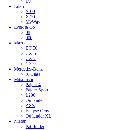
L9
Lifan
X 60
X 70
MyWay
Lynk & Co
08
900
Mazda
BT 50
CX-5
CX 7
CX 9
Mercedes-Benz
X-Class
Mitsubishi
Pajero 4
Pajero Sport
L200
Outlander
ASX
Eclipse Cross
Outlander XL
Nissan
Pathfinder