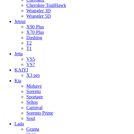
Cherokee TrailHawk
Wrangler 3D
Wrangler 5D
Jetour
X90 Plus
X70 Plus
Dashing
T2
T1
Jetta
VS5
VS7
KAIYI
X3 pro
Kia
Mohave
Sorento
Sportage
Seltos
Carnival
Sorento Prime
Soul
Lada
Granta