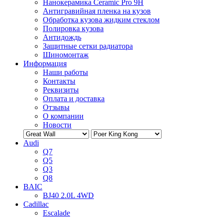
Нанокерамика Ceramic Pro 9H
Антигравийная пленка на кузов
Обработка кузова жидким стеклом
Полировка кузова
Антидождь
Защитные сетки радиатора
Шиномонтаж
Информация
Наши работы
Контакты
Реквизиты
Оплата и доставка
Отзывы
О компании
Новости
Audi
Q7
Q5
Q3
Q8
BAIC
BJ40 2.0L 4WD
Cadillac
Escalade