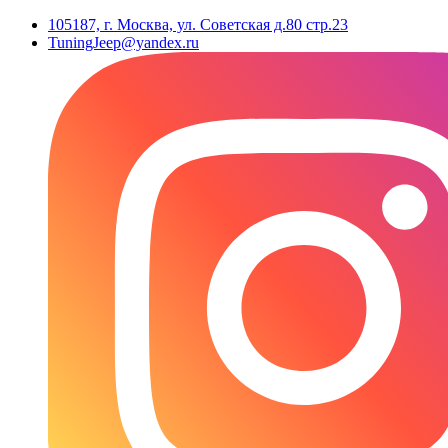
105187, г. Москва, ул. Советская д.80 стр.23
TuningJeep@yandex.ru