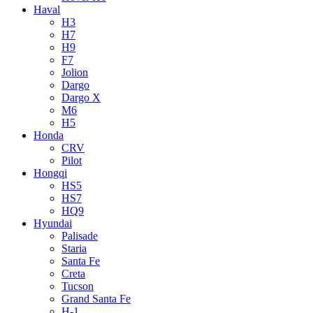
Haval
H3
H7
H9
F7
Jolion
Dargo
Dargo X
M6
H5
Honda
CRV
Pilot
Hongqi
HS5
HS7
HQ9
Hyundai
Palisade
Staria
Santa Fe
Creta
Tucson
Grand Santa Fe
H-1