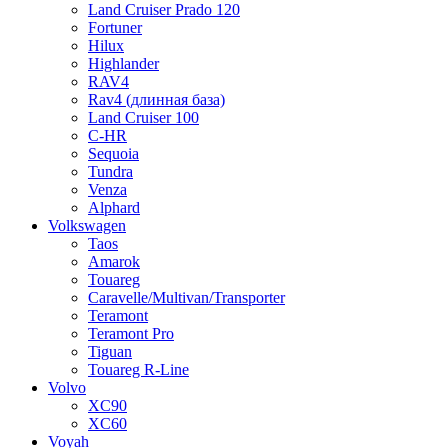
Land Cruiser Prado 120
Fortuner
Hilux
Highlander
RAV4
Rav4 (длинная база)
Land Cruiser 100
C-HR
Sequoia
Tundra
Venza
Alphard
Volkswagen
Taos
Amarok
Touareg
Caravelle/Multivan/Transporter
Teramont
Teramont Pro
Tiguan
Touareg R-Line
Volvo
XC90
XC60
Voyah