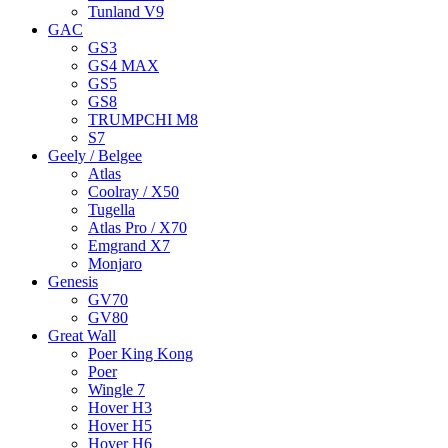
Tunland V9
GAC
GS3
GS4 MAX
GS5
GS8
TRUMPCHI M8
S7
Geely / Belgee
Atlas
Coolray / X50
Tugella
Atlas Pro / X70
Emgrand X7
Monjaro
Genesis
GV70
GV80
Great Wall
Poer King Kong
Poer
Wingle 7
Hover H3
Hover H5
Hover H6