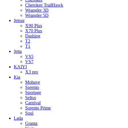
Cherokee TrailHawk
Wrangler 3D
Wrangler 5D
Jetour
X90 Plus
X70 Plus
Dashing
T2
T1
Jetta
VS5
VS7
KAIYI
X3 pro
Kia
Mohave
Sorento
Sportage
Seltos
Carnival
Sorento Prime
Soul
Lada
Granta