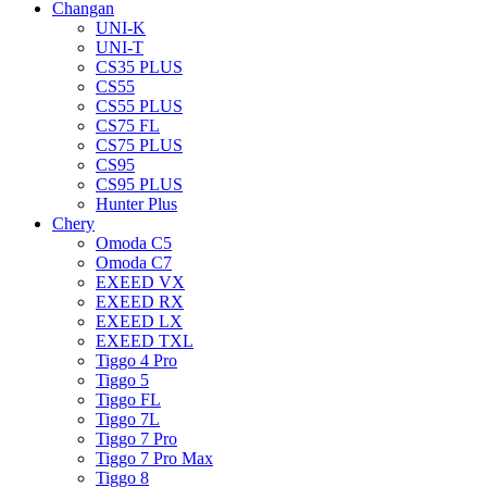
Changan
UNI-K
UNI-T
CS35 PLUS
CS55
CS55 PLUS
CS75 FL
CS75 PLUS
CS95
CS95 PLUS
Hunter Plus
Chery
Omoda C5
Omoda C7
EXEED VX
EXEED RX
EXEED LX
EXEED TXL
Tiggo 4 Pro
Tiggo 5
Tiggo FL
Tiggo 7L
Tiggo 7 Pro
Tiggo 7 Pro Max
Tiggo 8