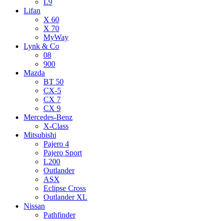
L9
Lifan
X 60
X 70
MyWay
Lynk & Co
08
900
Mazda
BT 50
CX-5
CX 7
CX 9
Mercedes-Benz
X-Class
Mitsubishi
Pajero 4
Pajero Sport
L200
Outlander
ASX
Eclipse Cross
Outlander XL
Nissan
Pathfinder