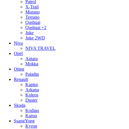
Patrol
X-Trail
Murano
Terrano
Qashqai
Qashqai +2
Juke
Juke 2WD
Niva
NIVA TRAVEL
Opel
Antara
Mokka
Oting
Paladin
Renault
Kaptur
Arkana
Koleos
Duster
Skoda
Kodiaq
Karoq
SsangYong
Kyron