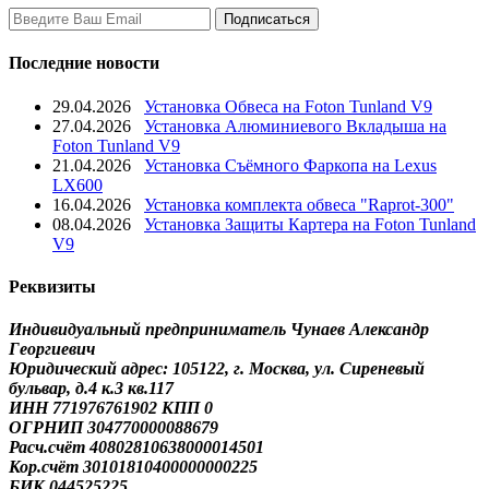
Последние новости
29.04.2026
Установка Обвеса на Foton Tunland V9
27.04.2026
Установка Алюминиевого Вкладыша на
Foton Tunland V9
21.04.2026
Установка Съёмного Фаркопа на Lexus
LX600
16.04.2026
Установка комплекта обвеса "Raprot-300"
08.04.2026
Установка Защиты Картера на Foton Tunland
V9
Реквизиты
Индивидуальный предприниматель Чунаев Александр
Георгиевич
Юридический адрес: 105122, г. Москва, ул. Сиреневый
бульвар, д.4 к.3 кв.117
ИНН 771976761902 КПП 0
ОГРНИП 304770000088679
Расч.счёт 40802810638000014501
Кор.счёт 30101810400000000225
БИК 044525225