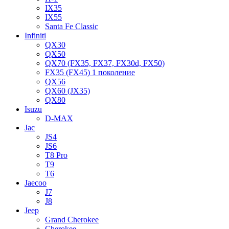
IX35
IX55
Santa Fe Classic
Infiniti
QX30
QX50
QX70 (FX35, FX37, FX30d, FX50)
FX35 (FX45) 1 поколение
QX56
QX60 (JX35)
QX80
Isuzu
D-MAX
Jac
JS4
JS6
T8 Pro
T9
T6
Jaecoo
J7
J8
Jeep
Grand Cherokee
Cherokee