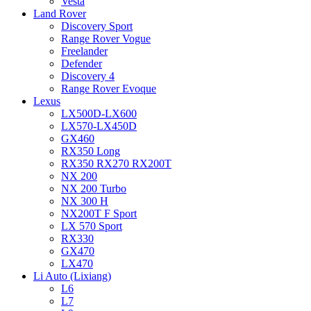
Vesta
Land Rover
Discovery Sport
Range Rover Vogue
Freelander
Defender
Discovery 4
Range Rover Evoque
Lexus
LX500D-LX600
LX570-LX450D
GX460
RX350 Long
RX350 RX270 RX200T
NX 200
NX 200 Turbo
NX 300 H
NX200T F Sport
LX 570 Sport
RX330
GX470
LX470
Li Auto (Lixiang)
L6
L7