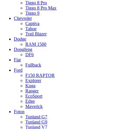
Tiggo 8 Pro
Tiggo 8 Pro Max
Tiggo 9
Chevrolet
Captiva
Tahoe
Trail Blazer
Dodge
RAM 1500
Dongfeng
DF6
Fiat
Fullback
Ford
F150 RAPTOR
Explorer
Kuga
Ranger
EcoSport
Edge
Maverick
Foton
Tunland G7
Tunland G9
Tunland V7