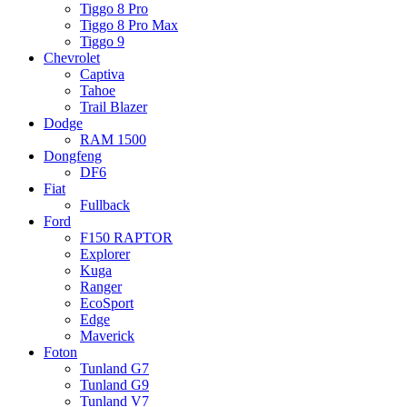
Tiggo 8 Pro
Tiggo 8 Pro Max
Tiggo 9
Chevrolet
Captiva
Tahoe
Trail Blazer
Dodge
RAM 1500
Dongfeng
DF6
Fiat
Fullback
Ford
F150 RAPTOR
Explorer
Kuga
Ranger
EcoSport
Edge
Maverick
Foton
Tunland G7
Tunland G9
Tunland V7