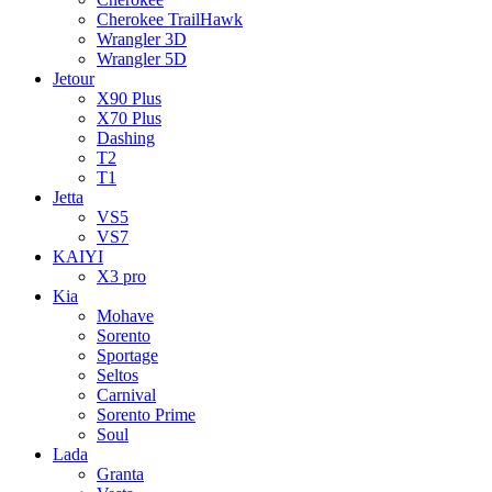
Cherokee TrailHawk
Wrangler 3D
Wrangler 5D
Jetour
X90 Plus
X70 Plus
Dashing
T2
T1
Jetta
VS5
VS7
KAIYI
X3 pro
Kia
Mohave
Sorento
Sportage
Seltos
Carnival
Sorento Prime
Soul
Lada
Granta