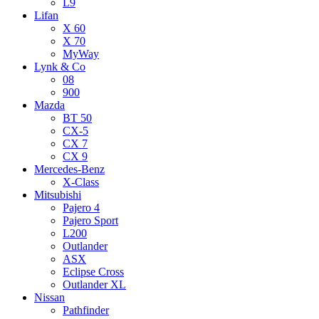
L9
Lifan
X 60
X 70
MyWay
Lynk & Co
08
900
Mazda
BT 50
CX-5
CX 7
CX 9
Mercedes-Benz
X-Class
Mitsubishi
Pajero 4
Pajero Sport
L200
Outlander
ASX
Eclipse Cross
Outlander XL
Nissan
Pathfinder