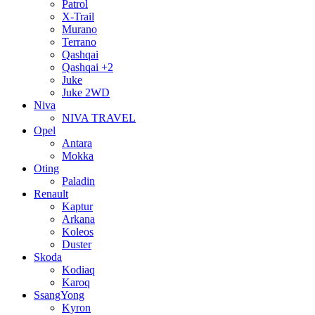
Patrol
X-Trail
Murano
Terrano
Qashqai
Qashqai +2
Juke
Juke 2WD
Niva
NIVA TRAVEL
Opel
Antara
Mokka
Oting
Paladin
Renault
Kaptur
Arkana
Koleos
Duster
Skoda
Kodiaq
Karoq
SsangYong
Kyron