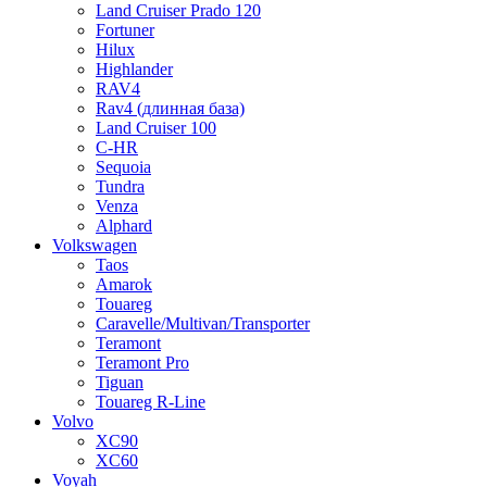
Land Cruiser Prado 120
Fortuner
Hilux
Highlander
RAV4
Rav4 (длинная база)
Land Cruiser 100
C-HR
Sequoia
Tundra
Venza
Alphard
Volkswagen
Taos
Amarok
Touareg
Caravelle/Multivan/Transporter
Teramont
Teramont Pro
Tiguan
Touareg R-Line
Volvo
XC90
XC60
Voyah