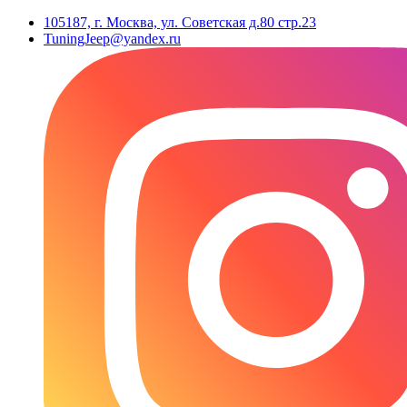
105187, г. Москва, ул. Советская д.80 стр.23
TuningJeep@yandex.ru