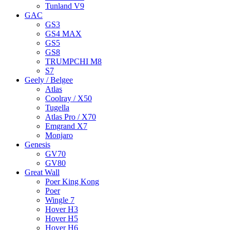
Tunland V9
GAC
GS3
GS4 MAX
GS5
GS8
TRUMPCHI M8
S7
Geely / Belgee
Atlas
Coolray / X50
Tugella
Atlas Pro / X70
Emgrand X7
Monjaro
Genesis
GV70
GV80
Great Wall
Poer King Kong
Poer
Wingle 7
Hover H3
Hover H5
Hover H6