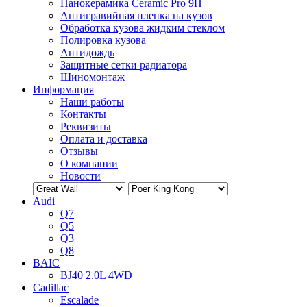
Нанокерамика Ceramic Pro 9H
Антигравийная пленка на кузов
Обработка кузова жидким стеклом
Полировка кузова
Антидождь
Защитные сетки радиатора
Шиномонтаж
Информация
Наши работы
Контакты
Реквизиты
Оплата и доставка
Отзывы
О компании
Новости
Audi
Q7
Q5
Q3
Q8
BAIC
BJ40 2.0L 4WD
Cadillac
Escalade