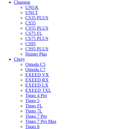
Changan
UNI-K
UNI-T
CS35 PLUS
CS55
CS55 PLUS
CS75 FL
CS75 PLUS
CS95
CS95 PLUS
Hunter Plus
Chery
Omoda C5
Omoda C7
EXEED VX
EXEED RX
EXEED LX
EXEED TXL
Tiggo 4 Pro
Tiggo 5
Tiggo FL
Tiggo 7L
Tiggo 7 Pro
Tiggo 7 Pro Max
Tiggo 8