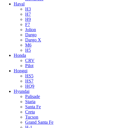
Haval
H3
H7
H9
F7
Jolion
Dargo
Dargo X
M6
H5
Honda
CRV
Pilot
Hongqi
HS5
HS7
HQ9
Hyundai
Palisade
Staria
Santa Fe
Creta
Tucson
Grand Santa Fe
H-1