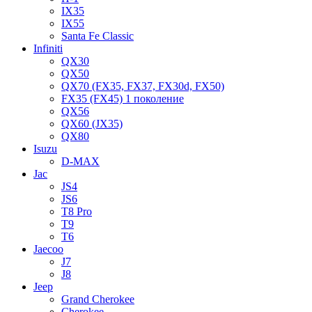
IX35
IX55
Santa Fe Classic
Infiniti
QX30
QX50
QX70 (FX35, FX37, FX30d, FX50)
FX35 (FX45) 1 поколение
QX56
QX60 (JX35)
QX80
Isuzu
D-MAX
Jac
JS4
JS6
T8 Pro
T9
T6
Jaecoo
J7
J8
Jeep
Grand Cherokee
Cherokee