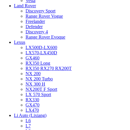
Vesta
Land Rover
Discovery Sport
Range Rover Vogue
Freelander
Defender
Discovery 4
Range Rover Evoque
Lexus
LX500D-LX600
LX570-LX450D
GX460
RX350 Long
RX350 RX270 RX200T
NX 200
NX 200 Turbo
NX 300 H
NX200T F Sport
LX 570 Sport
RX330
GX470
LX470
Li Auto (Lixiang)
L6
L7