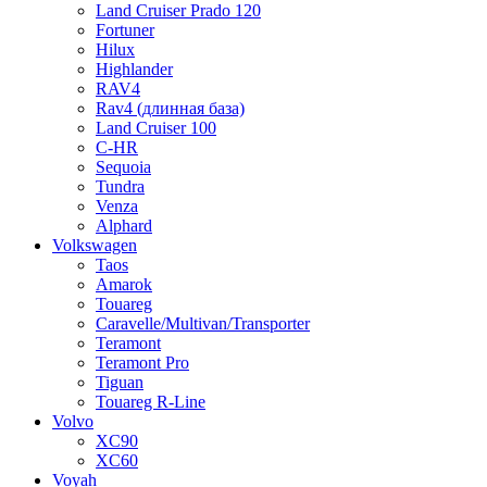
Land Cruiser Prado 120
Fortuner
Hilux
Highlander
RAV4
Rav4 (длинная база)
Land Cruiser 100
C-HR
Sequoia
Tundra
Venza
Alphard
Volkswagen
Taos
Amarok
Touareg
Caravelle/Multivan/Transporter
Teramont
Teramont Pro
Tiguan
Touareg R-Line
Volvo
XC90
XC60
Voyah