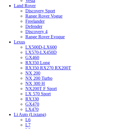
Vesta
Land Rover
Discovery Sport
Range Rover Vogue
Freelander
Defender
Discovery 4
Range Rover Evoque
Lexus
LX500D-LX600
LX570-LX450D
GX460
RX350 Long
RX350 RX270 RX200T
NX 200
NX 200 Turbo
NX 300 H
NX200T F Sport
LX 570 Sport
RX330
GX470
LX470
Li Auto (Lixiang)
L6
L7