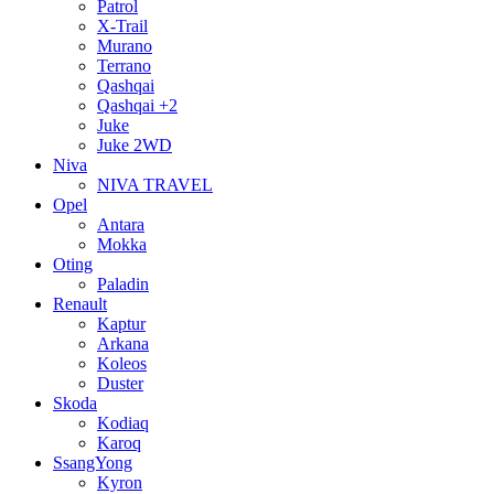
Patrol
X-Trail
Murano
Terrano
Qashqai
Qashqai +2
Juke
Juke 2WD
Niva
NIVA TRAVEL
Opel
Antara
Mokka
Oting
Paladin
Renault
Kaptur
Arkana
Koleos
Duster
Skoda
Kodiaq
Karoq
SsangYong
Kyron