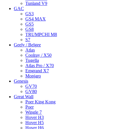
Tunland V9
GAC
GS3
GS4 MAX
GS5
GS8
TRUMPCHI M8
S7
Geely / Belgee
Atlas
Coolray / X50
Tugella
Atlas Pro / X70
Emgrand X7
Monjaro
Genesis
GV70
GV80
Great Wall
Poer King Kong
Poer
Wingle 7
Hover H3
Hover H5
Hover H6