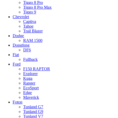
Tiggo 8 Pro
Tiggo 8 Pro Max
Tiggo 9
Chevrolet
Captiva
Tahoe
Trail Blazer
Dodge
RAM 1500
Dongfeng
DF6
Fiat
Fullback
Ford
F150 RAPTOR
Explorer
Kuga
Ranger
EcoSport
Edge
Maverick
Foton
Tunland G7
Tunland G9
Tunland V7