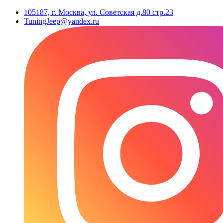
105187, г. Москва, ул. Советская д.80 стр.23
TuningJeep@yandex.ru