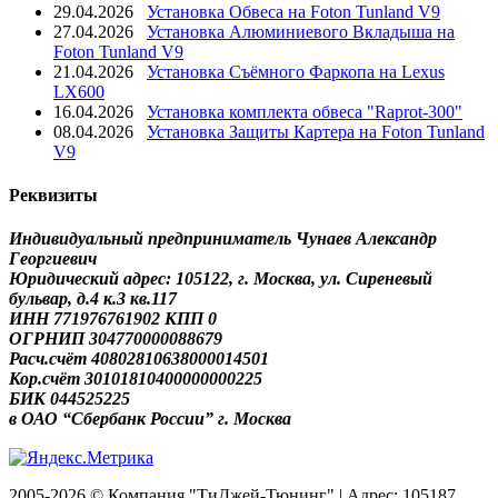
29.04.2026
Установка Обвеса на Foton Tunland V9
27.04.2026
Установка Алюминиевого Вкладыша на
Foton Tunland V9
21.04.2026
Установка Съёмного Фаркопа на Lexus
LX600
16.04.2026
Установка комплекта обвеса "Raprot-300"
08.04.2026
Установка Защиты Картера на Foton Tunland
V9
Реквизиты
Индивидуальный предприниматель Чунаев Александр
Георгиевич
Юридический адрес: 105122, г. Москва, ул. Сиреневый
бульвар, д.4 к.3 кв.117
ИНН 771976761902 КПП 0
ОГРНИП 304770000088679
Расч.счёт 40802810638000014501
Кор.счёт 30101810400000000225
БИК 044525225
в ОАО “Сбербанк России” г. Москва
2005-2026 © Компания "ТиДжей-Тюнинг" | Адрес: 105187,