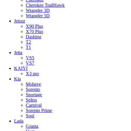
Cherokee TrailHawk
Wrangler 3D
Wrangler 5D
Jetour
X90 Plus
X70 Plus
Dashing
T2
T1
Jetta
VS5
VS7
KAIYI
X3 pro
Kia
Mohave
Sorento
Sportage
Seltos
Carnival
Sorento Prime
Soul
Lada
Granta