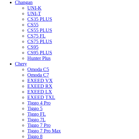
Changan
UNI-K
UNI-T
CS35 PLUS
CS55
CS55 PLUS
CS75 FL
CS75 PLUS
CS95
CS95 PLUS
Hunter Plus
Chery
Omoda C5
Omoda C7
EXEED VX
EXEED RX
EXEED LX
EXEED TXL
Tiggo 4 Pro
Tiggo 5
Tiggo FL
Tiggo 7L
Tiggo 7 Pro
Tiggo 7 Pro Max
Tiggo 8