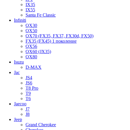
IX35
IX55
Santa Fe Classic
Infiniti
QX30
QX50
QX70 (FX35, FX37, FX30d, FX50)
FX35 (FX45) 1 поколение
QX56
QX60 (JX35)
QX80
Isuzu
D-MAX
Jac
JS4
JS6
T8 Pro
T9
T6
Jaecoo
J7
J8
Jeep
Grand Cherokee
Cherokee