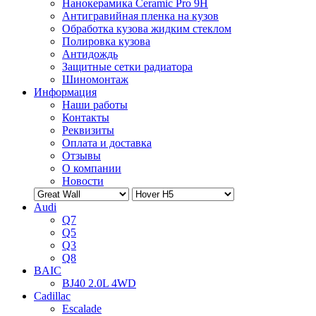
Нанокерамика Ceramic Pro 9H
Антигравийная пленка на кузов
Обработка кузова жидким стеклом
Полировка кузова
Антидождь
Защитные сетки радиатора
Шиномонтаж
Информация
Наши работы
Контакты
Реквизиты
Оплата и доставка
Отзывы
О компании
Новости
Audi
Q7
Q5
Q3
Q8
BAIC
BJ40 2.0L 4WD
Cadillac
Escalade