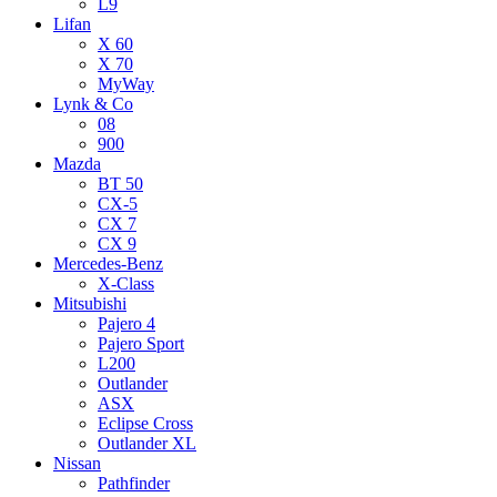
L9
Lifan
X 60
X 70
MyWay
Lynk & Co
08
900
Mazda
BT 50
CX-5
CX 7
CX 9
Mercedes-Benz
X-Class
Mitsubishi
Pajero 4
Pajero Sport
L200
Outlander
ASX
Eclipse Cross
Outlander XL
Nissan
Pathfinder