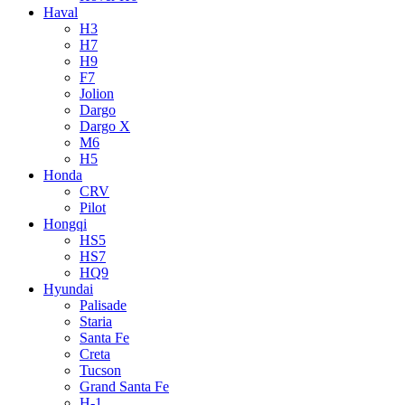
Haval
H3
H7
H9
F7
Jolion
Dargo
Dargo X
M6
H5
Honda
CRV
Pilot
Hongqi
HS5
HS7
HQ9
Hyundai
Palisade
Staria
Santa Fe
Creta
Tucson
Grand Santa Fe
H-1