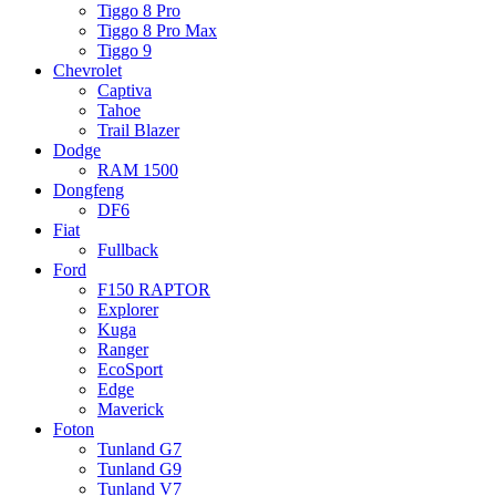
Tiggo 8 Pro
Tiggo 8 Pro Max
Tiggo 9
Chevrolet
Captiva
Tahoe
Trail Blazer
Dodge
RAM 1500
Dongfeng
DF6
Fiat
Fullback
Ford
F150 RAPTOR
Explorer
Kuga
Ranger
EcoSport
Edge
Maverick
Foton
Tunland G7
Tunland G9
Tunland V7