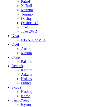
Patrol
X-Trail
Murano
Terrano
Qashqai
Qashqai +2
Juke
Juke 2WD
Niva
NIVA TRAVEL
Opel
Antara
Mokka
Oting
Paladin
Renault
Kaptur
Arkana
Koleos
Duster
Skoda
Kodiaq
Karoq
SsangYong
Kyron