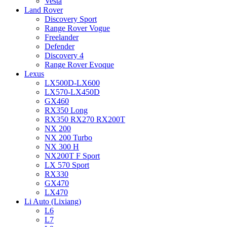
Vesta
Land Rover
Discovery Sport
Range Rover Vogue
Freelander
Defender
Discovery 4
Range Rover Evoque
Lexus
LX500D-LX600
LX570-LX450D
GX460
RX350 Long
RX350 RX270 RX200T
NX 200
NX 200 Turbo
NX 300 H
NX200T F Sport
LX 570 Sport
RX330
GX470
LX470
Li Auto (Lixiang)
L6
L7