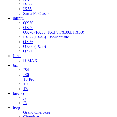
IX35
IX55
Santa Fe Classic
Infiniti
QX30
QX50
QX70 (FX35, FX37, FX30d, FX50)
FX35 (FX45) 1 поколение
QX56
QX60 (JX35)
QX80
Isuzu
D-MAX
Jac
JS4
JS6
T8 Pro
T9
T6
Jaecoo
J7
J8
Jeep
Grand Cherokee
Cherokee