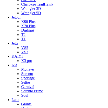
Cherokee TrailHawk
Wrangler 3D
Wrangler 5D
Jetour
X90 Plus
X70 Plus
Dashing
T2
T1
Jetta
VS5
VS7
KAIYI
X3 pro
Kia
Mohave
Sorento
Sportage
Seltos
Carnival
Sorento Prime
Soul
Lada
Granta