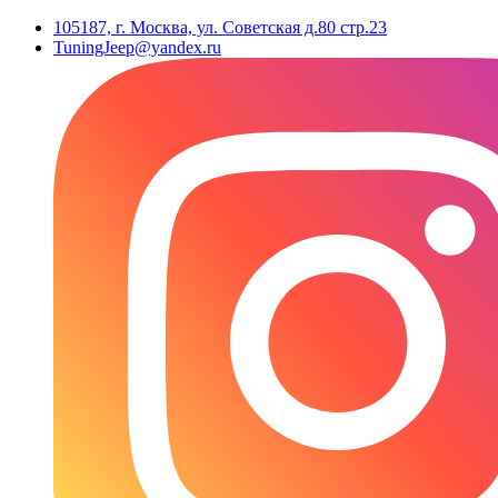
105187, г. Москва, ул. Советская д.80 стр.23
TuningJeep@yandex.ru