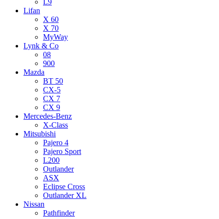
L9
Lifan
X 60
X 70
MyWay
Lynk & Co
08
900
Mazda
BT 50
CX-5
CX 7
CX 9
Mercedes-Benz
X-Class
Mitsubishi
Pajero 4
Pajero Sport
L200
Outlander
ASX
Eclipse Cross
Outlander XL
Nissan
Pathfinder