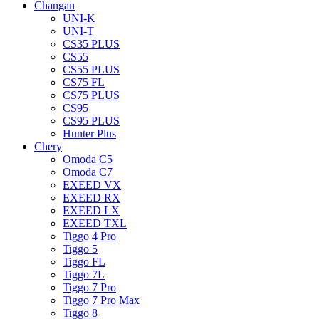
Changan
UNI-K
UNI-T
CS35 PLUS
CS55
CS55 PLUS
CS75 FL
CS75 PLUS
CS95
CS95 PLUS
Hunter Plus
Chery
Omoda C5
Omoda C7
EXEED VX
EXEED RX
EXEED LX
EXEED TXL
Tiggo 4 Pro
Tiggo 5
Tiggo FL
Tiggo 7L
Tiggo 7 Pro
Tiggo 7 Pro Max
Tiggo 8