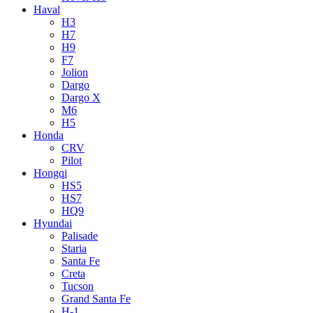
Haval
H3
H7
H9
F7
Jolion
Dargo
Dargo X
M6
H5
Honda
CRV
Pilot
Hongqi
HS5
HS7
HQ9
Hyundai
Palisade
Staria
Santa Fe
Creta
Tucson
Grand Santa Fe
H-1