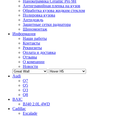
Нанокерамика Ceramic Pro 9H
Антигравийная пленка на кузов
Обработка кузова жидким стеклом
Полировка кузова
Антидождь
Защитные сетки радиатора
Шиномонтаж
Информация
Наши работы
Контакты
Реквизиты
Оплата и доставка
Отзывы
О компании
Новости
Audi
Q7
Q5
Q3
Q8
BAIC
BJ40 2.0L 4WD
Cadillac
Escalade