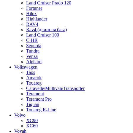
Land Cruiser Prado 120
Fortuner
Hilux
Highlander
RAV4
Rav4 (длинная база)
Land Cruiser 100
C-HR
Sequoia
Tundra
Venza
Alphard
Volkswagen
Taos
Amarok
Touareg
Caravelle/Multivan/Transporter
Teramont
Teramont Pro
Tiguan
Touareg R-Line
Volvo
XC90
XC60
Voyah