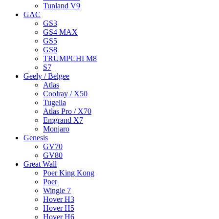
Tunland V9
GAC
GS3
GS4 MAX
GS5
GS8
TRUMPCHI M8
S7
Geely / Belgee
Atlas
Coolray / X50
Tugella
Atlas Pro / X70
Emgrand X7
Monjaro
Genesis
GV70
GV80
Great Wall
Poer King Kong
Poer
Wingle 7
Hover H3
Hover H5
Hover H6