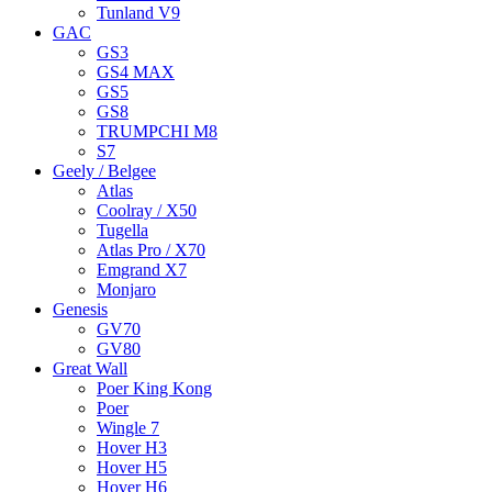
Tunland V9
GAC
GS3
GS4 MAX
GS5
GS8
TRUMPCHI M8
S7
Geely / Belgee
Atlas
Coolray / X50
Tugella
Atlas Pro / X70
Emgrand X7
Monjaro
Genesis
GV70
GV80
Great Wall
Poer King Kong
Poer
Wingle 7
Hover H3
Hover H5
Hover H6