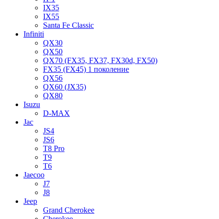
IX35
IX55
Santa Fe Classic
Infiniti
QX30
QX50
QX70 (FX35, FX37, FX30d, FX50)
FX35 (FX45) 1 поколение
QX56
QX60 (JX35)
QX80
Isuzu
D-MAX
Jac
JS4
JS6
T8 Pro
T9
T6
Jaecoo
J7
J8
Jeep
Grand Cherokee
Cherokee