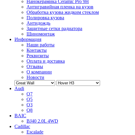
Нанокерамика Ceramic Pro 9H
Антигравийная пленка на кузов
Обработка кузова жидким стеклом
Полировка кузова
Антидождь
Защитные сетки радиатора
Шиномонтаж
Информация
Наши работы
Контакты
Реквизиты
Оплата и доставка
Отзывы
О компании
Новости
Audi
Q7
Q5
Q3
Q8
BAIC
BJ40 2.0L 4WD
Cadillac
Escalade