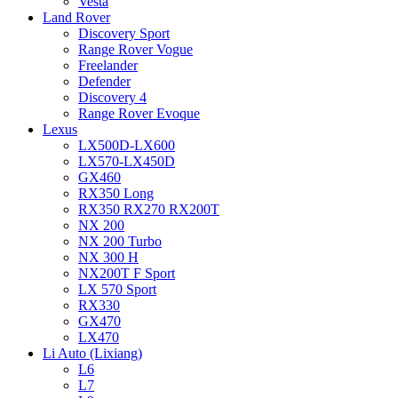
Vesta
Land Rover
Discovery Sport
Range Rover Vogue
Freelander
Defender
Discovery 4
Range Rover Evoque
Lexus
LX500D-LX600
LX570-LX450D
GX460
RX350 Long
RX350 RX270 RX200T
NX 200
NX 200 Turbo
NX 300 H
NX200T F Sport
LX 570 Sport
RX330
GX470
LX470
Li Auto (Lixiang)
L6
L7