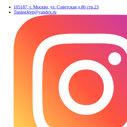
105187, г. Москва, ул. Советская д.80 стр.23
TuningJeep@yandex.ru