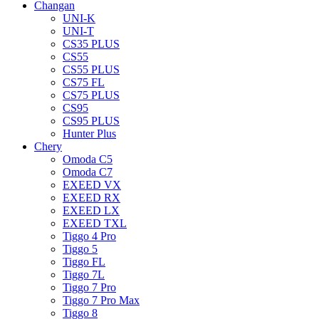
Changan
UNI-K
UNI-T
CS35 PLUS
CS55
CS55 PLUS
CS75 FL
CS75 PLUS
CS95
CS95 PLUS
Hunter Plus
Chery
Omoda C5
Omoda C7
EXEED VX
EXEED RX
EXEED LX
EXEED TXL
Tiggo 4 Pro
Tiggo 5
Tiggo FL
Tiggo 7L
Tiggo 7 Pro
Tiggo 7 Pro Max
Tiggo 8