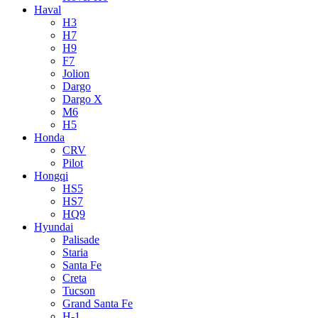
Haval
H3
H7
H9
F7
Jolion
Dargo
Dargo X
M6
H5
Honda
CRV
Pilot
Hongqi
HS5
HS7
HQ9
Hyundai
Palisade
Staria
Santa Fe
Creta
Tucson
Grand Santa Fe
H-1