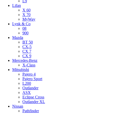
L9
Lifan
X 60
X 70
MyWay
Lynk & Co
08
900
Mazda
BT 50
CX-5
CX 7
CX 9
Mercedes-Benz
X-Class
Mitsubishi
Pajero 4
Pajero Sport
L200
Outlander
ASX
Eclipse Cross
Outlander XL
Nissan
Pathfinder