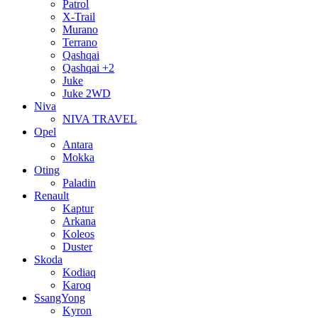
Patrol
X-Trail
Murano
Terrano
Qashqai
Qashqai +2
Juke
Juke 2WD
Niva
NIVA TRAVEL
Opel
Antara
Mokka
Oting
Paladin
Renault
Kaptur
Arkana
Koleos
Duster
Skoda
Kodiaq
Karoq
SsangYong
Kyron