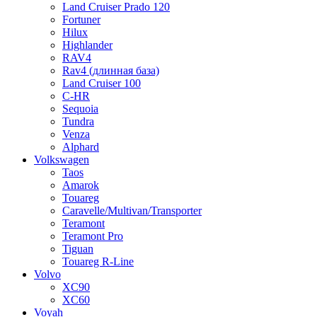
Land Cruiser Prado 120
Fortuner
Hilux
Highlander
RAV4
Rav4 (длинная база)
Land Cruiser 100
C-HR
Sequoia
Tundra
Venza
Alphard
Volkswagen
Taos
Amarok
Touareg
Caravelle/Multivan/Transporter
Teramont
Teramont Pro
Tiguan
Touareg R-Line
Volvo
XC90
XC60
Voyah