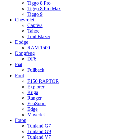
Tiggo 8 Pro
Tiggo 8 Pro Max
Tiggo 9
Chevrolet
Captiva
Tahoe
Trail Blazer
Dodge
RAM 1500
Dongfeng
DF6
Fiat
Fullback
Ford
F150 RAPTOR
Explorer
Kuga
Ranger
EcoSport
Edge
Maverick
Foton
Tunland G7
Tunland G9
Tunland V7