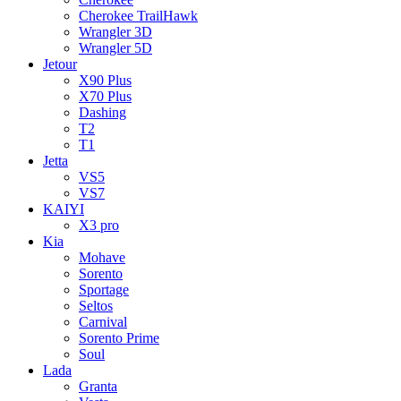
Cherokee TrailHawk
Wrangler 3D
Wrangler 5D
Jetour
X90 Plus
X70 Plus
Dashing
T2
T1
Jetta
VS5
VS7
KAIYI
X3 pro
Kia
Mohave
Sorento
Sportage
Seltos
Carnival
Sorento Prime
Soul
Lada
Granta